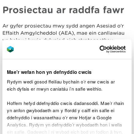
Prosiectau ar raddfa fawr
Ar gyfer prosiectau mwy sydd angen Asesiad o'r
Effaith Amgylcheddol (AEA), mae ein canllawiau
yn helpu i lywio dyluniad eich strategaethau
arolygu a monitro, a’r defnydd o fodelu rhifiadol.
Mae enghreifftiau o brosiectau datblygu morol
mawr yn cynnwys:
Mae'r wefan hon yn defnyddio cwcis
Datblygiadau porthladdoedd
Rydym wedi gosod ffeiliau bychain o’r enw cwcis ar
Echdynnu agregau
eich dyfais er mwyn caniatáu i’n safle weithio.
Gorsafoedd pŵer (gan gynnwys niwclear)
Gwynt ar y môr
Hoffem hefyd ddefnyddio cwcis dadansoddi. Mae’r rhain
yn anfon gwybodaeth am y ffordd y caiff ein safle ei
Datblygiadau ynni adnewyddadwy eraill megis
amrediad llanw neu ffrydiau llanwol
ddefnyddio i wasanaethau o’r enw Hotjar a Google
Ceblau o dan y môr (yn arbennig lle maen nhw’n
Analytics. Rydym yn defnyddio’r wybodaeth hon i wella
cyrraedd y tir)
ein safle. Gadewch i ni wybod eich bod yn fodlon â hyn.