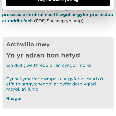
Darllenwch ein canllawiau ar gwblhau asesiad
prosesau arfordirol neu ffisegol ar gyfer prosiectau
ar raddfa fach
(PDF, Saesneg yn unig)
Archwilio mwy
Yn yr adran hon hefyd
Ein dull gweithredu o ran cyngor morol
Cynnal ymarfer cwmpasu ar gyfer asesiad o'r
effaith amgylcheddol ar gyfer datblygiad
morol, a'i lunio
Rhagor