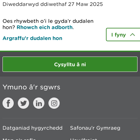
Diweddarwyd ddiwethaf 27 Maw 2025
Oes rhywbeth o’i le gyda’r dudalen
hon?
Rhowch eich adborth
.
I fyny
Argraffu’r dudalen hon
Cysylltu â ni
Ymuno â'r sgwrs
Datganiad hygyrchedd
Safonau'r Gymraeg