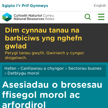
Sgipio I’r Prif Gynnwys
English
Dim cynnau tanau na
barbiciws yng nghefn
gwlad
Perygl tanau gwyllt. Gwiriwch y cyngor
diogelwch.
Hafan
Canllawiau a chyngor
Sectorau busnes
>
>
Datblygu morol
>
Asesiadau o brosesau
ffisegol morol ac
arfordirol