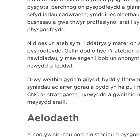
pysgota, perchnogion pysgodfeydd a glann
sefydliadau cadwraeth; ymddiriedolaethau
busnesau a gweithwyr proffesiynol eraill sy
physgodfeydd.
Nid oes un ateb syml i ddatrys y materion a
pysgodfeydd. Gellir dod o hyd i’r atebion
newidiadau, y mae angen i bob un ohonynt 
newydd o feddwl.
Drwy weithio gyda’n gilydd, bydd y fforwm 
syniadau ac arfer gorau a bydd yn helpu i
CNC ar strategaeth, hyrwyddo a gweithio 
meysydd eraill.
Aelodaeth
Y nod yw sicrhau bod ein stociau o bysgo