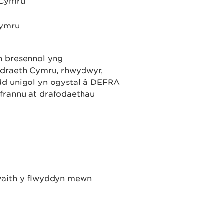
 Cymru
Cymru
yn bresennol yng
draeth Cymru, rhwydwyr,
dd unigol yn ogystal â DEFRA
frannu at drafodaethau
waith y flwyddyn mewn