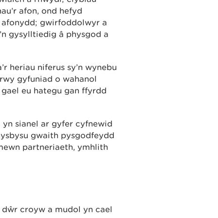
au’r afon, ond hefyd
 afonydd; gwirfoddolwyr a
’n gysylltiedig â physgod a
’r heriau niferus sy’n wynebu
 drwy gyfuniad o wahanol
gael eu hategu gan ffyrdd
yn sianel ar gyfer cyfnewid
 hysbysu gwaith pysgodfeydd
mewn partneriaeth, ymhlith
d dŵr croyw a mudol yn cael