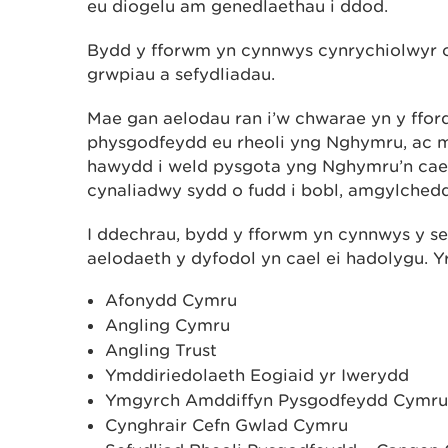
eu diogelu am genedlaethau i ddod.
Bydd y fforwm yn cynnwys cynrychiolwyr 
grwpiau a sefydliadau.
Mae gan aelodau ran i’w chwarae yn y fford
physgodfeydd eu rheoli yng Nghymru, ac 
hawydd i weld pysgota yng Nghymru’n cae
cynaliadwy sydd o fudd i bobl, amgylched
I ddechrau, bydd y fforwm yn cynnwys y se
aelodaeth y dyfodol yn cael ei hadolygu. Y
Afonydd Cymru
Angling Cymru
Angling Trust
Ymddiriedolaeth Eogiaid yr Iwerydd
Ymgyrch Amddiffyn Pysgodfeydd Cymru
Cynghrair Cefn Gwlad Cymru