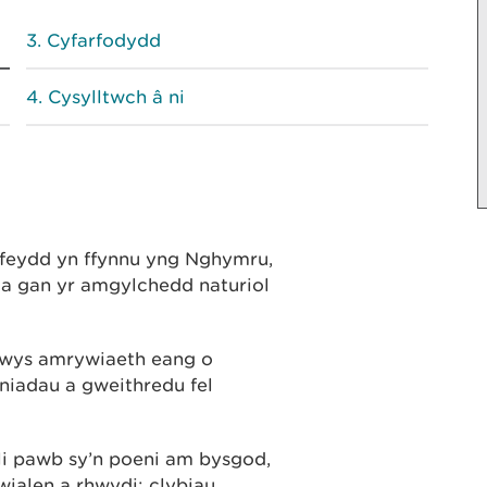
Cyfarfodydd
Cysylltwch â ni
feydd yn ffynnu yng Nghymru,
la gan yr amgylchedd naturiol
wys amrywiaeth eang o
yniadau a gweithredu fel
i pawb sy’n poeni am bysgod,
wialen a rhwydi; clybiau