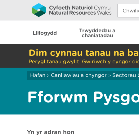
Search:
Trwyddedau a
Llifogydd
chaniatadau
Dim cynnau tanau na ba
Perygl tanau gwyllt. Gwiriwch y cyngor di
Hafan
Canllawiau a chyngor
Sectorau 
>
>
Fforwm Pysg
Yn yr adran hon