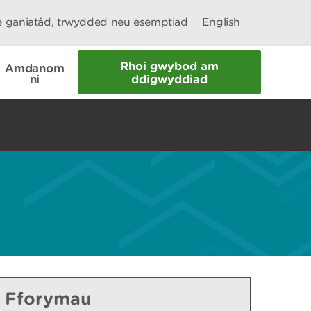
le ganiatâd, trwydded neu esemptiad
English
Rhoi gwybod am
Amdanom
ni
ddigwyddiad
Fforymau