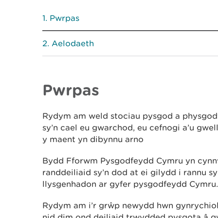
Pwrpas
Aelodaeth
Pwrpas
Rydym am weld stociau pysgod a physgod
sy’n cael eu gwarchod, eu cefnogi a’u gwel
y maent yn dibynnu arno
Bydd Fforwm Pysgodfeydd Cymru yn cynn
randdeiliaid sy’n dod at ei gilydd i rannu s
llysgenhadon ar gyfer pysgodfeydd Cymru.
Rydym am i’r grŵp newydd hwn gynrychiol
nid dim ond deiliaid trwydded pysgota â g