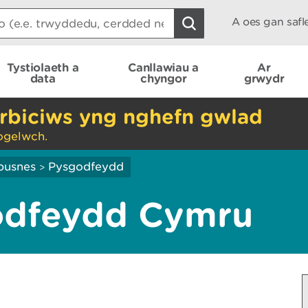
A oes gan saf
Tystiolaeth a
Canllawiau a
Ar
data
chyngor
grwydr
rbiciws yng nghefn gwlad
ogelwch.
busnes
Pysgodfeydd
>
odfeydd Cymru