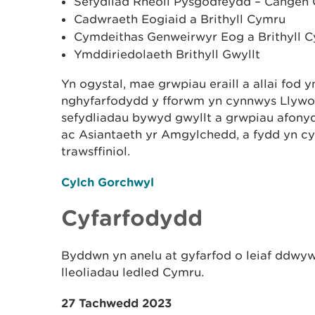
Sefydliad Rheoli Pysgodfeydd – Cangen
Cadwraeth Eogiaid a Brithyll Cymru
Cymdeithas Genweirwyr Eog a Brithyll 
Ymddiriedolaeth Brithyll Gwyllt
Yn ogystal, mae grwpiau eraill a allai fod 
nghyfarfodydd y fforwm yn cynnwys Llywo
sefydliadau bywyd gwyllt a grwpiau afony
ac Asiantaeth yr Amgylchedd, a fydd yn cy
trawsffiniol.
Cylch Gorchwyl
Cyfarfodydd
Byddwn yn anelu at gyfarfod o leiaf ddwy
lleoliadau ledled Cymru.
27 Tachwedd 2023