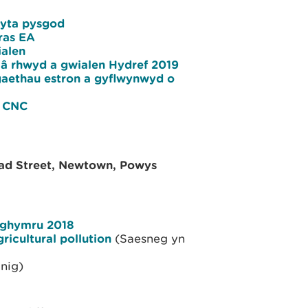
wyta pysgod
ras EA
alen
â rhwyd a gwialen Hydref 2019
ethau estron a gyflwynwyd o
r CNC
oad Street, Newtown, Powys
 Nghymru 2018
icultural pollution
(Saesneg yn
nig)