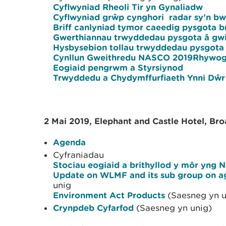
Cyflwyniad Rheoli Tir yn Gynaliadw
Cyflwyniad grŵp cynghori radar sy’n b
Briff canlyniad tymor caeedig pysgota b
Gwerthiannau trwyddedau pysgota â gwi
Hysbysebion tollau trwyddedau pysgota 
Cynllun Gweithredu NASCO 2019Rhywoga
Eogiaid pengrwm a Styrsiynod
Trwyddedu a Chydymffurfiaeth Ynni Dŵ
2 Mai 2019, Elephant and Castle Hotel, Br
Agenda
Cyfraniadau
Stociau eogiaid a brithyllod y môr yng
Update on WLMF and its sub group on agr
unig
Environment Act Products
(Saesneg yn u
Crynpdeb Cyfarfod
(Saesneg yn unig)