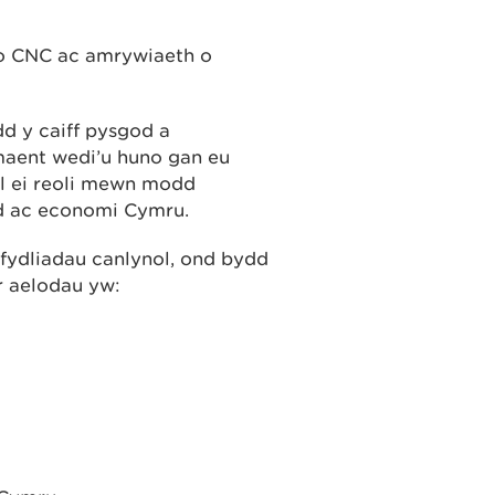
o CNC ac amrywiaeth o
d y caiff pysgod a
maent wedi’u huno gan eu
l ei reoli mewn modd
d ac economi Cymru.
fydliadau canlynol, ond bydd
r aelodau yw: