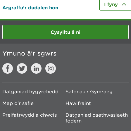
I fyny
Argraffu’r dudalen hon
Cysylltu â ni
Ymuno â'r sgwrs
Datganiad hygyrchedd
Safonau'r Gymraeg
Map o'r safle
Hawlfraint
Preifatrwydd a chwcis
Datganiad caethwasiaeth
fodern