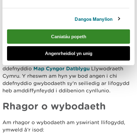
ddim
Gweld y rhybuddion llifogydd sydd mewn grym
ar hyn o bryd
Dangos Manylion
Cynllunio datblygiad
Caniatáu popeth
Nid yw'r wybodaeth hon yn addas ar gyfer ei
Angenrheidiol yn unig
defnyddio wrth gynllunio defnydd tir. Os ydych
chi'n cynllunio datblygiad, mae angen i chi
ddefnyddio
Map Cyngor Datblygu
Llywodraeth
Cymru. Y rheswm am hyn yw bod angen i chi
ddefnyddio gwybodaeth sy'n seiliedig ar lifogydd
heb amddiffynfeydd i ddibenion cynllunio.
Rhagor o wybodaeth
Am rhagor o wybodaeth am yswiriant llifogydd,
ymweld â’r isod: