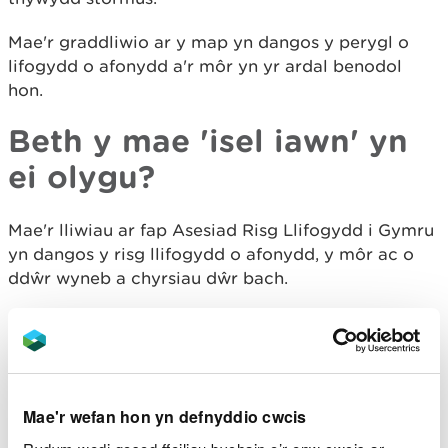
Mae'r graddliwio ar y map yn dangos y perygl o
lifogydd o afonydd a'r môr yn yr ardal benodol
hon.
Beth y mae 'isel iawn' yn
ei olygu?
Mae'r lliwiau ar fap Asesiad Risg Llifogydd i Gymru
yn dangos y risg llifogydd o afonydd, y môr ac o
ddŵr wyneb a chyrsiau dŵr bach.
Mae pob ardal tu allan i'r lliwiau ar y map yn cael ei
hystyried yn risg isel iawn o lifogydd.
Mae isel iawn yn golygu bod gan yr ardal hon, bob
blwyddyn, siawns o lai nag 1 ym mhob 1000 (0.1%)
Mae'r wefan hon yn defnyddio cwcis
o ddioddef o lifogydd.