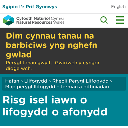
Sgipio I’r Prif Gynnwys
English
Dim cynnau tanau na
barbiciws yng nghefn
gwlad
Perygl tanau gwyllt. Gwiriwch y cyngor
diogelwch.
Hafan
Llifogydd
Rheoli Perygl Llifogydd
>
>
>
Map perygl llifogydd – termau a diffiniadau
Risg isel iawn o
lifogydd o afonydd