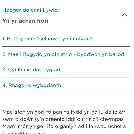
Hepgor dolenni llywio
Yn yr adran hon
Beth y mae 'isel iawn' yn ei olygu?
Mae llifogydd yn dinistrio - byddwch yn barod
Cynllunio datblygiad
Rhagor o wybodaeth
Mae afon yn gorlifo pan na fydd yn gallu delio â'r
swm o ddŵr sy'n draenio iddi o'r tir o'i chwmpas.
Mae'r môr yn gorlifo o ganlyniad i lanwau uchel a
thywydd stormus.