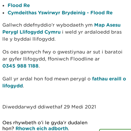
Flood Re
Cymdeithas Yswirwyr Brydeinig - Flood Re
Gallwch ddefnyddio'r wybodaeth ym
Map Asesu
Perygl Llifogydd Cymru
i weld yr ardaloedd bras
lle y byddai llifogydd.
Os oes gennych fwy o gwestiynau ar sut i baratoi
ar gyfer llifogydd, ffoniwch Floodline ar
0345 988 1188
.
Gall yr ardal hon fod mewn perygl o
fathau eraill o
lifogydd
.
Diweddarwyd ddiwethaf 29 Medi 2021
Oes rhywbeth o’i le gyda’r dudalen
hon?
Rhowch eich adborth
.