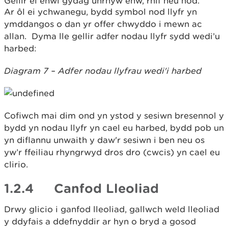
Gellir ei enwi gydag unrhyw enw, rhif neu nod.
Ar ôl ei ychwanegu, bydd symbol nod llyfr yn
ymddangos o dan yr offer chwyddo i mewn ac
allan. Dyma lle gellir adfer nodau llyfr sydd wedi’u
harbed:
Diagram 7 – Adfer nodau llyfrau wedi'i harbed
Cofiwch mai dim ond yn ystod y sesiwn bresennol y
bydd yn nodau llyfr yn cael eu harbed, bydd pob un
yn diflannu unwaith y daw'r sesiwn i ben neu os
yw’r ffeiliau rhyngrwyd dros dro (cwcis) yn cael eu
clirio.
1.2.4 Canfod Lleoliad
Drwy glicio i ganfod lleoliad, gallwch weld lleoliad
y ddyfais a ddefnyddir ar hyn o bryd a gosod