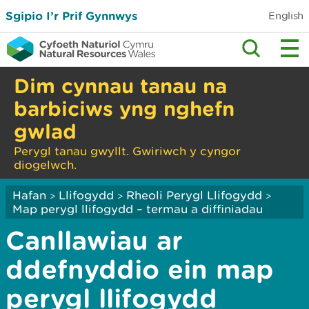
Sgipio I’r Prif Gynnwys
English
Dim cynnau tanau na
barbiciws yng nghefn
gwlad
Perygl tanau gwyllt. Gwiriwch y cyngor
diogelwch.
Hafan
Llifogydd
Rheoli Perygl Llifogydd
>
>
>
Map perygl llifogydd – termau a diffiniadau
Canllawiau ar
ddefnyddio ein map
perygl llifogydd