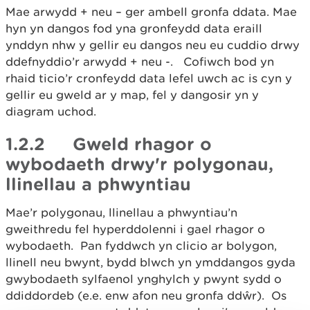
Mae arwydd + neu – ger ambell gronfa ddata. Mae
hyn yn dangos fod yna gronfeydd data eraill
ynddyn nhw y gellir eu dangos neu eu cuddio drwy
ddefnyddio’r arwydd + neu -. Cofiwch bod yn
rhaid ticio’r cronfeydd data lefel uwch ac is cyn y
gellir eu gweld ar y map, fel y dangosir yn y
diagram uchod.
1.2.2 Gweld rhagor o
wybodaeth drwy'r polygonau,
llinellau a phwyntiau
Mae’r polygonau, llinellau a phwyntiau’n
gweithredu fel hyperddolenni i gael rhagor o
wybodaeth.
Pan fyddwch yn clicio ar bolygon,
llinell neu bwynt, bydd blwch yn ymddangos gyda
gwybodaeth sylfaenol ynghylch y pwynt sydd o
ddiddordeb (e.e. enw afon neu gronfa ddŵr). Os