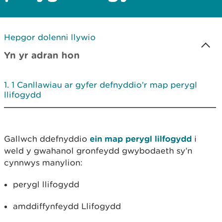
Hepgor dolenni llywio
Yn yr adran hon
1 Canllawiau ar gyfer defnyddio’r map perygl
llifogydd
Gallwch ddefnyddio
ein map perygl lilfogydd
i
weld y gwahanol gronfeydd gwybodaeth sy’n
cynnwys manylion:
perygl llifogydd
amddiffynfeydd Llifogydd