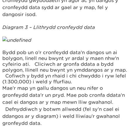
cronfeydd gwybodaeth yn agor ac yn dangos y
cronfeydd data sydd ar gael ar y map, fel y
dangosir isod.
Diagram 3 – Llithrydd cronfeydd data
Bydd pob un o’r cronfeydd data'n dangos un ai
bolygon, linell neu bwynt yr ardal y maen nhw'n
cyfeirio ati. Cliciwch ar gronfa ddata a bydd
polygon, llinell neu bwynt yn ymddangos ar y map.
Cofiwch y bydd yn rhaid i chi chwyddo i ryw lefel
(1:300,000) i weld y ffurfiau.
Mae’r map yn gallu dangos un neu nifer o
gronfeydd data'r un pryd.
Mae pob cronfa ddata'n
cael ei dangos ar y map mewn lliw gwahanol.
Defnyddiwch y botwm allwedd (fel sy’n cael ei
ddangos ar y diagram) i weld lliwiau’r gwahanol
gronfeydd data.