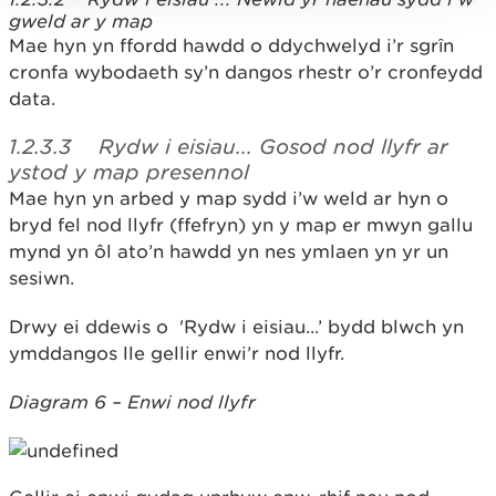
gweld ar y map
Mae hyn yn ffordd hawdd o ddychwelyd i’r sgrȋn
cronfa wybodaeth sy’n dangos rhestr o’r cronfeydd
data.
1.2.3.3
Rydw i eisiau... Gosod nod llyfr ar
ystod y map presennol
Mae hyn yn arbed y map sydd i’w weld ar hyn o
bryd fel nod llyfr (ffefryn) yn y map er mwyn gallu
mynd yn ôl ato’n hawdd yn nes ymlaen yn yr un
sesiwn.
Drwy ei ddewis o 'Rydw i eisiau...’ bydd blwch yn
ymddangos lle gellir enwi’r nod llyfr.
Diagram 6 – Enwi nod llyfr