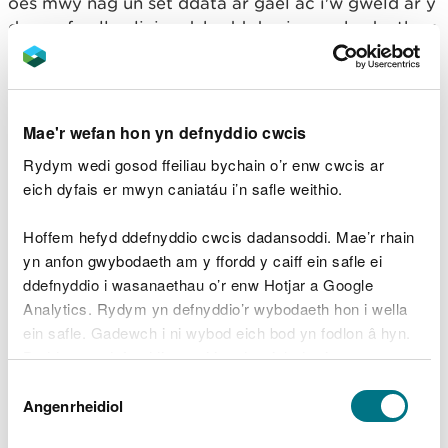
oes mwy nag un set ddata ar gael ac i'w gweld ar y
darn o fap lle cliciwyd, bydd dewis o wybodaeth ar
gael yn y blwch. Defnyddiwch un ai'r blwch neu'r
saethau cwymp i ddewis cronfa ddata, fel sy'n cael
ei ddangos isod.
Mae'r wefan hon yn defnyddio cwcis
Diagram 4 – Cael rhagor o wybodaeth
Rydym wedi gosod ffeiliau bychain o’r enw cwcis ar
eich dyfais er mwyn caniatáu i’n safle weithio.
Ar ôl dewis, cliciwch yr hyperddolen ‘Rhagor o
Hoffem hefyd ddefnyddio cwcis dadansoddi. Mae’r rhain
wybodaeth’ i agor gwe-dudalen arall ar gyfer
yn anfon gwybodaeth am y ffordd y caiff ein safle ei
gwybodaeth ychwanegol.
ddefnyddio i wasanaethau o’r enw Hotjar a Google
1.2.3 Dewislen Offer (Rydw i
Analytics. Rydym yn defnyddio’r wybodaeth hon i wella
ein safle. Gadewch i ni wybod eich bod yn fodlon â hyn.
eisiau...)
Byddwn yn defnyddio cwci i gadw eich dewis.
Mae’r dewis ‘Rydw i eisiau...’ yn cynnig nifer o offer
Dewis
a dewisiadau i ddefnyddwyr. Y rhain yw:
Gellir
darllen mwy am ein cwcis
cyn i chi ddewis.
Angenrheidiol
Caniatâd
Canfod gwybodaeth ar fap