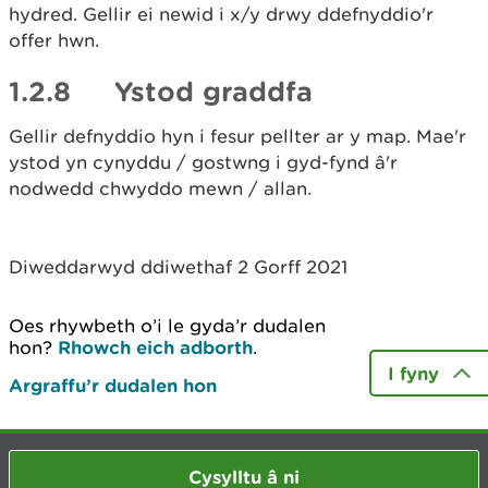
hydred. Gellir ei newid i x/y drwy ddefnyddio'r
offer hwn.
1.2.8 Ystod graddfa
Gellir defnyddio hyn i fesur pellter ar y map. Mae'r
ystod yn cynyddu / gostwng i gyd-fynd â'r
nodwedd chwyddo mewn / allan.
Diweddarwyd ddiwethaf 2 Gorff 2021
Oes rhywbeth o’i le gyda’r dudalen
hon?
Rhowch eich adborth
.
I fyny
Argraffu’r dudalen hon
Cysylltu â ni