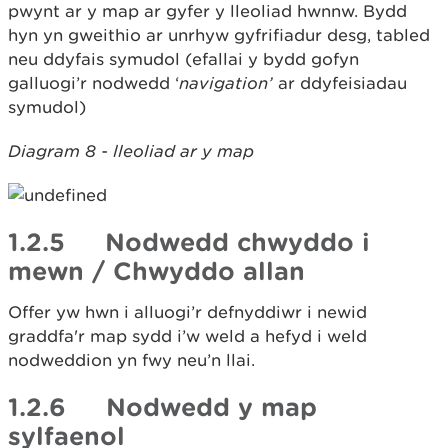
pwynt ar y map ar gyfer y lleoliad hwnnw. Bydd
hyn yn gweithio ar unrhyw gyfrifiadur desg, tabled
neu ddyfais symudol (efallai y bydd gofyn
galluogi’r nodwedd ‘
navigation’
ar ddyfeisiadau
symudol)
Diagram 8 - lleoliad ar y map
1.2.5 Nodwedd chwyddo i
mewn / Chwyddo allan
Offer yw hwn i alluogi’r defnyddiwr i newid
graddfa'r map sydd i’w weld a hefyd i weld
nodweddion yn fwy neu’n llai.
1.2.6 Nodwedd y map
sylfaenol