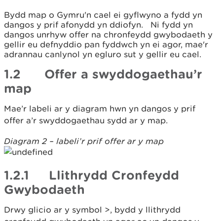
Bydd map o Gymru'n cael ei gyflwyno a fydd yn
dangos y prif afonydd yn ddiofyn. Ni fydd yn
dangos unrhyw offer na chronfeydd gwybodaeth y
gellir eu defnyddio pan fyddwch yn ei agor, mae'r
adrannau canlynol yn egluro sut y gellir eu cael.
1.2 Offer a swyddogaethau’r
map
Mae’r labeli ar y diagram hwn yn dangos y prif
offer a’r swyddogaethau sydd ar y map.
Diagram 2 – labeli’r prif offer ar y map
1.2.1 Llithrydd Cronfeydd
Gwybodaeth
Drwy glicio ar y symbol >, bydd y llithrydd