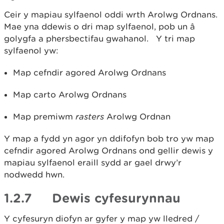
Ceir y mapiau sylfaenol oddi wrth Arolwg Ordnans.
Mae yna ddewis o dri map sylfaenol, pob un â
golygfa a phersbectifau gwahanol. Y tri map
sylfaenol yw:
Map cefndir agored Arolwg Ordnans
Map carto Arolwg Ordnans
Map premiwm
rasters
Arolwg Ordnan
Y map a fydd yn agor yn ddifofyn bob tro yw map
cefndir agored Arolwg Ordnans ond gellir dewis y
mapiau sylfaenol eraill sydd ar gael drwy’r
nodwedd hwn.
1.2.7 Dewis cyfesurynnau
Y cyfesuryn diofyn ar gyfer y map yw lledred /