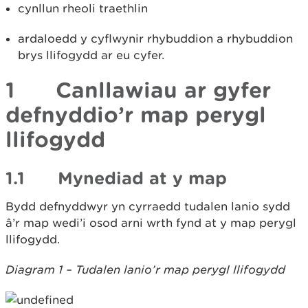
cynllun rheoli traethlin
ardaloedd y cyflwynir rhybuddion a rhybuddion
brys llifogydd ar eu cyfer.
1 Canllawiau ar gyfer
defnyddio’r map perygl
llifogydd
1.1 Mynediad at y map
Bydd defnyddwyr yn cyrraedd tudalen lanio sydd
â’r map wedi’i osod arni wrth fynd at y map perygl
llifogydd.
Diagram 1 – Tudalen lanio’r map perygl llifogydd