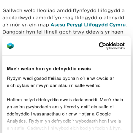
Gallwch weld lleoliad amddiffynfeydd llifogydd a
adeiladwyd i amddiffyn rhag llifogydd o afonydd
a’r môr yn ein map
Asesu Perygl Llifogydd Cymru
.
Dangosir hyn fel llinell goch trwy ddewis yr haen
‘Lleoliadau Amddiffyn rhag Llifogydd’.
Mae amddiffynfeydd rhag llifogydd yn lleihau, ond
nid ydynt yn atal y siawns o lifogydd yn gyfan gwbl
gan y gallant orlifo neu fethu.
Mae'r wefan hon yn defnyddio cwcis
Rydym wedi gosod ffeiliau bychain o’r enw cwcis ar
Mae gan yr amddiffynfeydd hyn lefelau gwahanol o
eich dyfais er mwyn caniatáu i’n safle weithio.
amddiffyn, a ddangosir yn haen
Ardaloedd sy'n
elwa ar amddiffynfeydd rhag llifogydd
ein map.
Hoffem hefyd ddefnyddio cwcis dadansoddi. Mae’r rhain
Adlewyrchir y diogelwch yn ardaloedd risg Uchel,
yn anfon gwybodaeth am y ffordd y caiff ein safle ei
Canolig, ac Isel ar ein map.
ddefnyddio i wasanaethau o’r enw Hotjar a Google
Analytics. Rydym yn defnyddio’r wybodaeth hon i wella
Ychwanegwn ni
amddiffynfeydd rhag llifogydd
ac
ein safle. Gadewch i ni wybod eich bod yn fodlon â hyn.
ardaloedd sy'n elwa o amddiffynfeydd rhag