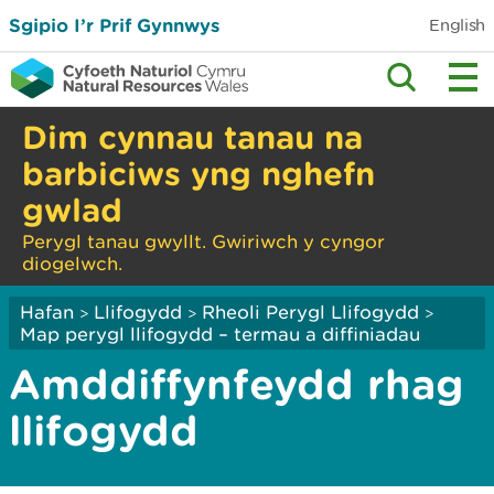
Sgipio I’r Prif Gynnwys
English
Dim cynnau tanau na
barbiciws yng nghefn
gwlad
Perygl tanau gwyllt. Gwiriwch y cyngor
diogelwch.
Hafan
Llifogydd
Rheoli Perygl Llifogydd
>
>
>
Map perygl llifogydd – termau a diffiniadau
Amddiffynfeydd rhag
llifogydd