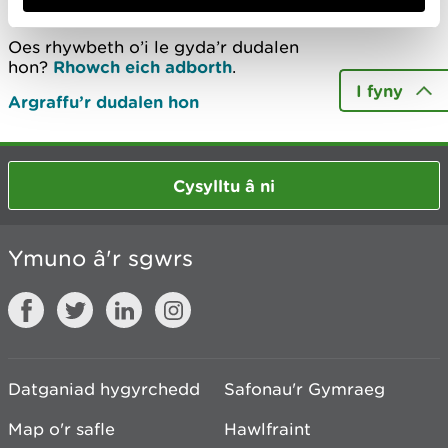
Oes rhywbeth o’i le gyda’r dudalen
hon?
Rhowch eich adborth
.
I fyny
Argraffu’r dudalen hon
Cysylltu â ni
Ymuno â'r sgwrs
Datganiad hygyrchedd
Safonau'r Gymraeg
Map o'r safle
Hawlfraint