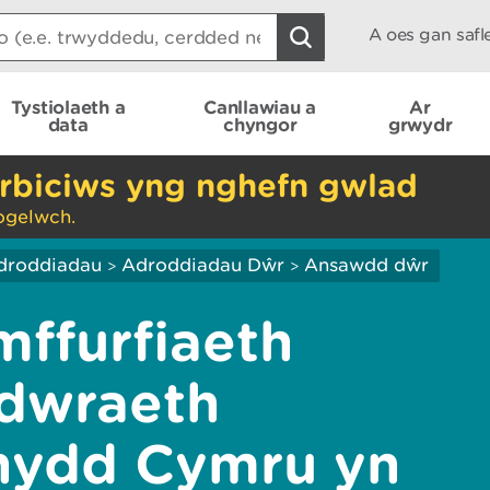
A oes gan saf
Tystiolaeth a
Canllawiau a
Ar
data
chyngor
grwydr
rbiciws yng nghefn gwlad
ogelwch.
droddiadau
Adroddiadau Dŵr
Ansawdd dŵr
>
>
ffurfiaeth
dwraeth
nydd Cymru yn