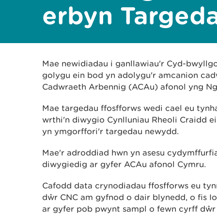
erbyn Targeda
Mae newidiadau i ganllawiau'r Cyd-bwyllg
golygu ein bod yn adolygu'r amcanion cad
Cadwraeth Arbennig (ACAu) afonol yng N
Mae targedau ffosfforws wedi cael eu tyn
wrthi'n diwygio Cynlluniau Rheoli Craidd 
yn ymgorffori'r targedau newydd.
Mae'r adroddiad hwn yn asesu cydymffurfia
diwygiedig ar gyfer ACAu afonol Cymru.
Cafodd data crynodiadau ffosfforws eu ty
dŵr CNC am gyfnod o dair blynedd, o fis Io
ar gyfer pob pwynt sampl o fewn cyrff d