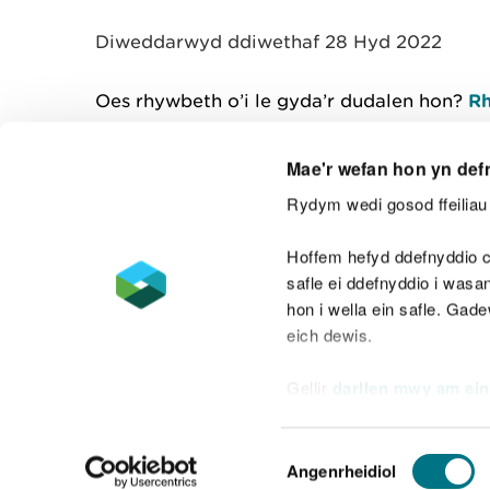
Diweddarwyd ddiwethaf 28 Hyd 2022
Oes rhywbeth o’i le gyda’r dudalen hon?
Rh
Mae'r wefan hon yn def
Rydym wedi gosod ffeiliau 
Cysylltu â ni
Hoffem hefyd ddefnyddio c
safle ei ddefnyddio i was
hon i wella ein safle. Gad
eich dewis.
Datganiad hygyrchedd
Safonau'r Gymr
Gellir
darllen mwy am ein
Datganiad caethwasiaeth fodern
Dewis
Angenrheidiol
Caniatâd