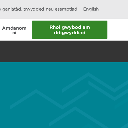
le ganiatâd, trwydded neu esemptiad
English
Rhoi gwybod am
Amdanom
ni
ddigwyddiad