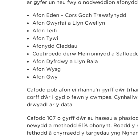
ar gyfer un neu fwy o nodweddion afonydd.
Afon Eden – Cors Goch Trawsfynydd
Afon Gwyrfai a Llyn Cwellyn
Afon Teifi
Afon Tywi
Afonydd Cleddau
Coetiroedd derw Meirionnydd a Safloedd
Afon Dyfrdwy a Llyn Bala
Afon Wysg
Afon Gwy
Cafodd pob afon ei rhannu’n gyrff dŵr (rh
corff dŵr i gyd o fewn y cwmpas. Cynhali
drwyadl ar y data.
Cafodd 107 o gyrff dŵr eu hasesu a phasi
newydd a methodd 61% ohonynt. Roedd y rh
fethodd â chyrraedd y targedau yng Nghan