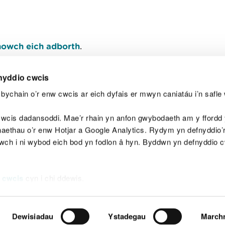
owch eich adborth
.
nyddio cwcis
bychain o’r enw cwcis ar eich dyfais er mwyn caniatáu i’n safle 
Y
wcis dadansoddi. Mae’r rhain yn anfon gwybodaeth am y ffordd y
anaethau o’r enw Hotjar a Google Analytics. Rydym yn defnyddio
ewch i ni wybod eich bod yn fodlon â hyn. Byddwn yn defnyddio 
aeg
Map o'r safle
Hawlfraint
Preifatrwydd a 
 cwcis
cyn i chi ddewis.
Dewisiadau
Ystadegau
March