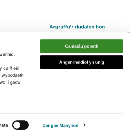
Argraffu’r dudalen hon
I fyny
Caniatáu popeth
weithio.
muno â'r sgwrs
Angenrheidiol yn unig
 caiff ein
’r wybodaeth
cwci i gadw
chwcis
nata
Dangos Manylion
© Cyfoeth Naturiol Cymru