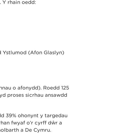
 Y rhain oedd:
 Ystlumod (Afon Glaslyn)
annau o afonydd). Roedd 125
wyd proses sicrhau ansawdd
odd 39% ohonynt y targedau
an fwyaf o’r cyrff dŵr a
olbarth a De Cymru.