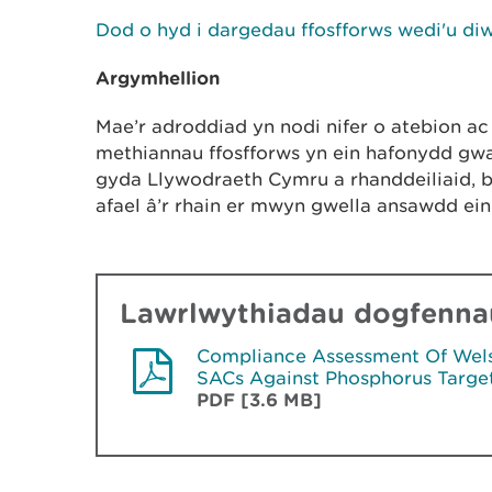
Dod o hyd i dargedau ffosfforws wedi'u di
Argymhellion
Mae’r adroddiad yn nodi nifer o atebion ac a
methiannau ffosfforws yn ein hafonydd gw
gyda Llywodraeth Cymru a rhanddeiliaid, b
afael â’r rhain er mwyn gwella ansawdd ei
Lawrlwythiadau dogfennau
Compliance Assessment Of Wel
SACs Against Phosphorus Targe
PDF [3.6 MB]