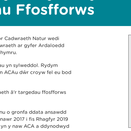
u Ffosfforws
or Cadwraeth Natur wedi
wraeth ar gyfer Ardaloedd
ghymru.
hau yn sylweddol. Rydym
ein ACAu dŵr croyw fel eu bod
eth â'r targedau ffosfforws
nnu o gronfa ddata ansawdd
nawr 2017 i fis Rhagfyr 2019
ŵr yn y naw ACA a ddynodwyd