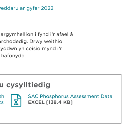
weddaru ar gyfer 2022
rgymhellion i fynd i’r afael â
archodedig. Drwy weithio
yddwn yn ceisio mynd i’r
n hafonydd.
 cysylltiedig
sh
SAC Phosphorus Assessment Data
ts
EXCEL [138.4 KB]