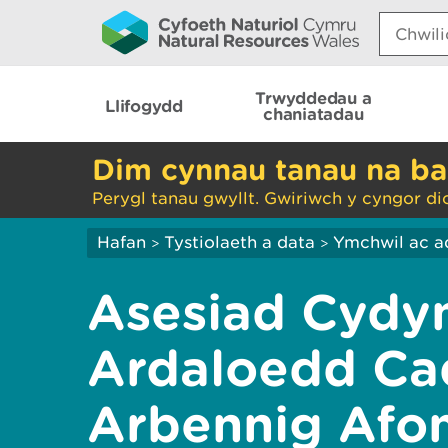
Search:
Trwyddedau a
Llifogydd
chaniatadau
Dim cynnau tanau na ba
Perygl tanau gwyllt. Gwiriwch y cyngor di
Hafan
Tystiolaeth a data
Ymchwil ac a
>
>
Asesiad Cydym
Ardaloedd Ca
Arbennig Afo