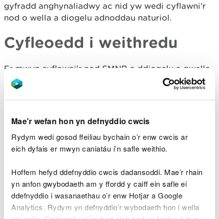
gyfradd anghynaliadwy ac nid yw wedi cyflawni'r
nod o wella a diogelu adnoddau naturiol.
Cyfleoedd i weithredu
Er mwyn cyflawni'r nod SMNR o ddiogelu a gwella
adnoddau naturiol, mae angen i Gymru symud tuag
at economi atgynhyrchiol. Rydym wedi nodi
pedwar cyfle blaenoriaethol ar gyfer gweithredu:
Mae'r wefan hon yn defnyddio cwcis
Datgarboneiddio
Rydym wedi gosod ffeiliau bychain o’r enw cwcis ar
Sicrhau bod Cymru'n rhyddhau llai o nwyon tŷ
eich dyfais er mwyn caniatáu i’n safle weithio.
gwydr i'r atmosffer drwy losgi llai o danwyddau
ffosil a chadw, gwella ac ehangu cynefinoedd sy'n
Hoffem hefyd ddefnyddio cwcis dadansoddi. Mae’r rhain
helpu i ddal a storio carbon.
yn anfon gwybodaeth am y ffordd y caiff ein safle ei
ddefnyddio i wasanaethau o’r enw Hotjar a Google
Gwella'r modd y rheolir tir
Analytics. Rydym yn defnyddio’r wybodaeth hon i wella
ein safle. Gadewch i ni wybod eich bod yn fodlon â hyn.