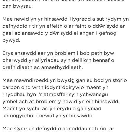
dan bwysau.
Mae newid yn yr hinsawdd, llygredd a sut rydym yn
defnyddio'r tir yn effeithio ar faint o ddŵr sydd ar
gael ac ansawdd y dŵr sydd ei angen i gefnogi
bywyd.
Erys ansawdd aer yn broblem i bob peth byw
oherwydd yr allyriadau sy'n deillio'n bennaf o
drafnidiaeth ac amaethyddiaeth.
Mae mawndiroedd yn bwysig gan eu bod yn storio
carbon ond wrth iddynt ddirywio maent yn
rhyddhau hyn i'r atmosffer sy'n ychwanegu
ymhellach at broblem y newid yn ein hinsawdd.
Maent yn sychu ac yn erydu o ganlyniad
uniongyrchol i newid yn yr hinsawdd.
Mae Cymru'n defnyddio adnoddau naturiol ar