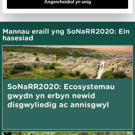
Angenrheidiol yn unig
gwella stociau adnoddau naturiol
Mannau eraill yng SoNaRR2020: Ein
hasesiad
SoNaRR2020: Ecosystemau
gwydn yn erbyn newid
disgwyliedig ac annisgwyl