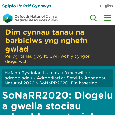
Sgipio I’r Prif Gynnwys
English
Dim cynnau tanau na
barbiciws yng nghefn
gwlad
Perygl tanau gwyllt. Gwiriwch y cyngor
diogelwch.
Hafan
Tystiolaeth a data
Ymchwil ac
>
>
adroddiadau
Adroddiad ar Sefyllfa Adnoddau
>
Naturiol 2020
SoNaRR2020: Ein hasesiad
>
SoNaRR2020: Diogelu
a gwella stociau