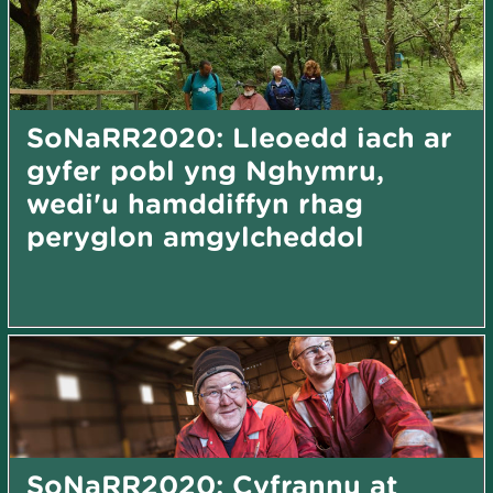
SoNaRR2020: Lleoedd iach ar
gyfer pobl yng Nghymru,
wedi'u hamddiffyn rhag
peryglon amgylcheddol
SoNaRR2020: Cyfrannu at