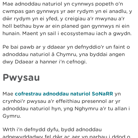
Mae adnoddau naturiol yn cynnwys popeth o'n
cwmpas gan gynnwys yr aer rydym yn ei anadlu, y
dŵr rydym yn ei yfed, y creigiau a'r mwynau a'r
holl bethau byw ar ein planed gan gynnwys ni ein
hunain. Maent yn sail i ecosystemau iach a gwydn.
Pe bai pawb ar y ddaear yn defnyddio'r un faint o
adnoddau naturiol â Chymru, yna byddai angen
dwy Ddaear a hanner i'n cefnogi.
Pwysau
Mae
cofrestrau adnoddau naturiol SoNaRR
yn
crynhoi'r pwysau a'r effeithiau presennol ar yr
adnoddau naturiol hyn, yng Nghymru a'r tu allan i
Gymru.
Wrth i'n defnydd dyfu, bydd adnoddau
adnewyddadwy fel dŵr ac aer yn parhau i ddod o