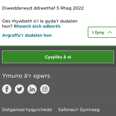
Diweddarwyd ddiwethaf 5 Rhag 2022
Oes rhywbeth o’i le gyda’r dudalen
hon?
Rhowch eich adborth
.
I fyny
Argraffu’r dudalen hon
Cysylltu â ni
Ymuno â'r sgwrs
Datganiad hygyrchedd
Safonau'r Gymraeg