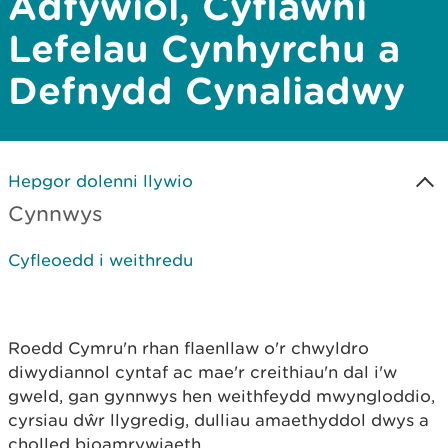
Adfywiol, Cyflawni
Lefelau Cynhyrchu a
Defnydd Cynaliadwy
Hepgor dolenni llywio
Cynnwys
Cyfleoedd i weithredu
Roedd Cymru'n rhan flaenllaw o'r chwyldro
diwydiannol cyntaf ac mae'r creithiau'n dal i'w
gweld, gan gynnwys hen weithfeydd mwyngloddio,
cyrsiau dŵr llygredig, dulliau amaethyddol dwys a
cholled bioamrywiaeth.