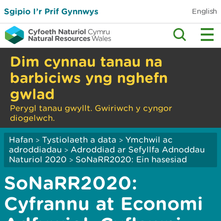
Sgipio I’r Prif Gynnwys
English
Dim cynnau tanau na
barbiciws yng nghefn
gwlad
Perygl tanau gwyllt. Gwiriwch y cyngor
diogelwch.
Hafan
Tystiolaeth a data
Ymchwil ac
>
>
adroddiadau
Adroddiad ar Sefyllfa Adnoddau
>
Naturiol 2020
SoNaRR2020: Ein hasesiad
>
SoNaRR2020:
Cyfrannu at Economi