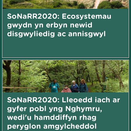
SoNaRR2020: Ecosystemau
gwydn yn erbyn newid
disgwyliedig ac annisgwyl
SoNaRR2020: Lleoedd iach ar
gyfer pobl yng Nghymru,
wedi'u hamddiffyn rhag
peryglon amgylcheddol