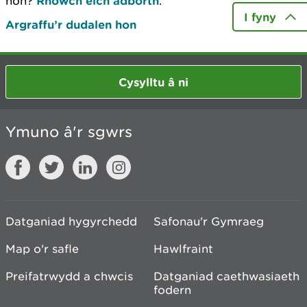
hon?
Rhowch eich adborth
.
I fyny
Argraffu’r dudalen hon
Cysylltu â ni
Ymuno â'r sgwrs
Datganiad hygyrchedd
Safonau'r Gymraeg
Map o'r safle
Hawlfraint
Preifatrwydd a chwcis
Datganiad caethwasiaeth
fodern