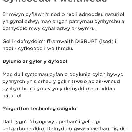
Er mwyn cyflawni'r nod o reoli adnoddau naturiol
yn gynaliadwy, mae angen patrymau cynhyrchu a
defnyddio mwy cynaliadwy ar Gymru.
Gellir defnyddio'r fframwaith DISRUPT (isod) i
nodi'r cyfleoedd i weithredu.
Dylunio ar gyfer y dyfodol
Mae dull systemau cyfan o ddylunio cylch bywyd
cynnyrch yn sicrhau y gellir trwsio ac ail-wneud
cynhyrchion i ymestyn y defnydd o adnoddau
naturiol.
Ymgorffori technoleg ddigidol
Datblygu'r 'rhyngrwyd pethau' i gefnogi
datgarboneiddio. Defnyddio gwasanaethau digidol