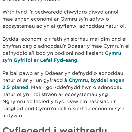
Wrth fynd i'r bedwaredd chwyldro diwydiannol
mae angen economi ar Gymru sy'n adfywio
ecosystemau ac yn ailgyflenwi adnoddau naturiol.
Byddai economi o'r fath yn sicrhau mai dim ond ei
chyfran deg o adnoddau'r Ddaear y mae Cymru'n ei
defnyddio a'i bod yn bodloni nod llesiant
Cymru
sy'n Gyfrifol ar Lefel Fyd-eang
.
Pe bai pawb ar y Ddaear yn defnyddio adnoddau
naturiol ar yr un gyfradd
â Chymru, byddai angen
2.5 planed
. Mae'r gor-ddefnydd hwn o adnoddau
naturiol yn rhoi straen ar ecosystemau yng
Nghymru ac ledled y byd. Daw ein hasesiad i'r
casgliad bod Cymru'n bell o sicrhau economi sy'n
adfywio.
Cyfleoedd i weithredu