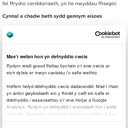
fel ffrydio cerddoriaeth, yn lle nwyddau ffisegol.
Cynnal a chadw beth sydd gennym eisoes
Ehangu a rheoli'r rhwydwaith presennol o
ardaloedd gwarchodedig yn effeithiol, gan
gynnwys ardaloedd daearol, dŵr croyw a morol.
Ailfeddwl y model busnes
Mae'r wefan hon yn defnyddio cwcis
Rydym wedi gosod ffeiliau bychain o’r enw cwcis ar
Annog rhannu, ailddefnyddio ac ailwerthu; er
eich dyfais er mwyn caniatáu i’n safle weithio.
enghraifft drwy oergelloedd cymunedol a chaffis
trwsio. Ymestyn cyfrifoldeb cynhyrchwyr o
Hoffem hefyd ddefnyddio cwcis dadansoddi. Mae’r rhain
ddeunydd pacio a nwyddau trydanol i gynhyrchion
yn anfon gwybodaeth am y ffordd y caiff ein safle ei
eraill. Sicrhau bod cynhyrchwyr yn ariannu costau
ddefnyddio i wasanaethau o’r enw Hotjar a Google
net llawn rheolaeth diwedd oes ac yn annog eco-
Analytics. Rydym yn defnyddio’r wybodaeth hon i wella
ddylunio.
ein safle. Gadewch i ni wybod eich bod yn fodlon â hyn.
Byddwn yn defnyddio cwci i gadw eich dewis.
Defnyddio gwastraff fel adnodd