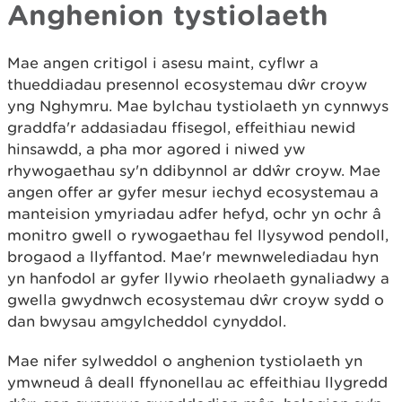
Anghenion tystiolaeth
Mae angen critigol i asesu maint, cyflwr a
thueddiadau presennol ecosystemau dŵr croyw
yng Nghymru. Mae bylchau tystiolaeth yn cynnwys
graddfa'r addasiadau ffisegol, effeithiau newid
hinsawdd, a pha mor agored i niwed yw
rhywogaethau sy'n ddibynnol ar ddŵr croyw. Mae
angen offer ar gyfer mesur iechyd ecosystemau a
manteision ymyriadau adfer hefyd, ochr yn ochr â
monitro gwell o rywogaethau fel llysywod pendoll,
brogaod a llyffantod. Mae'r mewnwelediadau hyn
yn hanfodol ar gyfer llywio rheolaeth gynaliadwy a
gwella gwydnwch ecosystemau dŵr croyw sydd o
dan bwysau amgylcheddol cynyddol.
Mae nifer sylweddol o anghenion tystiolaeth yn
ymwneud â deall ffynonellau ac effeithiau llygredd