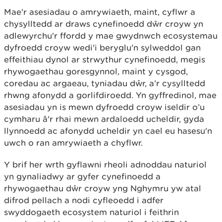
Mae'r asesiadau o amrywiaeth, maint, cyflwr a
chysylltedd ar draws cynefinoedd dŵr croyw yn
adlewyrchu'r ffordd y mae gwydnwch ecosystemau
dyfroedd croyw wedi'i beryglu'n sylweddol gan
effeithiau dynol ar strwythur cynefinoedd, megis
rhywogaethau goresgynnol, maint y cysgod,
coredau ac argaeau, tyniadau dŵr, a’r cysylltedd
rhwng afonydd a gorlifdiroedd. Yn gyffredinol, mae
asesiadau yn is mewn dyfroedd croyw iseldir o’u
cymharu â'r rhai mewn ardaloedd ucheldir, gyda
llynnoedd ac afonydd ucheldir yn cael eu hasesu'n
uwch o ran amrywiaeth a chyflwr.
Y brif her wrth gyflawni rheoli adnoddau naturiol
yn gynaliadwy ar gyfer cynefinoedd a
rhywogaethau dŵr croyw yng Nghymru yw atal
difrod pellach a nodi cyfleoedd i adfer
swyddogaeth ecosystem naturiol i feithrin