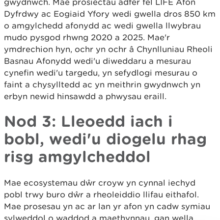
gwydnwch. Mae prosiectau adfer fel LIFE Afon
Dyfrdwy ac Eogiaid Yfory wedi gwella dros 850 km
o amgylchedd afonydd ac wedi gwella llwybrau
mudo pysgod rhwng 2020 a 2025. Mae'r
ymdrechion hyn, ochr yn ochr â Chynlluniau Rheoli
Basnau Afonydd wedi'u diweddaru a mesurau
cynefin wedi'u targedu, yn sefydlogi mesurau o
faint a chysylltedd ac yn meithrin gwydnwch yn
erbyn newid hinsawdd a phwysau eraill.
Nod 3: Lleoedd iach i
bobl, wedi'u diogelu rhag
risg amgylcheddol
Mae ecosystemau dŵr croyw yn cynnal iechyd
pobl trwy buro dŵr a rheoleiddio llifau eithafol.
Mae prosesau yn ac ar lan yr afon yn cadw symiau
sylweddol o waddod a maethynnau, gan wella