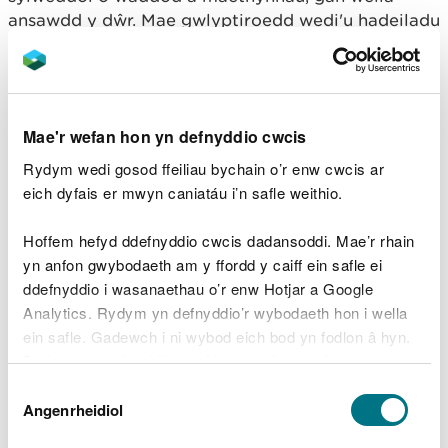
ansawdd y dŵr. Mae gwlyptiroedd wedi'u hadeiladu
yn cael eu treialu i drin carthion a rheoli llif dŵr,
gan gyfrannu at amgylcheddau mwy diogel a
glanach.
Mae'r wefan hon yn defnyddio cwcis
Mae'r ecosystemau hyn hefyd yn gwella llesiant
trwy hamdden, treftadaeth ddiwylliannol ac
Rydym wedi gosod ffeiliau bychain o’r enw cwcis ar
addysg. Gwnaed dros 28 miliwn o ymweliadau â
eich dyfais er mwyn caniatáu i’n safle weithio.
safleoedd dŵr croyw yn 2021/22, gan gynnig
manteision iechyd corfforol a meddyliol. Mae
Hoffem hefyd ddefnyddio cwcis dadansoddi. Mae’r rhain
dulliau pysgota traddodiadol o werth treftadaeth,
yn anfon gwybodaeth am y ffordd y caiff ein safle ei
ac mae llawer o safleoedd dŵr croyw yn cefnogi
ddefnyddio i wasanaethau o’r enw Hotjar a Google
dysgu ac ymchwil. Fodd bynnag, mae grwpiau
Analytics. Rydym yn defnyddio’r wybodaeth hon i wella
lleiafrifol yn parhau i fod heb gynrychiolaeth
ein safle. Gadewch i ni wybod eich bod yn fodlon â hyn.
ddigonol ymhlith ymwelwyr. Gall hyrwyddo
Byddwn yn defnyddio cwci i gadw eich dewis.
mynediad teg a gwasanaethau diwylliannol gryfhau
Dewis
rôl ecosystemau dŵr croyw yn iechyd a llesiant y
Gellir
darllen mwy am ein cwcis
cyn i chi ddewis.
Angenrheidiol
Caniatâd
cyhoedd.