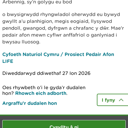
Arbennig, sy’n golygu eu bod
o bwysigrwydd rhyngwladol oherwydd eu bywyd
gwyllt a’u planhigion, megis eogiaid, llysywod
pendoll, gwangod, dyfrgwn a chrafanc y dŵr. Mae'r
pedair afon mewn cyflwr anffafriol o ganlyniad i
bwysau lluosog.
Cyfoeth Naturiol Cymru / Prosiect Pedair Afon
LIFE
Diweddarwyd ddiwethaf 27 Ion 2026
Oes rhywbeth o’i le gyda’r dudalen
hon?
Rhowch eich adborth
.
I fyny
Argraffu’r dudalen hon
Cysylltu â ni