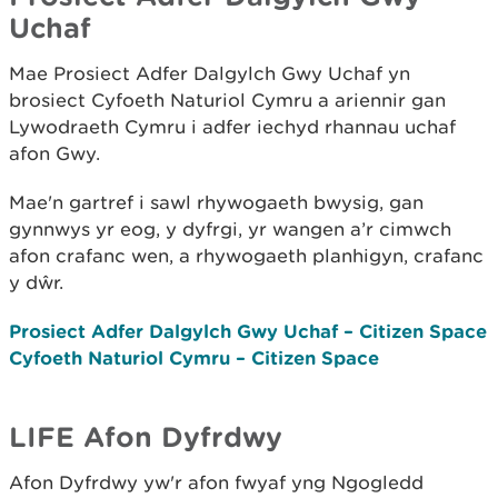
Uchaf
Mae Prosiect Adfer Dalgylch Gwy Uchaf yn
brosiect Cyfoeth Naturiol Cymru a ariennir gan
Lywodraeth Cymru i adfer iechyd rhannau uchaf
afon Gwy.
Mae'n gartref i sawl rhywogaeth bwysig, gan
gynnwys yr eog, y dyfrgi, yr wangen a’r cimwch
afon crafanc wen, a rhywogaeth planhigyn, crafanc
y dŵr.
Prosiect Adfer Dalgylch Gwy Uchaf – Citizen Space
Cyfoeth Naturiol Cymru – Citizen Space
LIFE Afon Dyfrdwy
Afon Dyfrdwy yw'r afon fwyaf yng Ngogledd