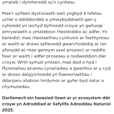
ymateb i dymheredd sy’n cynhesu.
Mae’r sylfaen dystiolaeth well ynghyd â lefelau
uchel o ddiddordeb a ymwybyddiaeth gan y
cyhoedd yn iechyd dyfroedd croyw yn galluogi
amrywiaeth o ymatebion rheoleiddio ac adfer. Yn
benodol, mae rheolaethau cynllunio ar faethynnau
ar waith ar draws safleoedd gwarchodedig ar lan
afonydd ac mae gennym sawl prosiect ar raddfa
fawr ar waith i adfer prosesau a nodweddion dŵr
croyw. Wrth symud ymlaen, mae dod o hyd i
ffynonellau ariannu cynaliadwy a gweithio ar y cyd
ar draws dalgylchoedd yn flaenoriaethau i
ddarparu atebion hirdymor ar gyfer byd natur a
chymunedau.
Darllenwch ein hasesiad llawn ar yr ecosystem dŵr
croyw yn Adroddiad ar Sefyllfa Adnoddau Naturiol
2025.