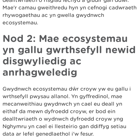
dealltwriaeth o risgiau iechyd a gludir gan ddŵr.
Mae'r camau gweithredu hyn yn cefnogi cadwraeth
rhywogaethau ac yn gwella gwydnwch
ecosystemau.
Nod 2: Mae ecosystemau
yn gallu gwrthsefyll newid
disgwyliedig ac
anrhagweledig
Gwydnwch ecosystemau dŵr croyw yw eu gallu i
wrthsefyll pwysau allanol. Yn gyffredinol, mae
mecanweithiau gwydnwch yn cael eu deall yn
eithaf da mewn dyfroedd croyw, er bod ein
dealltwriaeth o wydnwch dyfroedd croyw yng
Nghymru yn cael ei llesteirio gan ddiffyg setiau
data ar lefel genedlaethol i'w fesur.