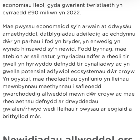
economïau lleol, gyda gwariant twristiaeth yn
cyrraedd £90 miliwn yn 2022.
Mae pwysau economaidd sy'n arwain at ddwysáu
amaethyddol, datblygiadau adeiledig ac echdynnu
dŵr yn parhau i fod yn bryder, yn enwedig yn
wyneb hinsawdd sy'n newid. Fodd bynnag, mae
atebion ar sail natur, ymyriadau adfer a rheoli tir
gwell yn hyrwyddo defnydd tir cynaliadwy ac yn
gwella potensial adfywiol ecosystemau dŵr croyw.
Yn ogystal, mae rheolaethau cynllunio yn lleihau
mewnbynnau maethynnau i safleoedd
gwarchodedig allweddol mewn dŵr croyw ac mae
rheolaethau defnydd ar drwyddedau
gwialen/rhwyd wedi lleihau'r pwysau ar eogiaid a
brithyllod môr.
Newidiadau allweddol ers