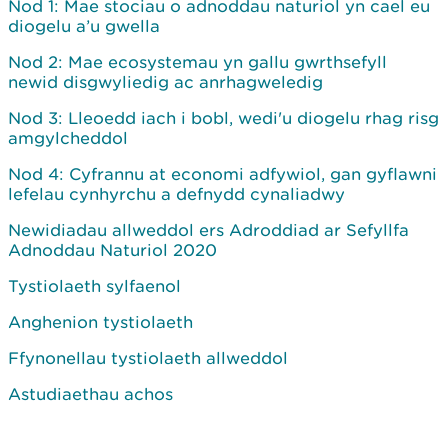
Nod 1: Mae stociau o adnoddau naturiol yn cael eu
diogelu a’u gwella
Nod 2: Mae ecosystemau yn gallu gwrthsefyll
newid disgwyliedig ac anrhagweledig
Nod 3: Lleoedd iach i bobl, wedi'u diogelu rhag risg
amgylcheddol
Nod 4: Cyfrannu at economi adfywiol, gan gyflawni
lefelau cynhyrchu a defnydd cynaliadwy
Newidiadau allweddol ers Adroddiad ar Sefyllfa
Adnoddau Naturiol 2020
Tystiolaeth sylfaenol
Anghenion tystiolaeth
Ffynonellau tystiolaeth allweddol
Astudiaethau achos