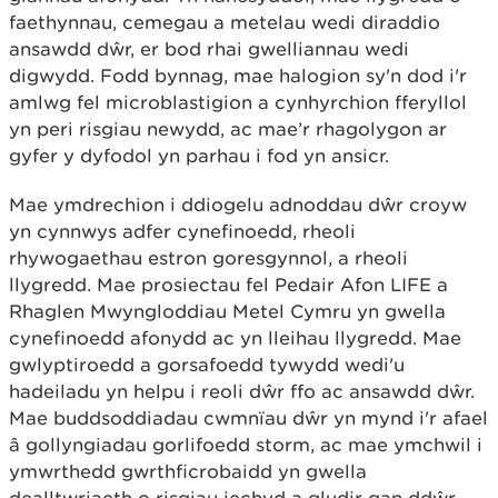
faethynnau, cemegau a metelau wedi diraddio
ansawdd dŵr, er bod rhai gwelliannau wedi
digwydd. Fodd bynnag, mae halogion sy'n dod i'r
amlwg fel microblastigion a cynhyrchion fferyllol
yn peri risgiau newydd, ac mae’r rhagolygon ar
gyfer y dyfodol yn parhau i fod yn ansicr.
Mae ymdrechion i ddiogelu adnoddau dŵr croyw
yn cynnwys adfer cynefinoedd, rheoli
rhywogaethau estron goresgynnol, a rheoli
llygredd. Mae prosiectau fel Pedair Afon LIFE a
Rhaglen Mwyngloddiau Metel Cymru yn gwella
cynefinoedd afonydd ac yn lleihau llygredd. Mae
gwlyptiroedd a gorsafoedd tywydd wedi'u
hadeiladu yn helpu i reoli dŵr ffo ac ansawdd dŵr.
Mae buddsoddiadau cwmnïau dŵr yn mynd i'r afael
â gollyngiadau gorlifoedd storm, ac mae ymchwil i
ymwrthedd gwrthficrobaidd yn gwella