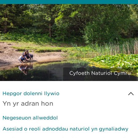
Cyfoeth Naturiol Cymru
Hepgor dolenni llywio
Yn yr adran hon
Negeseuon allweddol
Asesiad o reoli adnoddau naturiol yn gynaliadwy