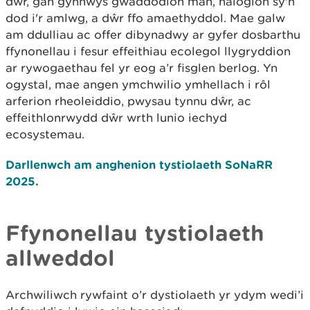
dŵr, gan gynnwys gwaddodion mân, halogion sy'n
dod i'r amlwg, a dŵr ffo amaethyddol. Mae galw
am ddulliau ac offer dibynadwy ar gyfer dosbarthu
ffynonellau i fesur effeithiau ecolegol llygryddion
ar rywogaethau fel yr eog a’r fisglen berlog. Yn
ogystal, mae angen ymchwilio ymhellach i rôl
arferion rheoleiddio, pwysau tynnu dŵr, ac
effeithlonrwydd dŵr wrth lunio iechyd
ecosystemau.
Darllenwch am anghenion tystiolaeth SoNaRR
2025.
Ffynonellau tystiolaeth
allweddol
Archwiliwch rywfaint o’r dystiolaeth yr ydym wedi’i