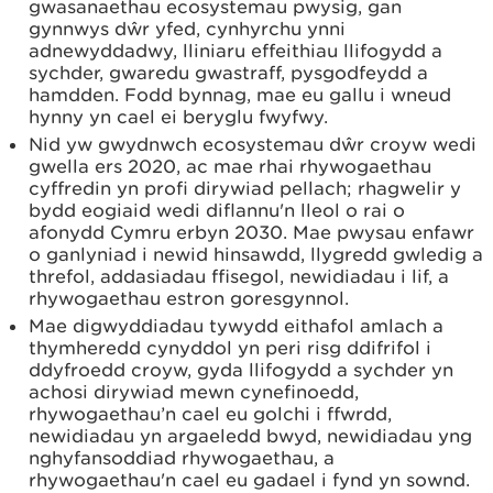
gwasanaethau ecosystemau pwysig, gan
gynnwys dŵr yfed, cynhyrchu ynni
adnewyddadwy, lliniaru effeithiau llifogydd a
sychder, gwaredu gwastraff, pysgodfeydd a
hamdden. Fodd bynnag, mae eu gallu i wneud
hynny yn cael ei beryglu fwyfwy.
Nid yw gwydnwch ecosystemau dŵr croyw wedi
gwella ers 2020, ac mae rhai rhywogaethau
cyffredin yn profi dirywiad pellach; rhagwelir y
bydd eogiaid wedi diflannu'n lleol o rai o
afonydd Cymru erbyn 2030. Mae pwysau enfawr
o ganlyniad i newid hinsawdd, llygredd gwledig a
threfol, addasiadau ffisegol, newidiadau i lif, a
rhywogaethau estron goresgynnol.
Mae digwyddiadau tywydd eithafol amlach a
thymheredd cynyddol yn peri risg ddifrifol i
ddyfroedd croyw, gyda llifogydd a sychder yn
achosi dirywiad mewn cynefinoedd,
rhywogaethau’n cael eu golchi i ffwrdd,
newidiadau yn argaeledd bwyd, newidiadau yng
nghyfansoddiad rhywogaethau, a
rhywogaethau'n cael eu gadael i fynd yn sownd.