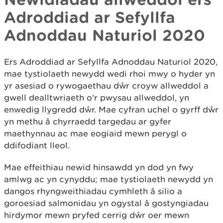
Adroddiad ar Sefyllfa
Adnoddau Naturiol 2020
Ers Adroddiad ar Sefyllfa Adnoddau Naturiol 2020,
mae tystiolaeth newydd wedi rhoi mwy o hyder yn
yr asesiad o rywogaethau dŵr croyw allweddol a
gwell dealltwriaeth o'r pwysau allweddol, yn
enwedig llygredd dŵr. Mae cyfran uchel o gyrff dŵr
yn methu â chyrraedd targedau ar gyfer
maethynnau ac mae eogiaid mewn perygl o
ddifodiant lleol.
Mae effeithiau newid hinsawdd yn dod yn fwy
amlwg ac yn cynyddu; mae tystiolaeth newydd yn
dangos rhyngweithiadau cymhleth â silio a
goroesiad salmonidau yn ogystal â gostyngiadau
hirdymor mewn pryfed cerrig dŵr oer mewn