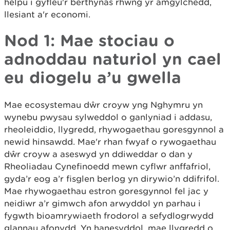
helpu i gyfleu'r berthynas rhwng yr amgylchedd,
llesiant a'r economi.
Nod 1: Mae stociau o
adnoddau naturiol yn cael
eu diogelu a’u gwella
Mae ecosystemau dŵr croyw yng Nghymru yn
wynebu pwysau sylweddol o ganlyniad i addasu,
rheoleiddio, llygredd, rhywogaethau goresgynnol a
newid hinsawdd. Mae'r rhan fwyaf o rywogaethau
dŵr croyw a aseswyd yn ddiweddar o dan y
Rheoliadau Cynefinoedd mewn cyflwr anffafriol,
gyda’r eog a’r fisglen berlog yn dirywio’n ddifrifol.
Mae rhywogaethau estron goresgynnol fel jac y
neidiwr a’r gimwch afon arwyddol yn parhau i
fygwth bioamrywiaeth frodorol a sefydlogrwydd
glannau afonydd. Yn hanesyddol, mae llygredd o