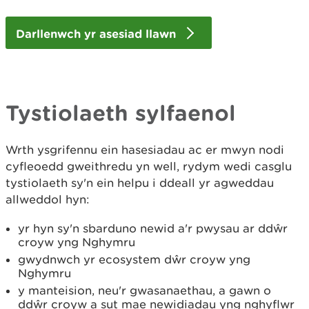
Darllenwch yr asesiad llawn
Tystiolaeth sylfaenol
Wrth ysgrifennu ein hasesiadau ac er mwyn nodi
cyfleoedd gweithredu yn well, rydym wedi casglu
tystiolaeth sy'n ein helpu i ddeall yr agweddau
allweddol hyn:
yr hyn sy'n sbarduno newid a'r pwysau ar ddŵr
croyw yng Nghymru
gwydnwch yr ecosystem dŵr croyw yng
Nghymru
y manteision, neu'r gwasanaethau, a gawn o
ddŵr croyw a sut mae newidiadau yng nghyflwr