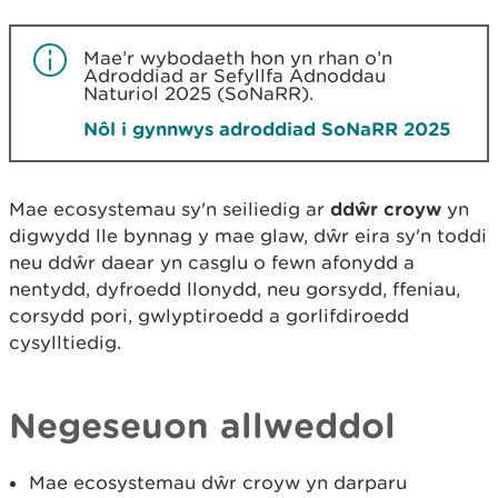
Mae’r wybodaeth hon yn rhan o’n
Adroddiad ar Sefyllfa Adnoddau
Naturiol 2025 (SoNaRR).
Nôl i gynnwys adroddiad SoNaRR 2025
Mae ecosystemau sy'n seiliedig ar
ddŵr croyw
yn
digwydd lle bynnag y mae glaw, dŵr eira sy'n toddi
neu ddŵr daear yn casglu o fewn afonydd a
nentydd, dyfroedd llonydd, neu gorsydd, ffeniau,
corsydd pori, gwlyptiroedd a gorlifdiroedd
cysylltiedig.
Negeseuon allweddol
Mae ecosystemau dŵr croyw yn darparu