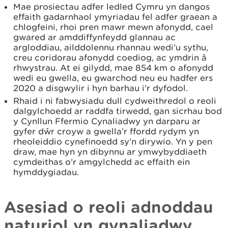
Mae prosiectau adfer ledled Cymru yn dangos
effaith gadarnhaol ymyriadau fel adfer graean a
chlogfeini, rhoi pren mawr mewn afonydd, cael
gwared ar amddiffynfeydd glannau ac
argloddiau, ailddolennu rhannau wedi'u sythu,
creu coridorau afonydd coediog, ac ymdrin â
rhwystrau. At ei gilydd, mae 854 km o afonydd
wedi eu gwella, eu gwarchod neu eu hadfer ers
2020 a disgwylir i hyn barhau i'r dyfodol.
Rhaid i ni fabwysiadu dull cydweithredol o reoli
dalgylchoedd ar raddfa tirwedd, gan sicrhau bod
y Cynllun Ffermio Cynaliadwy yn darparu ar
gyfer dŵr croyw a gwella’r ffordd rydym yn
rheoleiddio cynefinoedd sy’n dirywio. Yn y pen
draw, mae hyn yn dibynnu ar ymwybyddiaeth
cymdeithas o'r amgylchedd ac effaith ein
hymddygiadau.
Asesiad o reoli adnoddau
naturiol yn gynaliadwy