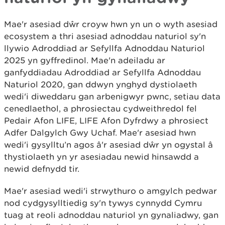
Mae'r asesiad dŵr croyw hwn yn un o wyth asesiad
ecosystem a thri asesiad adnoddau naturiol sy'n
llywio Adroddiad ar Sefyllfa Adnoddau Naturiol
2025 yn gyffredinol. Mae'n adeiladu ar
ganfyddiadau Adroddiad ar Sefyllfa Adnoddau
Naturiol 2020, gan ddwyn ynghyd dystiolaeth
wedi'i diweddaru gan arbenigwyr pwnc, setiau data
cenedlaethol, a phrosiectau cydweithredol fel
Pedair Afon LIFE, LIFE Afon Dyfrdwy a phrosiect
Adfer Dalgylch Gwy Uchaf. Mae'r asesiad hwn
wedi'i gysylltu’n agos â'r asesiad dŵr yn ogystal â
thystiolaeth yn yr asesiadau newid hinsawdd a
newid defnydd tir.
Mae'r asesiad wedi'i strwythuro o amgylch pedwar
nod cydgysylltiedig sy'n tywys cynnydd Cymru
tuag at reoli adnoddau naturiol yn gynaliadwy, gan