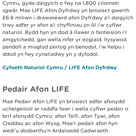
Cymru, gyda dalgylch o fwy na 1,800 cilometr
sgwâr. Mae LIFE Afon Dyfrdwy yn brosiect gwerth
£6.8 miliwn i drawsnewid afon Dyfrdwy a'i dalgylch
trwy adfer yr afon a'i chyffiniau yn ôl i'w cyflwr
naturiol. Bydd hyn yn dod â llawer o fanteision i'r
amgylchedd, gan wella nifer yr eogiaid, llysywod
pendoll a misglod perlog yn benodol, i'w helpu i
ddod yn fwy cynaliadwy yn y dyfodol.
Cyfoeth Naturiol Cymru / LIFE Afon Dyfrdwy
Pedair Afon LIFE
Mae Pedair Afon LIFE yn brosiect adfer afonydd
uchelgeisiol ar raddfa fawr i wella cyflwr pedair o
brif afonydd Cymru: afon Teifi, afon Tywi, afon
Cleddau ac afon Wysg. Mae’r pedair afon hyn
wedi’u dosbarthu’n Ardaloedd Cadwraeth