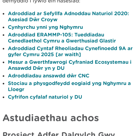
defnyddio i lywio ein hasesiad:
Adroddiad ar Sefyllfa Adnoddau Naturiol 2020:
Asesiad Dŵr Croyw
Cynhyrchu ynni yng Nghymru
Adroddiad ERAMMP-105: Tueddiadau
Cenedlaethol Cymru a Gwerthusiad Glastir
Adroddiad Cyntaf Rheoliadau Cynefinoedd 9A ar
gyfer Cymru 2025 [ar waith]
Mesur a Gwerthfawrogi Cyfraniad Ecosystemau i
Ansawdd Dŵr yn y DU
Adroddiadau ansawdd dŵr CNC
Stociau a physgodfeydd eogiaid yng Nghymru a
Lloegr
Cyfrifon cyfalaf naturiol y DU
Astudiaethau achos
Prosiect Adfer Dalgylch Gwy