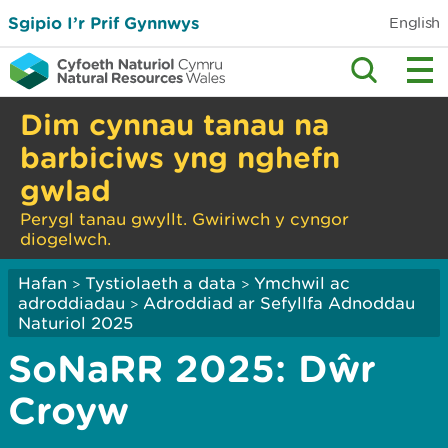
Sgipio I’r Prif Gynnwys
English
Dim cynnau tanau na
barbiciws yng nghefn
gwlad
Perygl tanau gwyllt. Gwiriwch y cyngor
diogelwch.
Hafan
Tystiolaeth a data
Ymchwil ac
>
>
adroddiadau
Adroddiad ar Sefyllfa Adnoddau
>
Naturiol 2025
SoNaRR 2025: Dŵr
Croyw