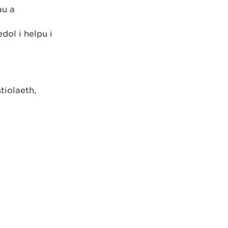
au a
a
dol i helpu i
tiolaeth,