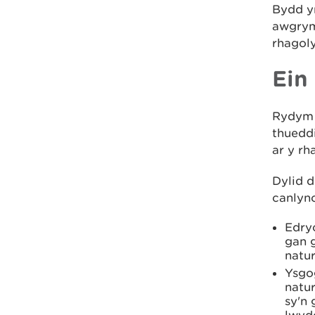
Bydd y
awgrym
rhagol
Ein
Rydym 
thuedd
ar y rha
Dylid d
canlyno
Edryc
gan 
natur
Ysgo
natu
sy'n