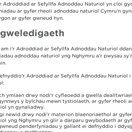
r Adroddiad ar Sefyllfa Adnoddau Naturiol yn cloi gy
iadau ar gyfer rheoli adnoddau naturiol Cymru'n gyn
ygon ar gyfer gwneud hyn.
 gweledigaeth
am i'r Adroddiad ar Sefyllfa Adnoddau Naturiol ddan
iadau adnoddau naturiol yng Nghymru a'r pwysau sy’
in.
efnyddio'r Adroddiad ar Sefyllfa Adnoddau Naturiol 
l:
h ymlaen drwy nodi'r cyfleoedd a gwella dealltwriaet
gynnwys y bylchau mewn tystiolaeth, ar gyfer rheoli
iol yn gynaliadwy.
gi newid drwy nodi'r materion blaenoriaethol ar gyf
riol yng Nghymru yn glir a darparu gwybodaeth ar gyf
 gwneud penderfyniadau y gallant ei defnyddio i ddys