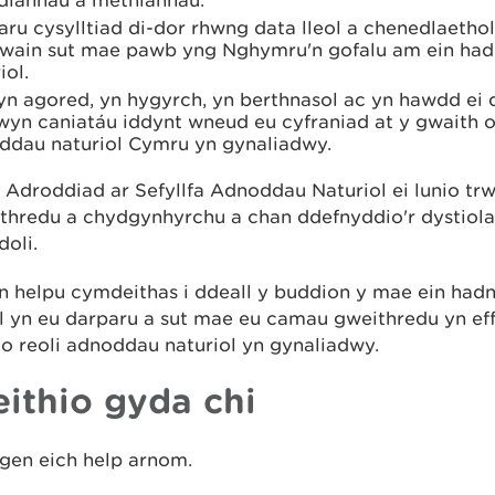
diannau a methiannau.
ru cysylltiad di-dor rhwng data lleol a chenedlaethol
rwain sut mae pawb yng Nghymru'n gofalu am ein ha
iol.
yn agored, yn hygyrch, yn berthnasol ac yn hawdd ei 
wyn caniatáu iddynt wneud eu cyfraniad at y gwaith o
ddau naturiol Cymru yn gynaliadwy.
r Adroddiad ar Sefyllfa Adnoddau Naturiol ei lunio tr
thredu a chydgynhyrchu a chan ddefnyddio'r dystiola
doli.
n helpu cymdeithas i ddeall y buddion y mae ein ha
l yn eu darparu a sut mae eu camau gweithredu yn eff
o reoli adnoddau naturiol yn gynaliadwy.
ithio gyda chi
gen eich help arnom.