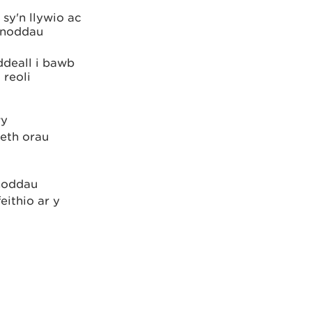
 sy'n llywio ac
dnoddau
ddeall i bawb
 reoli
wy
eth orau
dnoddau
eithio ar y