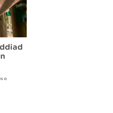
oddiad
yn
es o