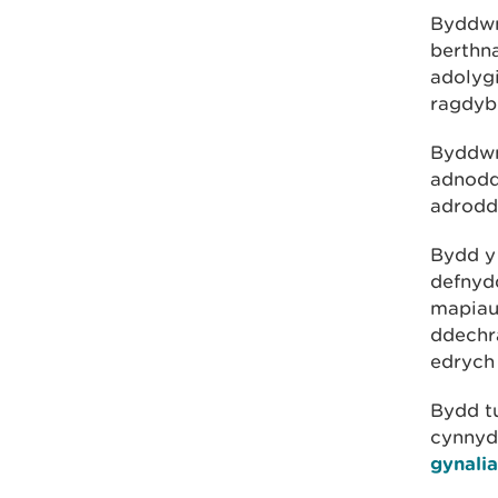
Byddwn 
berthna
adolyg
ragdybi
Byddwn
adnodd
adrodd
Bydd y 
defnyd
mapiau 
ddechra
edrych 
Bydd t
cynnyd
gynali