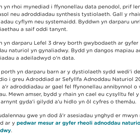
yn rhoi mynediad i ffynonellau data penodol, prif le
sol neu adroddiadau synthesis tystiolaeth. Gall y rhai
iadau cyflym neu systemaidd. Byddwn yn darparu un
aethau a saif oddi tanynt.
 yn darparu Lefel 3 drwy borth gwybodaeth ar gyfer 
au naturiol yn gynaliadwy. Bydd yn dangos mapiau a
iadau a adeiladwyd o'n data.
porth yn darparu barn ar y dystiolaeth sydd wedi'i de
dio i greu Adroddiad ar Sefyllfa Adnoddau Naturiol 2
a'r adroddiadau ar gael fel ffynonellau annibynnol o
u. Mewn amser, bydd y rhain yn cael eu cysylltu fel y 
arnynt gyda'i gilydd a'u hidlo yn ôl cyfres o themâu.
udalennau gwe yn dod â'r asesiadau ynghyd er mwyn
d ar y
pedwar mesur ar gyfer rheoli adnoddau naturio
adwy
.