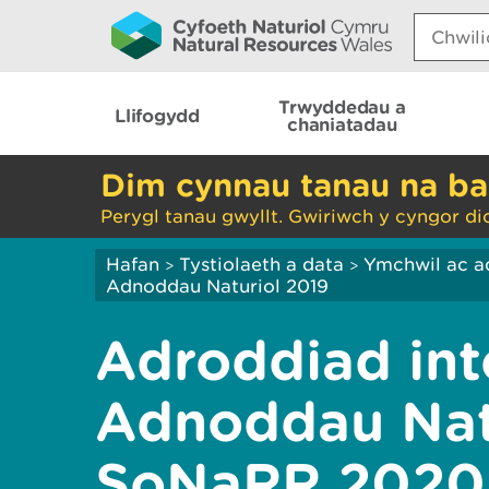
Search:
Trwyddedau a
Llifogydd
chaniatadau
Dim cynnau tanau na ba
Perygl tanau gwyllt. Gwiriwch y cyngor di
Hafan
Tystiolaeth a data
Ymchwil ac a
>
>
Adnoddau Naturiol 2019
Adroddiad inte
Adnoddau Natu
SoNaRR 2020