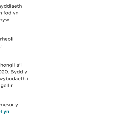
nyddiaeth
n fod yn
rhyw
rheoli
c
hongli a'i
020. Bydd y
 wybodaeth i
gellir
 mesur y
l yn