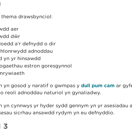
l
h thema drawsbynciol:
wdd aer
wdd dŵr
oedd a'r defnydd o dir
ithlonrwydd adnoddau
d yn yr hinsawdd
ogaethau estron goresgynnol
mrywiaeth
 yn gosod y naratif o gwmpas y
dull pum cam
ar gyfe
o reoli adnoddau naturiol yn gynaliadwy.
 yn cynnwys yr hyder sydd gennym yn yr asesiadau a 
osesau sicrhau ansawdd rydym yn eu defnyddio.
l 3