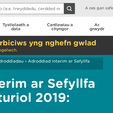
A oes gan saf
Tystiolaeth a
Canllawiau a
Ar
data
chyngor
grwydr
rbiciws yng nghefn gwlad
ogelwch.
droddiadau
Adroddiad interim ar Sefyllfa
>
rim ar Sefyllfa
riol 2019: