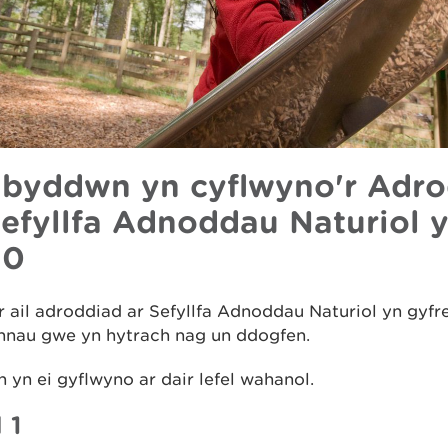
 byddwn yn cyflwyno'r Adr
Sefyllfa Adnoddau Naturiol 
20
 ail adroddiad ar Sefyllfa Adnoddau Naturiol yn gyfr
nnau gwe yn hytrach nag un ddogfen.
yn ei gyflwyno ar dair lefel wahanol.
 1