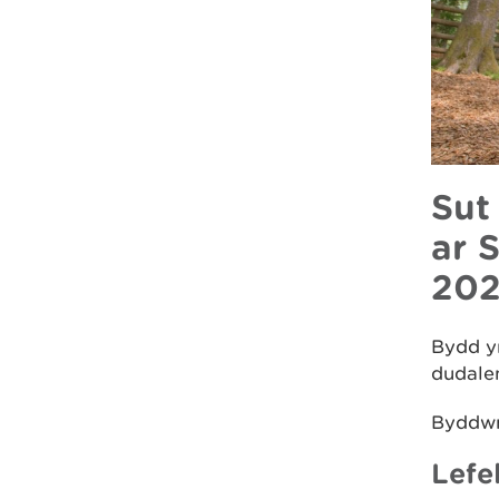
Sut
ar 
20
Bydd yr
dudale
Byddwn 
Lefel