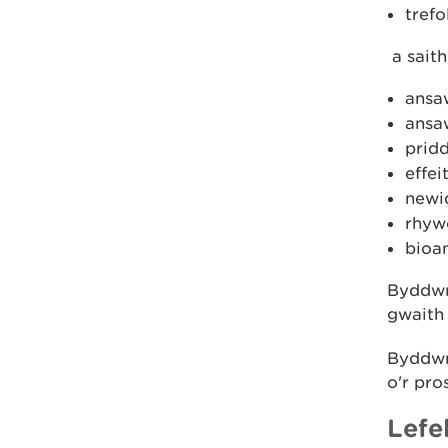
trefo
a sait
ansa
ansa
pridd
effe
newi
rhyw
bioa
Byddwn
gwaith 
Byddwn
o'r pr
Lefe