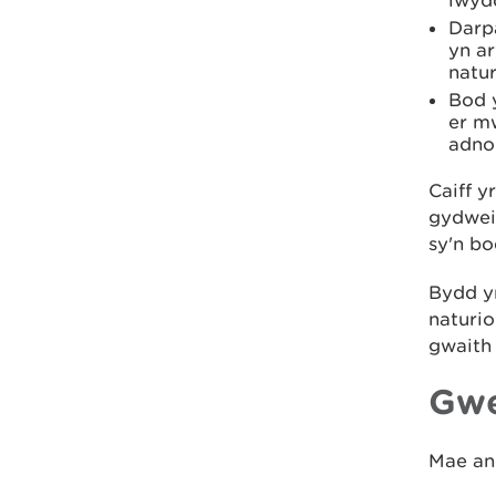
lwyd
Darpa
yn a
natur
Bod 
er m
adno
Caiff y
gydwei
sy'n bo
Bydd y
naturio
gwaith 
Gwe
Mae an