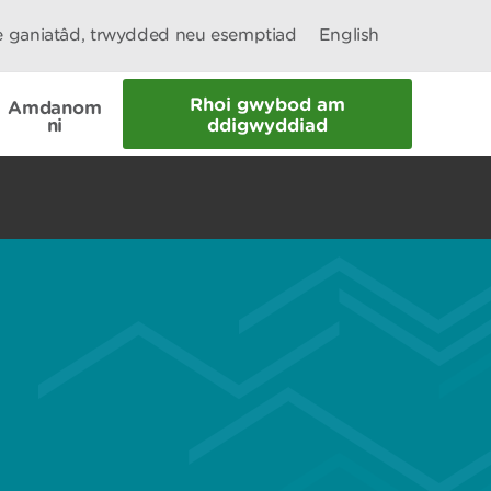
le ganiatâd, trwydded neu esemptiad
English
Rhoi gwybod am
Amdanom
ni
ddigwyddiad