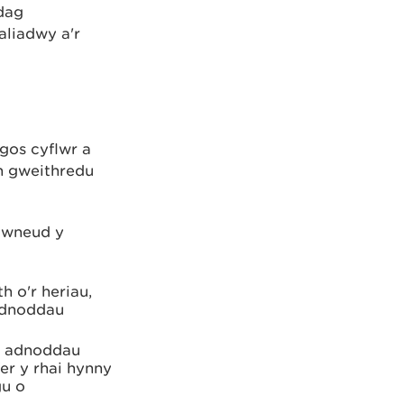
dag
aliadwy a'r
gos cyflwr a
n gweithredu
i wneud y
h o'r heriau,
 adnoddau
er adnoddau
er y rhai hynny
gu o