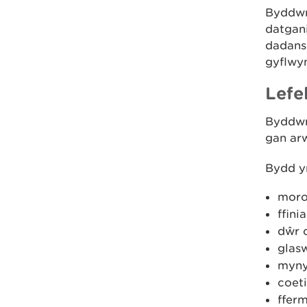
Byddwn
datgani
dadanso
gyflwy
Lefe
Byddwn
gan arw
Bydd y
moro
ffini
dŵr 
glasw
myny
coet
ffer