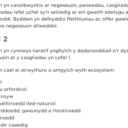
 yn canolbwyntio ar negeseuon, penawdau, casgliad
adau lefel uchel sy'n seiliedig ar ein gwaith adolygu 
ddi. Byddwn yn defnyddio ffeithluniau ac offer gwele
no negeseuon allweddol.
l 2
 yn cynnwys naratif ynghylch y dadansoddiad o'r dys
ain at y casgliadau yn Lefel 1.
n cael ei strwythuro o amgylch wyth ecosystem:
l
au arfordirol
croyw
elltiroedd lled-naturiol
ddoedd, gweunydd a rhostiroedd
iroedd
mdir caeedig