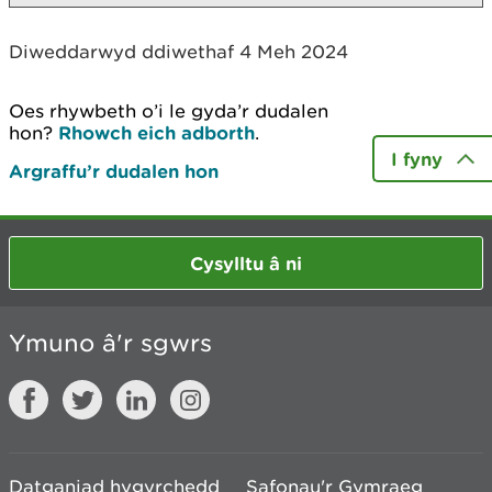
Diweddarwyd ddiwethaf 4 Meh 2024
Oes rhywbeth o’i le gyda’r dudalen
hon?
Rhowch eich adborth
.
I fyny
Argraffu’r dudalen hon
Cysylltu â ni
Ymuno â'r sgwrs
Datganiad hygyrchedd
Safonau'r Gymraeg