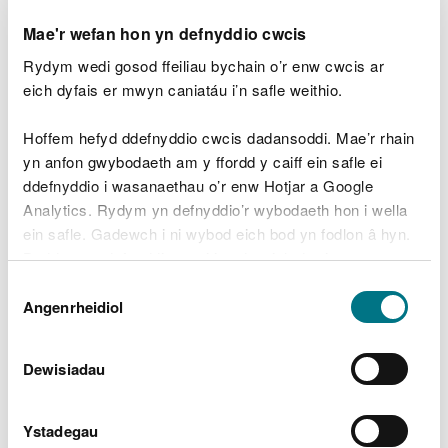
Mae'r wefan hon yn defnyddio cwcis
Gwybodaeth ar gael ar y
Rydym wedi gosod ffeiliau bychain o’r enw cwcis ar
map
eich dyfais er mwyn caniatáu i’n safle weithio.
Ar hyn o bryd mae'r map yn dangos data manwl yn
Hoffem hefyd ddefnyddio cwcis dadansoddi. Mae’r rhain
y themâu canlynol:
yn anfon gwybodaeth am y ffordd y caiff ein safle ei
ddefnyddio i wasanaethau o’r enw Hotjar a Google
Dŵr (dyfrhaenau, bregusrwydd dŵr daear ac ati)
Analytics. Rydym yn defnyddio’r wybodaeth hon i wella
ein safle. Gadewch i ni wybod eich bod yn fodlon â hyn.
Coedwigaeth (coetir hynafol, trwyddedau
Byddwn yn defnyddio cwci i gadw eich dewis.
cwympo coed ac ati)
Dewis
Gellir
darllen mwy am ein cwcis
cyn i chi ddewis.
Angenrheidiol
Caniatâd
Cynefinoedd a rhywogaethau
Safleoedd gwarchodedig a dynodiadau
Dewisiadau
mynediad tir
Gweler y map am bob lefel o wybodaeth sydd ar
Ystadegau