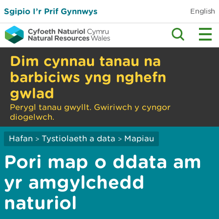
Sgipio I’r Prif Gynnwys
English
Dim cynnau tanau na
barbiciws yng nghefn
gwlad
Perygl tanau gwyllt. Gwiriwch y cyngor
diogelwch.
Hafan
Tystiolaeth a data
Mapiau
>
>
Pori map o ddata am
yr amgylchedd
naturiol