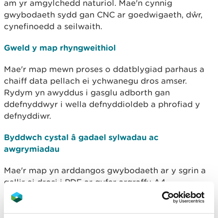
am yr amgylchedd naturiol. Mae'n cynnig
gwybodaeth sydd gan CNC ar goedwigaeth, dŵr,
cynefinoedd a seilwaith.
Gweld y map rhyngweithiol
Mae'r map mewn proses o ddatblygiad parhaus a
chaiff data pellach ei ychwanegu dros amser.
Rydym yn awyddus i gasglu adborth gan
ddefnyddwyr i wella defnyddioldeb a phrofiad y
defnyddiwr.
Byddwch cystal â gadael sylwadau ac
awgrymiadau
Mae'r map yn arddangos gwybodaeth ar y sgrin a
gellir ei drosi i PDF ar gyfer argraffu A4.
Mae'r setiau data llawn ar gael i'w lawrlwytho ar
MapDataCymru