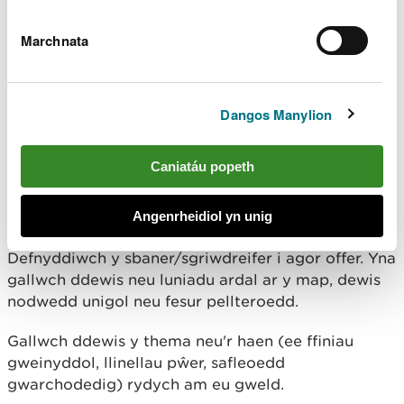
gael.
Marchnata
Ychwanegir mwy o wybodaeth wrth i'r map gael ei
ddatblygu ymhellach.
Darllenwch ragor am gyrchu a defnyddio ein data
Dangos Manylion
Defnyddio'r map
Caniatáu popeth
Chwiliwch y map am enw lle, cyfeiriad, neu
Angenrheidiol yn unig
gyfeirnod grid.
Defnyddiwch y sbaner/sgriwdreifer i agor offer. Yna
gallwch ddewis neu luniadu ardal ar y map, dewis
nodwedd unigol neu fesur pellteroedd.
Gallwch ddewis y thema neu'r haen (ee ffiniau
gweinyddol, llinellau pŵer, safleoedd
gwarchodedig) rydych am eu gweld.