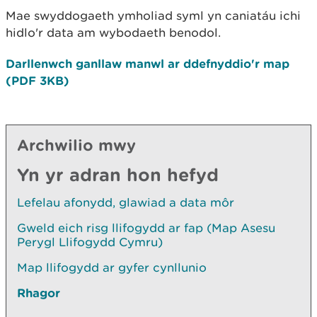
Mae swyddogaeth ymholiad syml yn caniatáu ichi
hidlo'r data am wybodaeth benodol.
Darllenwch ganllaw manwl ar ddefnyddio'r map
(PDF 3KB)
Archwilio mwy
Yn yr adran hon hefyd
Lefelau afonydd, glawiad a data môr
Gweld eich risg llifogydd ar fap (Map Asesu
Perygl Llifogydd Cymru)
Map llifogydd ar gyfer cynllunio
Rhagor