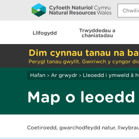
Search:
Trwyddedau a
Llifogydd
chaniatadau
Dim cynnau tanau na ba
Perygl tanau gwyllt. Gwiriwch y cyngor di
Hafan
Ar grwydr
Lleoedd i ymweld â 
>
>
Map o leoedd
Coetiroedd, gwarchodfeydd natur, llwybra