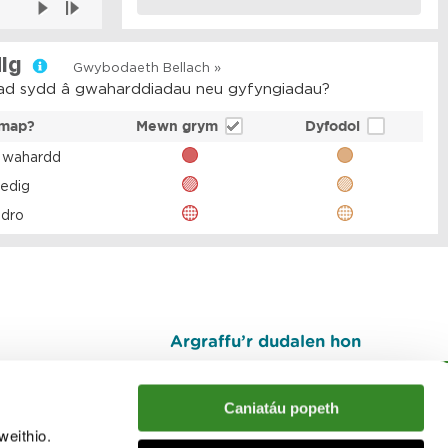
Argraffu’r dudalen hon
I fyny
Caniatáu popeth
weithio.