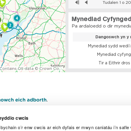
owch eich adborth
.
nyddio cwcis
bychain o’r enw cwcis ar eich dyfais er mwyn caniatáu i’n safle 