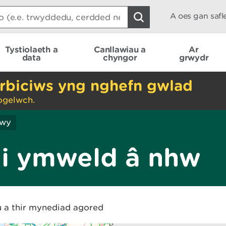
A oes gan saf
Tystiolaeth a
Canllawiau a
Ar
data
chyngor
grwydr
rbiciws yng nghefn gwlad
ogelwch.
hwy
 i ymweld â nhw
u a thir mynediad agored