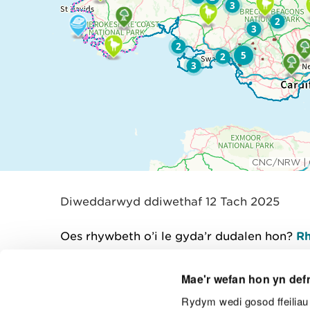
Diweddarwyd ddiwethaf 12 Tach 2025
Oes rhywbeth o’i le gyda’r dudalen hon?
Rh
Mae'r wefan hon yn def
Rydym wedi gosod ffeiliau 