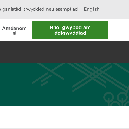
le ganiatâd, trwydded neu esemptiad
English
Rhoi gwybod am
Amdanom
ni
ddigwyddiad