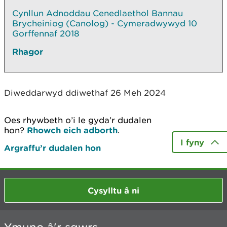
Cynllun Adnoddau Cenedlaethol Bannau
Brycheiniog (Canolog) - Cymeradwywyd 10
Gorffennaf 2018
Rhagor
Diweddarwyd ddiwethaf 26 Meh 2024
Oes rhywbeth o’i le gyda’r dudalen
hon?
Rhowch eich adborth
.
I fyny
Argraffu’r dudalen hon
Cysylltu â ni