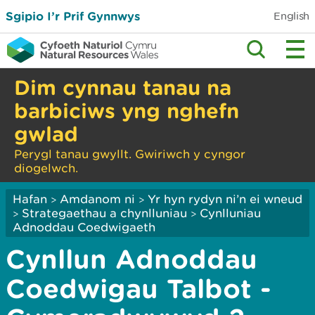
Sgipio I’r Prif Gynnwys
English
Dim cynnau tanau na
barbiciws yng nghefn
gwlad
Perygl tanau gwyllt. Gwiriwch y cyngor
diogelwch.
Hafan
Amdanom ni
Yr hyn rydyn ni’n ei wneud
>
>
Strategaethau a chynlluniau
Cynlluniau
>
>
Adnoddau Coedwigaeth
Cynllun Adnoddau
Coedwigau Talbot -