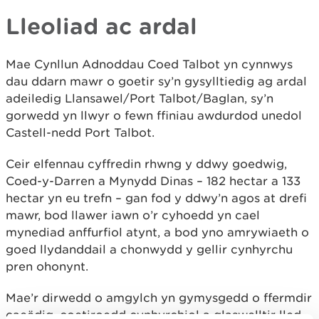
Lleoliad ac ardal
Mae Cynllun Adnoddau Coed Talbot yn cynnwys
dau ddarn mawr o goetir sy’n gysylltiedig ag ardal
adeiledig Llansawel/Port Talbot/Baglan, sy’n
gorwedd yn llwyr o fewn ffiniau awdurdod unedol
Castell-nedd Port Talbot.
Ceir elfennau cyffredin rhwng y ddwy goedwig,
Coed-y-Darren a Mynydd Dinas – 182 hectar a 133
hectar yn eu trefn – gan fod y ddwy’n agos at drefi
mawr, bod llawer iawn o’r cyhoedd yn cael
mynediad anffurfiol atynt, a bod yno amrywiaeth o
goed llydanddail a chonwydd y gellir cynhyrchu
pren ohonynt.
Mae’r dirwedd o amgylch yn gymysgedd o ffermdir
caeëdig, coetiroedd cynhyrchiol a glaswelltir lled-