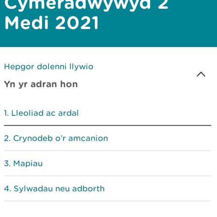
Cymeradwywyd 2
Medi 2021
Hepgor dolenni llywio
Yn yr adran hon
Lleoliad ac ardal
Crynodeb o’r amcanion
Mapiau
Sylwadau neu adborth