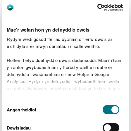
naturiol.
Crynodeb o’r amcanion
Mae'r wefan hon yn defnyddio cwcis
Cytunwyd ar yr amcanion rheoli canlynol er mwyn
Rydym wedi gosod ffeiliau bychain o’r enw cwcis ar
cynnal a gwella cydnerthedd ecosystemau, yn
eich dyfais er mwyn caniatáu i’n safle weithio.
ogystal â’r buddion y maent yn eu darparu:
Hoffem hefyd ddefnyddio cwcis dadansoddi. Mae’r rhain
Hybu amrywiaeth rhywogaethau yn y goedwig,
yn anfon gwybodaeth am y ffordd y caiff ein safle ei
gan ystyried cyflwr y safle yn awr ac yn y
dyfodol, gyda’r nod o hybu cadernid rhag plâu,
ddefnyddio i wasanaethau o’r enw Hotjar a Google
clefydau a newid yn yr hinsawdd a chreu
Analytics. Rydym yn defnyddio’r wybodaeth hon i wella
coedwig gydnerth ar gyfer cenedlaethau’r
ein safle. Gadewch i ni wybod eich bod yn fodlon â hyn.
dyfodol.
Byddwn yn defnyddio cwci i gadw eich dewis.
Rhoi blaenoriaeth i adfer Coetiroedd Hynafol yn
Dewis
Llansawel drwy gael gwared yn raddol â
Gellir
darllen mwy am ein cwcis
cyn i chi ddewis.
Angenrheidiol
chonwydd o’r ardaloedd hyn, gan ddefnyddio
Caniatâd
Systemau Coedwrol Effaith Isel lle bo hynny’n
ymarferol.
Dewisiadau
Gwella amrywiaeth strwythurol y coetir drwy