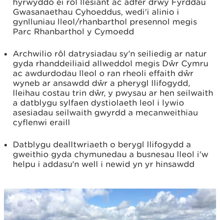
hyrwyddo ei rôl llesiant ac adfer drwy Fyrddau
Gwasanaethau Cyhoeddus, wedi'i alinio i
gynlluniau lleol/rhanbarthol presennol megis
Parc Rhanbarthol y Cymoedd
Archwilio rôl datrysiadau sy'n seiliedig ar natur
gyda rhanddeiliaid allweddol megis Dŵr Cymru
ac awdurdodau lleol o ran rheoli effaith dŵr
wyneb ar ansawdd dŵr a pherygl llifogydd,
lleihau costau trin dŵr, y pwysau ar hen seilwaith
a datblygu sylfaen dystiolaeth leol i lywio
asesiadau seilwaith gwyrdd a mecanweithiau
cyflenwi eraill
Datblygu dealltwriaeth o berygl llifogydd a
gweithio gyda chymunedau a busnesau lleol i'w
helpu i addasu'n well i newid yn yr hinsawdd