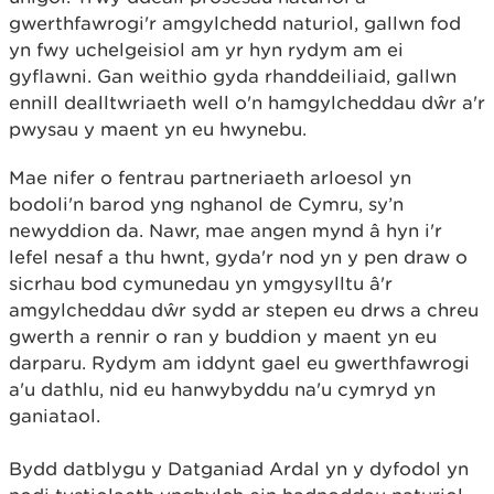
gwerthfawrogi'r amgylchedd naturiol, gallwn fod
yn fwy uchelgeisiol am yr hyn rydym am ei
gyflawni. Gan weithio gyda rhanddeiliaid, gallwn
ennill dealltwriaeth well o'n hamgylcheddau dŵr a'r
pwysau y maent yn eu hwynebu.
Mae nifer o fentrau partneriaeth arloesol yn
bodoli'n barod yng nghanol de Cymru, sy’n
newyddion da. Nawr, mae angen mynd â hyn i'r
lefel nesaf a thu hwnt, gyda'r nod yn y pen draw o
sicrhau bod cymunedau yn ymgysylltu â'r
amgylcheddau dŵr sydd ar stepen eu drws a chreu
gwerth a rennir o ran y buddion y maent yn eu
darparu. Rydym am iddynt gael eu gwerthfawrogi
a'u dathlu, nid eu hanwybyddu na'u cymryd yn
ganiataol.
Bydd datblygu y Datganiad Ardal yn y dyfodol yn