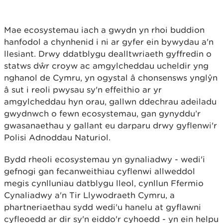
Mae ecosystemau iach a gwydn yn rhoi buddion
hanfodol a chynhenid i ni ar gyfer ein bywydau a'n
llesiant. Drwy ddatblygu dealltwriaeth gyffredin o
statws dŵr croyw ac amgylcheddau ucheldir yng
nghanol de Cymru, yn ogystal â chonsensws ynglŷn
â sut i reoli pwysau sy'n effeithio ar yr
amgylcheddau hyn orau, gallwn ddechrau adeiladu
gwydnwch o fewn ecosystemau, gan gynyddu’r
gwasanaethau y gallant eu darparu drwy gyflenwi'r
Polisi Adnoddau Naturiol.
Bydd rheoli ecosystemau yn gynaliadwy - wedi'i
gefnogi gan fecanweithiau cyflenwi allweddol
megis cynlluniau datblygu lleol, cynllun Ffermio
Cynaliadwy a'n Tir Llywodraeth Cymru, a
phartneriaethau sydd wedi'u hanelu at gyflawni
cyfleoedd ar dir sy'n eiddo'r cyhoedd - yn ein helpu