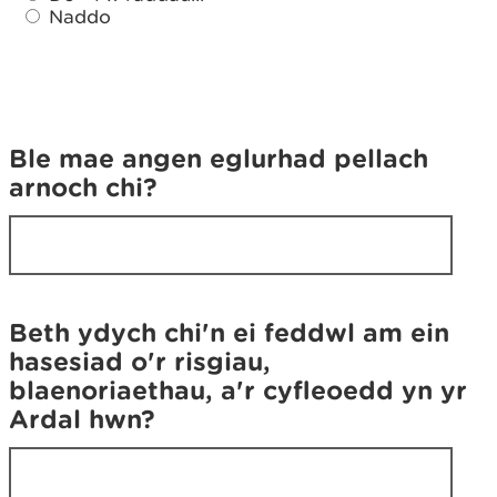
d
Naddo
a
a
e
e
t
t
h
h
o
o
c
Ble mae angen eglurhad pellach
c
h
arnoch chi?
h
o
o
h
h
y
y
d
d
i
i
'
Beth ydych chi'n ei feddwl am ein
'
r
hasesiad o'r risgiau,
r
h
blaenoriaethau, a'r cyfleoedd yn yr
h
y
Ardal hwn?
y
n
n
y
y
r