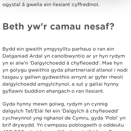
ogystal â gwella ein llesiant cyffredinol.
Beth yw'r camau nesaf?
Bydd ein gwaith ymgysylltu parhaus o ran ein
Datganiad Ardal yn canolbwyntio ar yr hyn rydym
yn ei alw'n ‘Dalgylchoedd â chyfleoedd’. Mae hyn
yn golygu gweithio gyda phartneriaid allanol i nodi
tasgau y gallwn gydweithio arnynt ar gyfer rheoli
dalgylchoedd amgylchynol, a sut y gallai hynny
gyflawni buddion ehangach o ran llesiant.
Gyda hynny mewn golwg, rydym yn cynnig
dalgylch Taf/Elái fel ein ‘Dalgylch â chyfleoedd’
cychwynnol yng nghanol de Cymru, gyda ‘Pobl’ yn
brif drywydd. Yn cwmpasu poblogaeth o oddeutu