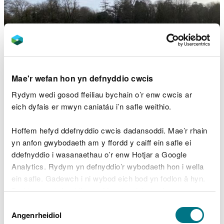
Mae'r wefan hon yn defnyddio cwcis
Rydym wedi gosod ffeiliau bychain o’r enw cwcis ar
eich dyfais er mwyn caniatáu i’n safle weithio.
Hoffem hefyd ddefnyddio cwcis dadansoddi. Mae’r rhain
yn anfon gwybodaeth am y ffordd y caiff ein safle ei
ddefnyddio i wasanaethau o’r enw Hotjar a Google
Analytics. Rydym yn defnyddio’r wybodaeth hon i wella
Gyda phwy rydym wedi
ein safle. Gadewch i ni wybod eich bod yn fodlon â hyn.
gweithio hyd yn hyn?
Byddwn yn defnyddio cwci i gadw eich dewis.
Dewis
Gellir
darllen mwy am ein cwcis
cyn i chi ddewis.
Angenrheidiol
Caniatâd