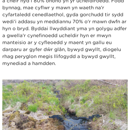
a cheir hyd i 80% ohono yn yr ucheldiroedd. Fodd
bynnag, mae cyflwr y mawn yn waeth na'r
cyfartaledd cenedlaethol, gyda gorchudd tir sydd
wedi'i addasu yn meddiannu 70% o'r mawn dwfn ar
hyn o bryd. Byddai llwyddiant yma yn golygu adfer
a gwella'r cynefinoedd ucheldir hyn er mwyn
manteisio ar y cyfleoedd y maent yn gallu eu
darparu ar gyfer dŵr glân, bywyd gwyllt, diogelu
rhag peryglon megis llifogydd a bywyd gwyllt,
mynediad a hamdden.