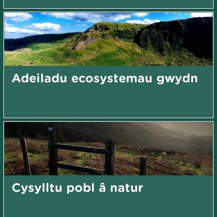
Adeiladu ecosystemau gwydn
Cysylltu pobl â natur