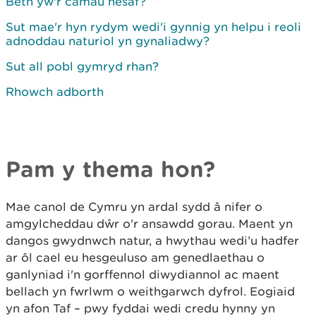
Beth yw'r camau nesaf?
Sut mae'r hyn rydym wedi'i gynnig yn helpu i reoli
adnoddau naturiol yn gynaliadwy?
Sut all pobl gymryd rhan?
Rhowch adborth
Pam y thema hon?
Mae canol de Cymru yn ardal sydd â nifer o
amgylcheddau dŵr o'r ansawdd gorau. Maent yn
dangos gwydnwch natur, a hwythau wedi’u hadfer
ar ôl cael eu hesgeuluso am genedlaethau o
ganlyniad i'n gorffennol diwydiannol ac maent
bellach yn fwrlwm o weithgarwch dyfrol. Eogiaid
yn afon Taf – pwy fyddai wedi credu hynny yn