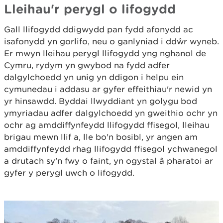
Lleihau'r perygl o lifogydd
Gall llifogydd ddigwydd pan fydd afonydd ac
isafonydd yn gorlifo, neu o ganlyniad i ddŵr wyneb.
Er mwyn lleihau perygl llifogydd yng nghanol de
Cymru, rydym yn gwybod na fydd adfer
dalgylchoedd yn unig yn ddigon i helpu ein
cymunedau i addasu ar gyfer effeithiau'r newid yn
yr hinsawdd. Byddai llwyddiant yn golygu bod
ymyriadau adfer dalgylchoedd yn gweithio ochr yn
ochr ag amddiffynfeydd llifogydd ffisegol, lleihau
brigau mewn llif a, lle bo'n bosibl, yr angen am
amddiffynfeydd rhag llifogydd ffisegol ychwanegol
a drutach sy’n fwy o faint, yn ogystal â pharatoi ar
gyfer y perygl uwch o lifogydd.