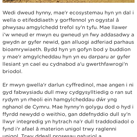
Wedi dweud hynny, mae'r ecosystemau hyn yn dal i
wella o etifeddiaeth y gorffennol yn ogystal â
phwysau amgylchedd trefol sy'n tyfu. Mae llawer
i'w wneud er mwyn eu gwneud yn fwy addasadwy a
gwydn ar gyfer newid, gan alluogi adferiad parhaus
bioamrywiaeth. Bydd hyn yn gofyn bod y buddion
y mae'r amgylcheddau hyn yn eu darparu ar gyfer
llesiant yn cael eu cydnabod a'u gwerthfawrogi'n
briodol.
Er mwyn gwella'r darlun cyffredinol, mae angen i ni
gyd fabwysiadu dull mwy cydgysylltiedig o ran sut
rydym yn rheoli ein hamgylcheddau dŵr yng
nghanol de Cymru. Mae hynny'n golygu dod o hyd i
ffyrdd newydd o weithio, gan ddefnyddio dull sy'n
llwyr integredig yn hytrach na'r dull traddodiadol o
fynd i'r afael â materion unigol trwy raglenni
unigol. Trwy ddeall prosesau naturiol a