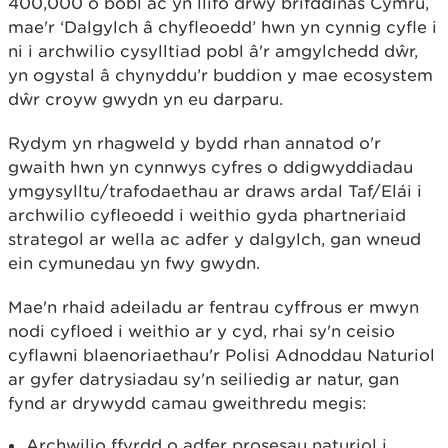
400,000 o bobl ac yn llifo drwy brifddinas Cymru,
mae'r ‘Dalgylch â chyfleoedd’ hwn yn cynnig cyfle i
ni i archwilio cysylltiad pobl â'r amgylchedd dŵr,
yn ogystal â chynyddu’r buddion y mae ecosystem
dŵr croyw gwydn yn eu darparu.
Rydym yn rhagweld y bydd rhan annatod o'r
gwaith hwn yn cynnwys cyfres o ddigwyddiadau
ymgysylltu/trafodaethau ar draws ardal Taf/Elái i
archwilio cyfleoedd i weithio gyda phartneriaid
strategol ar wella ac adfer y dalgylch, gan wneud
ein cymunedau yn fwy gwydn.
Mae'n rhaid adeiladu ar fentrau cyffrous er mwyn
nodi cyfloed i weithio ar y cyd, rhai sy'n ceisio
cyflawni blaenoriaethau'r Polisi Adnoddau Naturiol
ar gyfer datrysiadau sy'n seiliedig ar natur, gan
fynd ar drywydd camau gweithredu megis:
Archwilio ffyrdd o adfer prosesau naturiol i