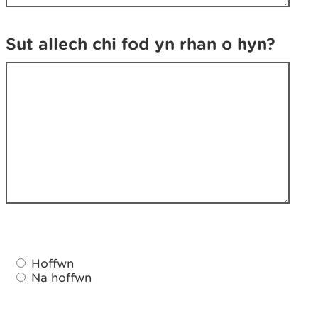
n
o
o
?
?
Sut allech chi fod yn rhan o hyn?
H
H
o
Hoffwn
o
f
Na hoffwn
f
f
f
e