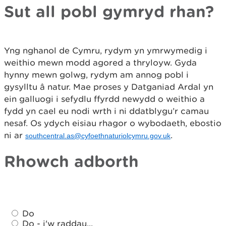
Sut all pobl gymryd rhan?
Yng nghanol de Cymru, rydym yn ymrwymedig i
weithio mewn modd agored a thryloyw. Gyda
hynny mewn golwg, rydym am annog pobl i
gysylltu â natur. Mae proses y Datganiad Ardal yn
ein galluogi i sefydlu ffyrdd newydd o weithio a
fydd yn cael eu nodi wrth i ni ddatblygu’r camau
nesaf. Os ydych eisiau rhagor o wybodaeth, ebostio
ni ar
.
southcentral.as@cyfoethnaturiolcymru.gov.uk
Rhowch adborth
A
A
d
Do
d
d
Do - i'w raddau...