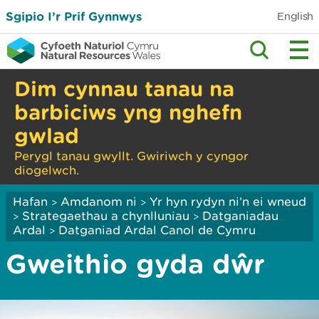
Sgipio I’r Prif Gynnwys
English
Dim cynnau tanau na
barbiciws yng nghefn
gwlad
Perygl tanau gwyllt. Gwiriwch y cyngor
diogelwch.
Hafan
Amdanom ni
Yr hyn rydyn ni’n ei wneud
>
>
Strategaethau a chynlluniau
Datganiadau
>
>
Ardal
Datganiad Ardal Canol de Cymru
>
Gweithio gyda dŵr