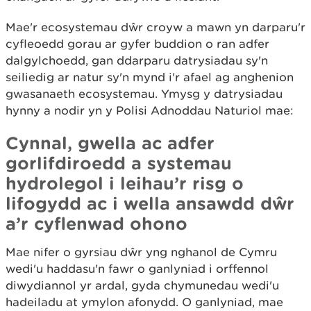
Mae'r ecosystemau dŵr croyw a mawn yn darparu'r
cyfleoedd gorau ar gyfer buddion o ran adfer
dalgylchoedd, gan ddarparu datrysiadau sy'n
seiliedig ar natur sy'n mynd i'r afael ag anghenion
gwasanaeth ecosystemau. Ymysg y datrysiadau
hynny a nodir yn y Polisi Adnoddau Naturiol mae:
Cynnal, gwella ac adfer
gorlifdiroedd a systemau
hydrolegol i leihau’r risg o
lifogydd ac i wella ansawdd dŵr
a’r cyflenwad ohono
Mae nifer o gyrsiau dŵr yng nghanol de Cymru
wedi'u haddasu'n fawr o ganlyniad i orffennol
diwydiannol yr ardal, gyda chymunedau wedi'u
hadeiladu at ymylon afonydd. O ganlyniad, mae