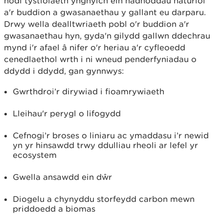
nodi tystiolaeth ynghylch ein hadnoddau naturiol
a'r buddion a gwasanaethau y gallant eu darparu.
Drwy wella dealltwriaeth pobl o'r buddion a'r
gwasanaethau hyn, gyda'n gilydd gallwn ddechrau
mynd i'r afael â nifer o'r heriau a'r cyfleoedd
cenedlaethol wrth i ni wneud penderfyniadau o
ddydd i ddydd, gan gynnwys:
Gwrthdroi’r dirywiad i fioamrywiaeth
Lleihau'r perygl o lifogydd
Cefnogi’r broses o liniaru ac ymaddasu i’r newid
yn yr hinsawdd trwy ddulliau rheoli ar lefel yr
ecosystem
Gwella ansawdd ein dŵr
Diogelu a chynyddu storfeydd carbon mewn
priddoedd a biomas