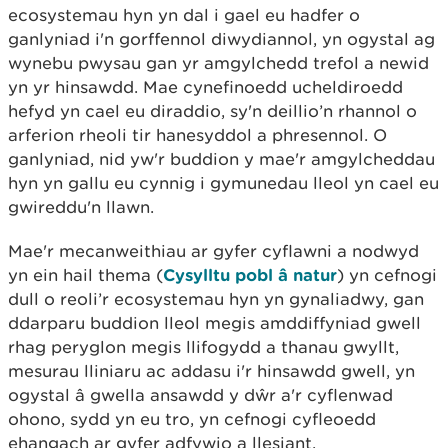
ecosystemau hyn yn dal i gael eu hadfer o
ganlyniad i'n gorffennol diwydiannol, yn ogystal ag
wynebu pwysau gan yr amgylchedd trefol a newid
yn yr hinsawdd. Mae cynefinoedd ucheldiroedd
hefyd yn cael eu diraddio, sy'n deillio’n rhannol o
arferion rheoli tir hanesyddol a phresennol. O
ganlyniad, nid yw'r buddion y mae'r amgylcheddau
hyn yn gallu eu cynnig i gymunedau lleol yn cael eu
gwireddu'n llawn.
Mae'r mecanweithiau ar gyfer cyflawni a nodwyd
yn ein hail thema (
Cysylltu pobl â natur
) yn cefnogi
dull o reoli’r ecosystemau hyn yn gynaliadwy, gan
ddarparu buddion lleol megis amddiffyniad gwell
rhag peryglon megis llifogydd a thanau gwyllt,
mesurau lliniaru ac addasu i'r hinsawdd gwell, yn
ogystal â gwella ansawdd y dŵr a'r cyflenwad
ohono, sydd yn eu tro, yn cefnogi cyfleoedd
ehangach ar gyfer adfywio a llesiant.