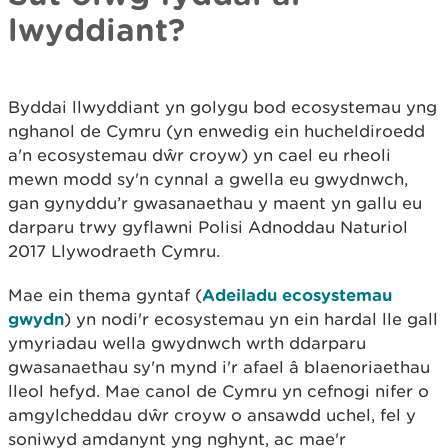
lwyddiant?
Byddai llwyddiant yn golygu bod ecosystemau yng
nghanol de Cymru (yn enwedig ein hucheldiroedd
a'n ecosystemau dŵr croyw) yn cael eu rheoli
mewn modd sy'n cynnal a gwella eu gwydnwch,
gan gynyddu’r gwasanaethau y maent yn gallu eu
darparu trwy gyflawni Polisi Adnoddau Naturiol
2017 Llywodraeth Cymru.
Mae ein thema gyntaf (
Adeiladu ecosystemau
gwydn
) yn nodi'r ecosystemau yn ein hardal lle gall
ymyriadau wella gwydnwch wrth ddarparu
gwasanaethau sy'n mynd i'r afael â blaenoriaethau
lleol hefyd. Mae canol de Cymru yn cefnogi nifer o
amgylcheddau dŵr croyw o ansawdd uchel, fel y
soniwyd amdanynt yng nghynt, ac mae'r