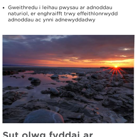
Gweithredu i leihau pwysau ar adnoddau
naturiol, er enghraifft trwy effeithlonrwydd
adnoddau ac ynni adnewyddadwy
Sut olwg fyddai ar