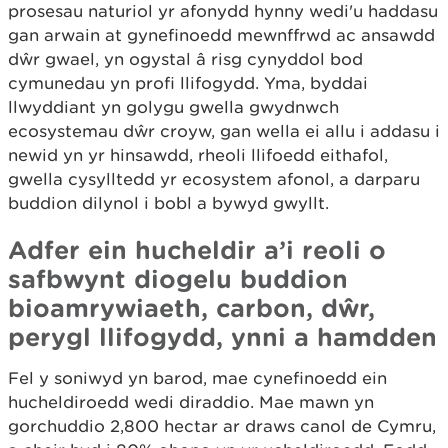
prosesau naturiol yr afonydd hynny wedi'u haddasu
gan arwain at gynefinoedd mewnffrwd ac ansawdd
dŵr gwael, yn ogystal â risg cynyddol bod
cymunedau yn profi llifogydd. Yma, byddai
llwyddiant yn golygu gwella gwydnwch
ecosystemau dŵr croyw, gan wella ei allu i addasu i
newid yn yr hinsawdd, rheoli llifoedd eithafol,
gwella cysylltedd yr ecosystem afonol, a darparu
buddion dilynol i bobl a bywyd gwyllt.
Adfer ein hucheldir a’i reoli o
safbwynt diogelu buddion
bioamrywiaeth, carbon, dŵr,
perygl llifogydd, ynni a hamdden
Fel y soniwyd yn barod, mae cynefinoedd ein
hucheldiroedd wedi diraddio. Mae mawn yn
gorchuddio 2,800 hectar ar draws canol de Cymru,