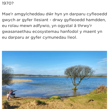
1970?
Mae'r amgylcheddau dŵr hyn yn darparu cyfleoedd
gwych ar gyfer llesiant - drwy gyfleoedd hamdden,
eu rolau mewn adfywio, yn ogystal â thrwy'r
gwasanaethau ecosystemau hanfodol y maent yn
eu darparu ar gyfer cymunedau lleol.