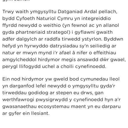
Trwy waith ymgysylltu Datganiad Ardal pellach,
bydd Cyfoeth Naturiol Cymru yn integreiddio
ffyrdd newydd o weithio (yn fewnol ac yn allanol
gyda phartneriaid strategol) i gyflawni gwaith
adfer dalgylch ar raddfa tirwedd ystyrlon. Byddwn
hefyd yn hyrwyddo datrysiadau sy'n seiliedig ar
natur er mwyn mynd i'r afael â nifer o effeithiau
amgylcheddol hirdymor megis ansawdd dŵr gwael,
perygl llifogydd uchel a cholli cynefinoedd.
Ein nod hirdymor yw gweld bod cymunedau lleol
yn darganfod lefel newydd o ymgysylltu gyda'r
tirweddau godidog ar stepen eu drws, gan
werthfawrogi pwysigrwydd y cynefinoedd hyn a'r
gwasanaethau ecosystemau maent yn eu darparu
ar gyfer ein llesiant.