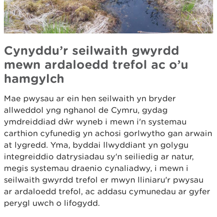
Cynyddu’r seilwaith gwyrdd
mewn ardaloedd trefol ac o’u
hamgylch
Mae pwysau ar ein hen seilwaith yn bryder
allweddol yng nghanol de Cymru, gydag
ymdreiddiad dŵr wyneb i mewn i'n systemau
carthion cyfunedig yn achosi gorlwytho gan arwain
at lygredd. Yma, byddai llwyddiant yn golygu
integreiddio datrysiadau sy'n seiliedig ar natur,
megis systemau draenio cynaliadwy, i mewn i
seilwaith gwyrdd trefol er mwyn lliniaru'r pwysau
ar ardaloedd trefol, ac addasu cymunedau ar gyfer
perygl uwch o lifogydd.