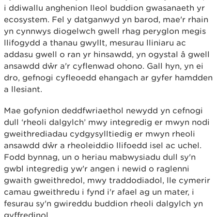
i ddiwallu anghenion lleol buddion gwasanaeth yr
ecosystem. Fel y datganwyd yn barod, mae'r rhain
yn cynnwys diogelwch gwell rhag peryglon megis
llifogydd a thanau gwyllt, mesurau lliniaru ac
addasu gwell o ran yr hinsawdd, yn ogystal â gwell
ansawdd dŵr a'r cyflenwad ohono. Gall hyn, yn ei
dro, gefnogi cyfleoedd ehangach ar gyfer hamdden
a llesiant.
Mae gofynion deddfwriaethol newydd yn cefnogi
dull ‘rheoli dalgylch’ mwy integredig er mwyn nodi
gweithrediadau cydgysylltiedig er mwyn rheoli
ansawdd dŵr a rheoleiddio llifoedd isel ac uchel.
Fodd bynnag, un o heriau mabwysiadu dull sy'n
gwbl integredig yw'r angen i newid o raglenni
gwaith gweithredol, mwy traddodiadol, lle cymerir
camau gweithredu i fynd i'r afael ag un mater, i
fesurau sy'n gwireddu buddion rheoli dalgylch yn
gyffredinol.