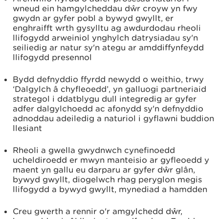
wneud ein hamgylcheddau dŵr croyw yn fwy
gwydn ar gyfer pobl a bywyd gwyllt, er
enghraifft wrth gysylltu ag awdurdodau rheoli
llifogydd arweiniol ynghylch datrysiadau sy'n
seiliedig ar natur sy'n ategu ar amddiffynfeydd
llifogydd presennol
Bydd defnyddio ffyrdd newydd o weithio, trwy
‘Dalgylch â chyfleoedd’, yn galluogi partneriaid
strategol i ddatblygu dull integredig ar gyfer
adfer dalgylchoedd ac afonydd sy'n defnyddio
adnoddau adeiledig a naturiol i gyflawni buddion
llesiant
Rheoli a gwella gwydnwch cynefinoedd
ucheldiroedd er mwyn manteisio ar gyfleoedd y
maent yn gallu eu darparu ar gyfer dŵr glân,
bywyd gwyllt, diogelwch rhag peryglon megis
llifogydd a bywyd gwyllt, mynediad a hamdden
Creu gwerth a rennir o'r amgylchedd dŵr,