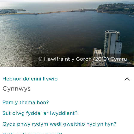
© Hawlfraint y Goron (2019) Cymru
Hepgor dolenni llywio
Cynnwys
Pam y thema hon?
Sut olwg fyddai ar lwyddiant?
Gyda phwy rydym wedi gweithio hyd yn hyn?