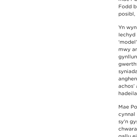
Fodd b
posibl,
Yn wyn
Iechyd
‘model
mwy anh
gynllun
gwerth
syniada
angheni
achos’
hadeila
Mae Po
cynnal 
sy'n gy
chwarae
gallu e