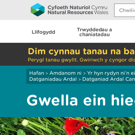
Search:
Trwyddedau a
Llifogydd
chaniatadau
Dim cynnau tanau na ba
Perygl tanau gwyllt. Gwiriwch y cyngor di
Hafan
Amdanom ni
Yr hyn rydyn ni’n 
>
>
Datganiadau Ardal
Datganiad Ardal Ca
>
Gwella ein hi