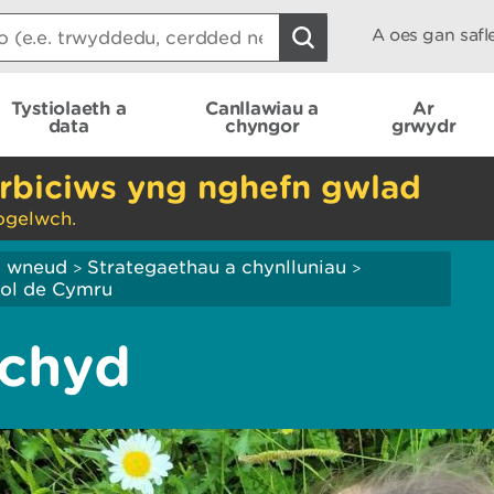
A oes gan saf
Tystiolaeth a
Canllawiau a
Ar
data
chyngor
grwydr
rbiciws yng nghefn gwlad
ogelwch.
ei wneud
Strategaethau a chynlluniau
>
>
nol de Cymru
echyd