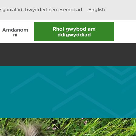
le ganiatâd, trwydded neu esemptiad
English
Rhoi gwybod am
Amdanom
ni
ddigwyddiad