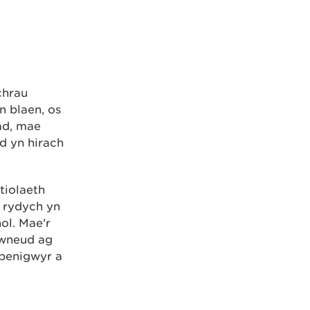
chrau
 blaen, os
lad, mae
d yn hirach
tiolaeth
 rydych yn
nol. Mae'r
mwneud ag
rbenigwyr a