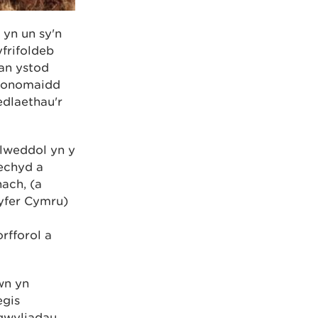
yn un sy'n
frifoldeb
gan ystod
economaidd
edlaethau'r
lweddol yn y
echyd a
ach, (a
yfer Cymru)
rfforol a
wn yn
egis
sgwyliadau