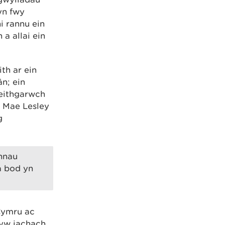
yn fwy
i rannu ein
a allai ein
th ar ein
n; ein
weithgarwch
. Mae Lesley
g
annau
a bod yn
Cymru ac
fyw iachach.