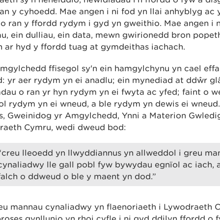
n y cyhoedd. Mae angen i ni fod yn llai anhyblyg ac 
o ran y ffordd rydym i gyd yn gweithio. Mae angen i n
u, ein dulliau, ein data, mewn gwirionedd bron popeth 
 ar hyd y ffordd tuag at gymdeithas iachach.
mgylchedd ffisegol sy'n ein hamgylchynu yn cael effai
: yr aer rydym yn ei anadlu; ein mynediad at ddŵr glâ
dau o ran yr hyn rydym yn ei fwyta ac yfed; faint o 
ol rydym yn ei wneud, a ble rydym yn dewis ei wneud
hs, Gweinidog yr Amgylchedd, Ynni a Materion Gwledi
raeth Cymru, wedi dweud bod:
“creu lleoedd yn llwyddiannus yn allweddol i greu m
cynaliadwy lle gall pobl fyw bywydau egnïol ac iach, 
falch o ddweud o ble y maent yn dod.”
eu mannau cynaliadwy yn flaenoriaeth i Lywodraeth 
roses gynllunio yn rhoi cyfle i ni gyd ddilyn ffordd o 