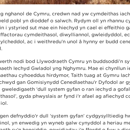
g nghanol de Cymru, credwn nad yw cymdeithas iach 
weld pobl yn dioddef o salwch. Rydym oll yn rhannu cy
in i ystyried sut mae ein hiechyd yn cael ei effeithio 
 ffactorau cymdeithasol, diwylliannol, gwleidyddol, 
lcheddol, ac i weithredu'n unol â hynny er budd cen
.
werth nodi bod Llywodraeth Cymru yn buddsoddi'n sy
aeth Iechyd Gwladol yng Nghymru. Mae ei chynllun i
aethau cyhoeddus hirdymor, Taith tuag at Gymru Iach
chwyd gan Gomisiynydd Cenedlaethau'r Dyfodol ar g
 gweledigaeth ‘dull system gyfan o ran iechyd a gofal
hasol’, gyda phwyslais ar fynd i'r afael ag afiechyd co
iol.
en defnyddio'r dull ‘system gyfan’ cydgysylltiedig h
dinol, yn enwedig yn wyneb galw cynyddol a heriau m
eth sy’n heneiddio, newidiadau i'n ffordd o fyw a di