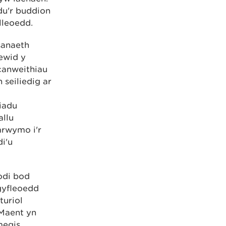
du'r buddion
lleoedd.
sanaeth
ewid y
canweithiau
seiliedig ar
iadu
allu
mrwymo i'r
i'u
odi bod
 gyfleoedd
turiol
 Maent yn
megis