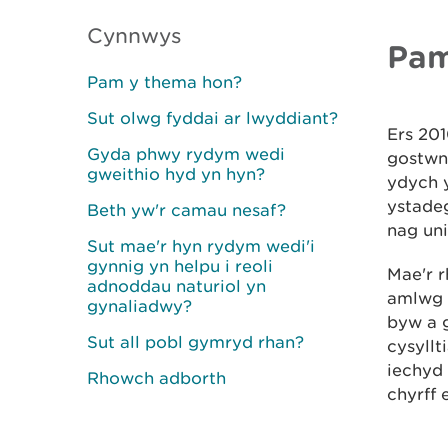
Cynnwys
Pam
Pam y thema hon?
Sut olwg fyddai ar lwyddiant?
Ers 20
Gyda phwy rydym wedi
gostwn
gweithio hyd yn hyn?
ydych y
ystade
Beth yw'r camau nesaf?
nag uni
Sut mae'r hyn rydym wedi'i
gynnig yn helpu i reoli
Mae'r r
adnoddau naturiol yn
amlwg 
gynaliadwy?
byw a g
Sut all pobl gymryd rhan?
cysyll
iechyd
Rhowch adborth
chyrff