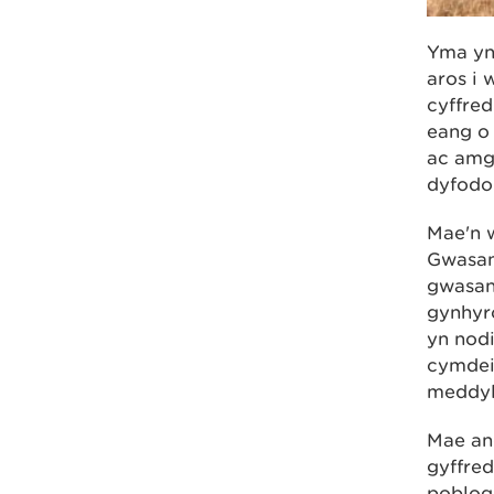
Yma yn
aros i 
cyffred
eang o
ac amgy
dyfodol
Mae'n 
Gwasan
gwasan
gynhyr
yn nodi
cymdeit
meddyl
Mae ang
gyffre
pobloga