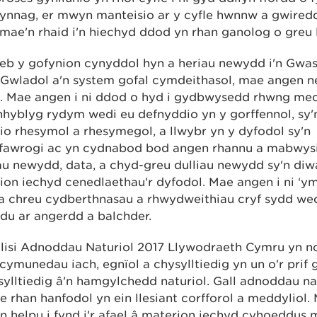
ynnag, er mwyn manteisio ar y cyfle hwnnw a gwired
 mae'n rhaid i'n hiechyd ddod yn rhan ganolog o greu 
eb y gofynion cynyddol hyn a heriau newydd i'n Gwa
 Gwladol a'n system gofal cymdeithasol, mae angen n
’. Mae angen i ni ddod o hyd i gydbwysedd rhwng me
yblyg rydym wedi eu defnyddio yn y gorffennol, sy'n 
io rhesymol a rhesymegol, a llwybr yn y dyfodol sy'n
fawrogi ac yn cydnabod bod angen rhannu a mabwys
u newydd, data, a chyd-greu dulliau newydd sy'n diw
on iechyd cenedlaethau'r dyfodol. Mae angen i ni ‘y
 a chreu cydberthnasau a rhwydweithiau cryf sydd wed
du ar angerdd a balchder.
lisi Adnoddau Naturiol 2017 Llywodraeth Cymru yn n
cymunedau iach, egnïol a chysylltiedig yn un o'r prif
sylltiedig â'n hamgylchedd naturiol. Gall adnoddau na
 rhan hanfodol yn ein llesiant corfforol a meddyliol.
in helpu i fynd i'r afael â materion iechyd cyhoeddus 