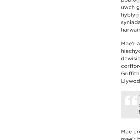
uwch ga
hyblyg 
syniada
harwain
Mae'r a
hiechyd
dewisia
corffor
Griffit
Llywod
Mae cr
mae’r b