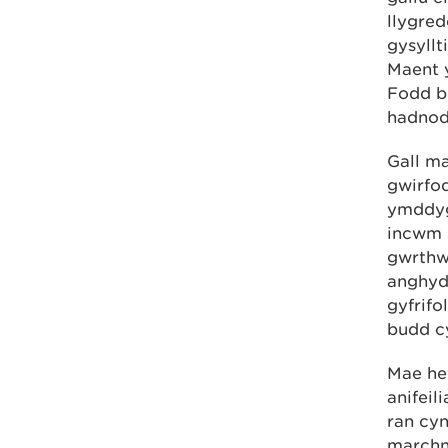
llygred
gysyll
Maent y
Fodd b
hadnodd
Gall m
gwirfod
ymddyg
incwm 
gwrthw
anghyd
gyfrifo
budd c
Mae he
anifeil
ran cy
marchn