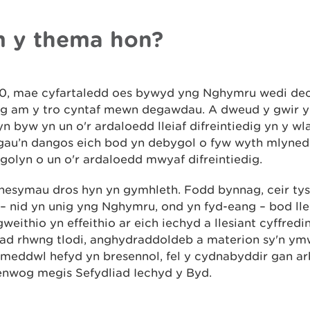
 y thema hon?
10, mae cyfartaledd oes bywyd yng Nghymru wedi de
g am y tro cyntaf mewn degawdau. A dweud y gwir yn
n byw yn un o'r ardaloedd lleiaf difreintiedig yn y w
gau’n dangos eich bod yn debygol o fyw wyth mlyned
golyn o un o'r ardaloedd mwyaf difreintiedig.
hesymau dros hyn yn gymhleth. Fodd bynnag, ceir tys
– nid yn unig yng Nghymru, ond yn fyd-eang – bod lle
weithio yn effeithio ar eich iechyd a llesiant cyffredi
tiad rhwng tlodi, anghydraddoldeb a materion sy'n y
 meddwl hefyd yn bresennol, fel y cydnabyddir gan a
 enwog megis Sefydliad Iechyd y Byd.