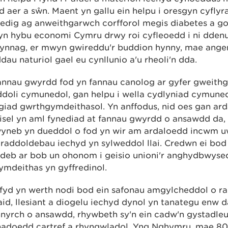
d aer a sŵn. Maent yn gallu ein helpu i oresgyn cyflyr
tiedig ag anweithgarwch corfforol megis diabetes a g
n hybu economi Cymru drwy roi cyfleoedd i ni ddenu 
ynnag, er mwyn gwireddu'r buddion hynny, mae ange
au naturiol gael eu cynllunio a'u rheoli'n dda.
annau gwyrdd fod yn fannau canolog ar gyfer gweith
doli cymunedol, gan helpu i wella cydlyniad cymuned
iad gwrthgymdeithasol. Yn anffodus, nid oes gan ar
isel yn aml fynediad at fannau gwyrdd o ansawdd da, 
yneb yn dueddol o fod yn wir am ardaloedd incwm u
raddoldebau iechyd yn sylweddol llai. Credwn ei bod
ldeb ar bob un ohonom i geisio unioni'r anghydbwyse
ymdeithas yn gyffredinol.
fyd yn werth nodi bod ein safonau amgylcheddol o ra
iaid, llesiant a diogelu iechyd dynol yn tanategu enw
nnyrch o ansawdd, rhywbeth sy'n ein cadw'n gystadle
adoedd cartref a rhyngwladol. Yng Nghymru, mae 80%