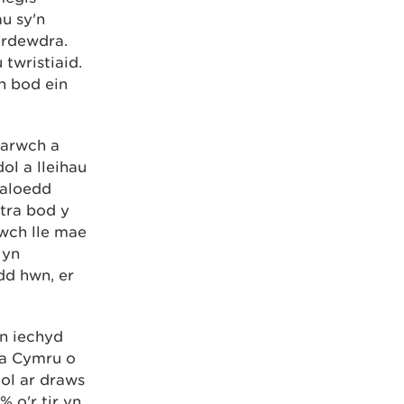
au sy'n
ordewdra.
twristiaid.
n bod ein
garwch a
ol a lleihau
daloedd
tra bod y
wch lle mae
 yn
dd hwn, er
n iechyd
 da Cymru o
uol ar draws
 o'r tir yn