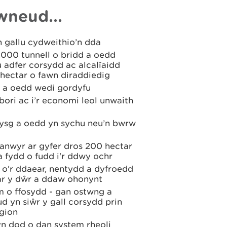
wneud...
 gallu cydweithio’n dda
,000 tunnell o bridd a oedd
u adfer corsydd ac alcalïaidd
hectar o fawn diraddiedig
en a oedd wedi gordyfu
bori ac i’r economi leol unwaith
rysg a oedd yn sychu neu’n bwrw
nwyr ar gyfer dros 200 hectar
 a fydd o fudd i'r ddwy ochr
 o'r ddaear, nentydd a dyfroedd
ar y
d
ŵr
a ddaw ohonynt
m o ffosydd - gan ostwng a
ud yn siŵr y gall corsydd prin
ogion
yn dod o dan system rheoli