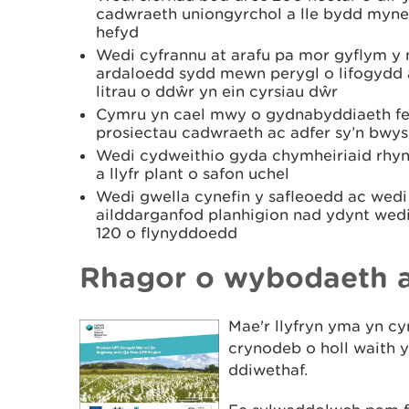
cadwraeth uniongyrchol a lle bydd myne
hefyd
Wedi cyfrannu at arafu pa mor gyflym y 
ardaloedd sydd mewn perygl o lifogydd 
litrau o ddŵr yn ein cyrsiau dŵr
Cymru yn cael mwy o gydnabyddiaeth fel
prosiectau cadwraeth ac adfer sy’n bwys
Wedi cydweithio gyda chymheiriaid rhyn
a llyfr plant o safon uchel
Wedi gwella cynefin y safleoedd ac wedi 
ailddarganfod planhigion nad ydynt wedi
120 o flynyddoedd
Rhagor o wybodaeth a
Mae'r llyfryn yma yn cy
crynodeb o holl waith 
ddiwethaf.