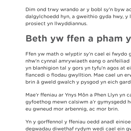
Dim ond trwy wrando ar y bobl sy’n byw ac
dalgylchoedd hyn, a gweithio gyda hwy, y 
prosiect yn llwyddiannus.
Beth yw ffen
a pham y
Ffen yw math o wlyptir sy’n cael ei fwyd
nhw’n cynnal amrywiaeth eang o anifeiliad 
yn blanhigion tal y gors yn tyfu’n agos at e
flancedi o flodau gwylltion. Mae cael un e
brin â gweld gwalch y pysgod yn eich gard
Mae’r ffeniau ar Ynys Môn a Phen Llyn yn c
gyfoethog mewn calsiwm a’r gymysgedd hon 
eu gwneud mor arbennig, ac mor brin.
Yn y gorffennol y ffeniau oedd anadl einioe
degwadau diwethaf rydym wedi cael ein g