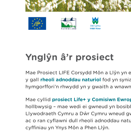
Ynglŷn â’r prosiect
Mae Prosiect LIFE Corsydd Môn a Llŷn yn 
y gall
rheoli adnoddau naturiol
fod yn syni
hymgorffori’n rhwydd yn y gwaith a wnawn
Mae cyllid
prosiect Life+ y Comisiwn Ewro
hollbwysig – mae wedi ei gwneud yn bosibl
Llywodraeth Cymru a Dŵr Cymru wneud gwa
ac o ran cyflawni dull rheoli adnoddau natur
cyffiniau yn Ynys Môn a Phen Llŷn.