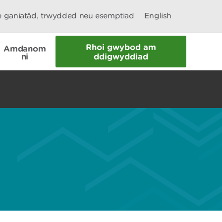
le ganiatâd, trwydded neu esemptiad
English
Rhoi gwybod am
Amdanom
ni
ddigwyddiad