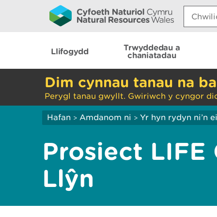
Search:
Trwyddedau a
Llifogydd
chaniatadau
Dim cynnau tanau na ba
Perygl tanau gwyllt. Gwiriwch y cyngor di
Hafan
Amdanom ni
Yr hyn rydyn ni’n 
>
>
Prosiect LIFE
Llŷn