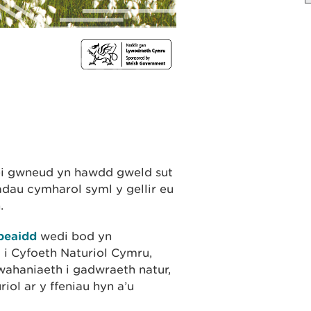
ei gwneud yn hawdd gweld sut
adau cymharol syml y gellir eu
.
peaidd
wedi bod yn
 i Cyfoeth Naturiol Cymru,
haniaeth i gadwraeth natur,
iol ar y ffeniau hyn a’u