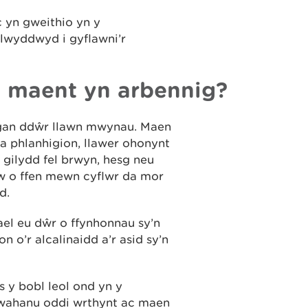
 yn gweithio yn y
llwyddwyd i gyflawni’r
 maent yn arbennig?
o gan ddŵr llawn mwynau. Maen
a phlanhigion, llawer ohonynt
i gilydd fel brwyn, hesg neu
rw o ffen mewn cyflwr da mor
d.
ael eu dŵr o ffynhonnau sy’n
o’r alcalinaidd a’r asid sy’n
s y bobl leol ond yn y
wahanu oddi wrthynt ac maen