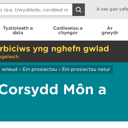
A oes gan saf
Tystiolaeth a
Canllawiau a
Ar
data
chyngor
grwydr
rbiciws yng nghefn gwlad
ogelwch.
ei wneud
Ein prosiectau
Ein prosiectau natur
>
>
 Corsydd Môn a