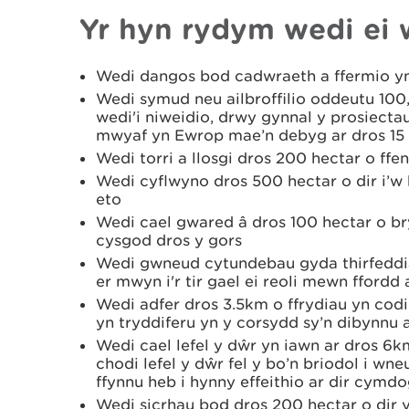
Yr hyn rydym wedi ei 
Wedi dangos bod cadwraeth a ffermio yn
Wedi symud neu ailbroffilio oddeutu 100
wedi'i niweidio, drwy gynnal y prosiecta
mwyaf yn Ewrop mae’n debyg ar dros 15 
Wedi torri a llosgi dros 200 hectar o ff
Wedi cyflwyno dros 500 hectar o dir i’w 
eto
Wedi cael gwared â dros 100 hectar o b
cysgod dros y gors
Wedi gwneud cytundebau gyda thirfeddia
er mwyn i'r tir gael ei reoli mewn ffordd
Wedi adfer dros 3.5km o ffrydiau yn codi
yn tryddiferu yn y corsydd sy’n dibynnu 
Wedi cael lefel y dŵr yn iawn ar dros 6k
chodi lefel y dŵr fel y bo’n briodol i wne
ffynnu heb i hynny effeithio ar dir cymd
Wedi sicrhau bod dros 200 hectar o dir 