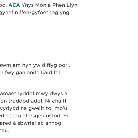
od.
ACA
Ynys Môn a Phen Llyn
gynefin ffen-gyfoethog yng
reswm am hyn yw diffyg pori.
n fwy gan anifeiliaid fel
n amaethyddol mwy dwys a
n traddodiadol. Ni chaiff
bwydydd na gwellt toi mo’u
dd tuag at esgeulustod. Yn
wared â sbwriel ac annog
hau.