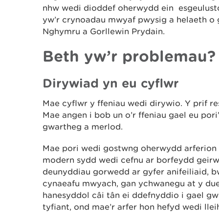
nhw wedi dioddef oherwydd ein esgeulust
yw’r crynoadau mwyaf pwysig a helaeth o 
Nghymru a Gorllewin Prydain.
Beth yw’r problemau?
Dirywiad yn eu cyflwr
Mae cyflwr y ffeniau wedi dirywio. Y prif 
Mae angen i bob un o’r ffeniau gael eu pori’
gwartheg a merlod.
Mae pori wedi gostwng oherwydd arferio
modern sydd wedi cefnu ar borfeydd geirwo
deunyddiau gorwedd ar gyfer anifeiliaid, 
cynaeafu mwyach, gan ychwanegu at y due
hanesyddol câi tân ei ddefnyddio i gael g
tyfiant, ond mae’r arfer hon hefyd wedi llei