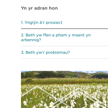
Yn yr adran hon
Ynglŷn â’r prosiect
Beth yw ffen a pham y maent yn
arbennig?
Beth yw’r problemau?