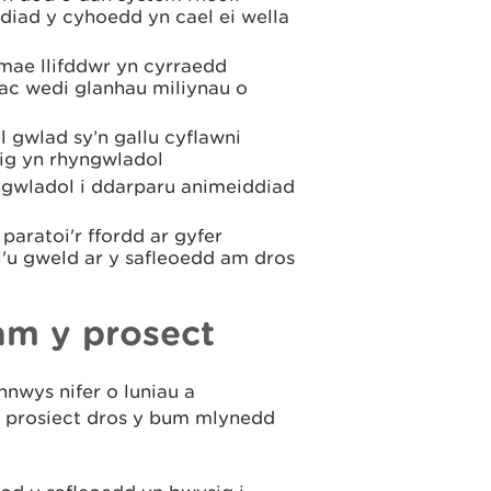
diad y cyhoedd yn cael ei wella
mae llifddwr yn cyrraedd
ac wedi glanhau miliynau o
 gwlad sy’n gallu cyflawni
ig yn rhyngwladol
gwladol i ddarparu animeiddiad
paratoi'r ffordd ar gyfer
'u gweld ar y safleoedd am dros
m y prosect
nnwys nifer o luniau a
y prosiect dros y bum mlynedd