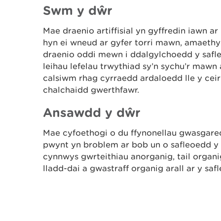
Swm y dŵr
Mae draenio artiffisial yn gyffredin iawn a
hyn ei wneud ar gyfer torri mawn, amaethy
draenio oddi mewn i ddalgylchoedd y safle
leihau lefelau trwythiad sy’n sychu’r mawn
calsiwm rhag cyrraedd ardaloedd lle y ceir l
chalchaidd gwerthfawr.
Ansawdd y dŵr
Mae cyfoethogi o du ffynonellau gwasgared
pwynt yn broblem ar bob un o safleoedd y p
cynnwys gwrteithiau anorganig, tail organi
lladd-dai a gwastraff organig arall ar y saf