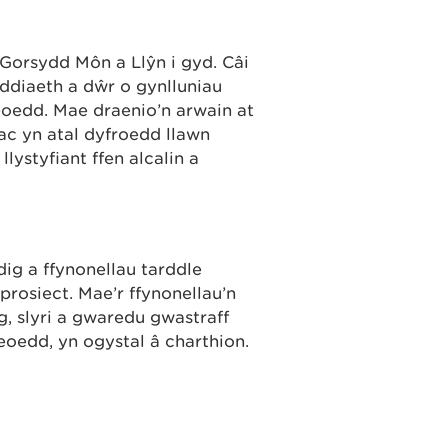
r Gorsydd Môn a Llŷn i gyd. Câi
ddiaeth a dŵr o gynlluniau
oedd. Mae draenio’n arwain at
 ac yn atal dyfroedd llawn
lystyfiant ffen alcalin a
ig a ffynonellau tarddle
rosiect. Mae’r ffynonellau’n
g, slyri a gwaredu gwastraff
leoedd, yn ogystal â charthion.