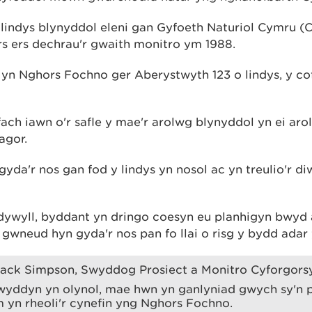
indys blynyddol eleni gan Gyfoeth Naturiol Cymru (CN
rs ers dechrau'r gwaith monitro ym 1988.
 yn Nghors Fochno ger Aberystwyth 123 o lindys, y c
ach iawn o'r safle y mae'r arolwg blynyddol yn ei aro
agor.
gyda'r nos gan fod y lindys yn nosol ac yn treulio'r d
dywyll, byddant yn dringo coesyn eu planhigyn bwyd a
gwneud hyn gyda'r nos pan fo llai o risg y bydd adar
ck Simpson, Swyddog Prosiect a Monitro Cyforgors
lwyddyn yn olynol, mae hwn yn ganlyniad gwych sy'n p
 yn rheoli'r cynefin yng Nghors Fochno.