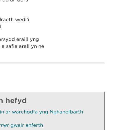
raeth wedi'i
l.
rsydd eraill yng
 safle arall yn ne
n hefyd
rin ar warchodfa yng Nghanolbarth
rrwr gwair anferth