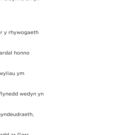
er y rhywogaeth
 ardal honno
 wyliau ym
 flynedd wedyn yn
rhyndeudraeth,
wrdd ar Gors