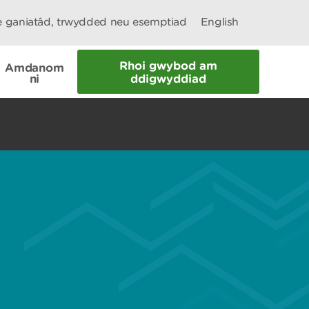
le ganiatâd, trwydded neu esemptiad
English
Rhoi gwybod am
Amdanom
ni
ddigwyddiad