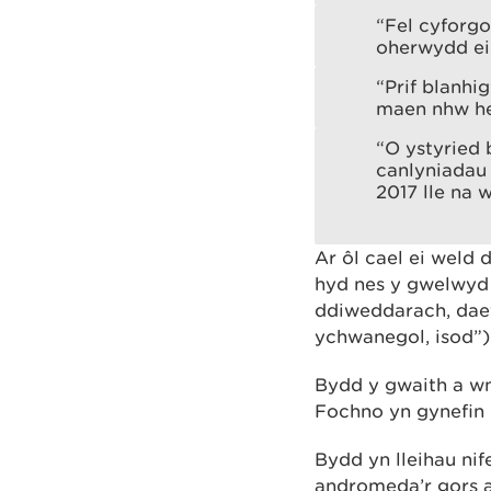
“Fel cyforgo
oherwydd ei
“Prif blanhi
maen nhw he
“O ystyried 
canlyniadau 
2017 lle na 
Ar ôl cael ei weld
hyd nes y gwelwyd
ddiweddarach, dae
ychwanegol, isod”)
Bydd y gwaith a wn
Fochno yn gynefin g
Bydd yn lleihau nif
andromeda’r gors a