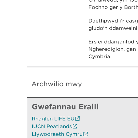
Fochno ger y Borth
Daethpwyd i'r cas
gludo'n ddamweiniol
Ers ei ddarganfod 
Ngheredigion, gan 
Cymbria.
Archwilio mwy
Gwefannau Eraill
Rhaglen LIFE EU
IUCN Peatlands
Llywodraeth Cymru