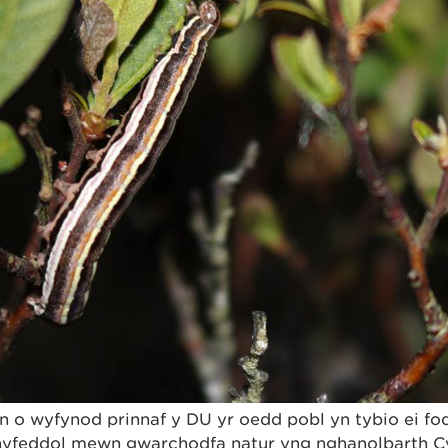
 o wyfynod prinnaf y DU yr oedd pobl yn tybio ei fod
hyfeddol mewn gwarchodfa natur yng nghanolbarth C