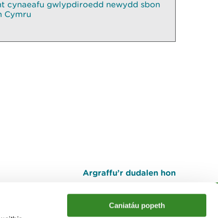
ant cynaeafu gwlypdiroedd newydd sbon
h Cymru
Argraffu’r dudalen hon
I fyny
Caniatáu popeth