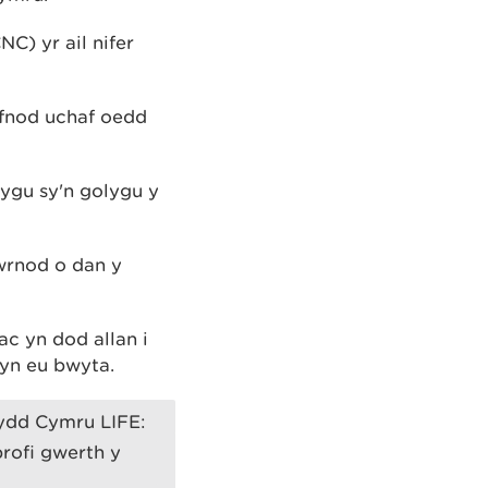
C) yr ail nifer
ofnod uchaf oedd
lygu sy'n golygu y
iwrnod o dan y
c yn dod allan i
 yn eu bwyta.
ydd Cymru LIFE:
rofi gwerth y