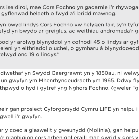
rs iseldirol, mae Cors Fochno yn gadarnle i'r rhywog
 gyflenwad helaeth o fwyd a'i bridd mawnog.
gyn bwyd lindys Cors Fochno yw helygen fair, sy’n tyfu’
fyd yn bwydo ar greiglus, ac weithiau andromeda’r g
bod yr arolwg blynyddol yn cofnodi 45 o lindys ar gy
eleni yn eithriadol o uchel, o gymharu â blynyddoedd
welwyd ond 19 o lindys.”
 ddiwethaf yn Swydd Gaergrawnt yn y 1850au, ni wel
 un gwyfyn ym Mhenrhyndeudraeth ym 1965. Ddwy fl
thpwyd o hyd i gytref yng Nghors Fochno. (gweler 
eir gan prosiect Cyforgorsydd Cymru LIFE yn helpu 
well i'r gwyfyn.
er y coed a glaswellt y gweunydd (Molinia), gan helpu
’r planhigion cors arbenigol eraill mae gwrid y gors 