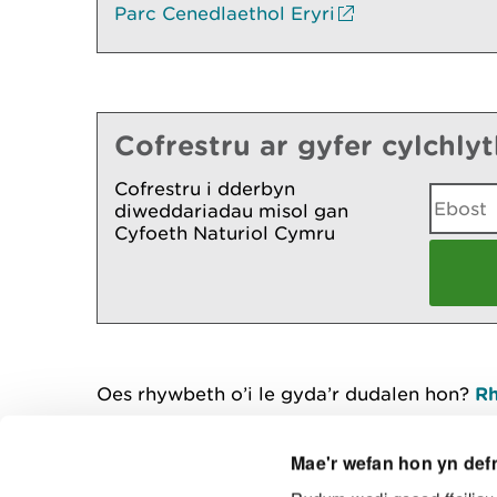
Parc Cenedlaethol Eryri
Cofrestru ar gyfer cylchly
Cofrestru i dderbyn
diweddariadau misol gan
Cyfoeth Naturiol Cymru
Oes rhywbeth o’i le gyda’r dudalen hon?
Rh
Mae'r wefan hon yn def