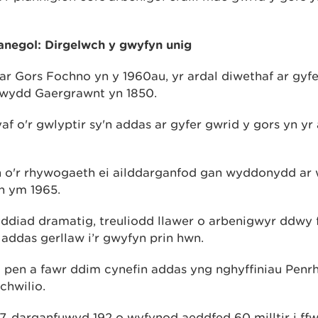
egol: Dirgelwch y gwyfyn unig
ar Gors Fochno yn y 1960au, yr ardal diwethaf ar gyf
Swydd Gaergrawnt yn 1850.
f o'r gwlyptir sy'n addas ar gyfer gwrid y gors yn yr
n o'r rhywogaeth ei ailddarganfod gan wyddonydd ar
 ym 1965.
yddiad dramatig, treuliodd llawer o arbenigwyr ddwy
addas gerllaw i’r gwyfyn prin hwn.
fu pen a fawr ddim cynefin addas yng nghyffiniau Pen
chwilio.
7, darganfuwyd 192 o wyfynod aeddfed 60 milltir i ff