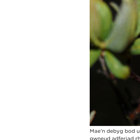
Mae'n debyg bod un
gwneud adferiad r