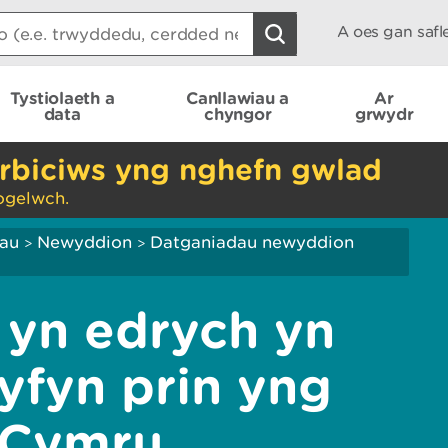
A oes gan saf
Tystiolaeth a
Canllawiau a
Ar
data
chyngor
grwydr
rbiciws yng nghefn gwlad
ogelwch.
iau
Newyddion
Datganiadau newyddion
>
>
 yn edrych yn
yfyn prin yng
 Cymru