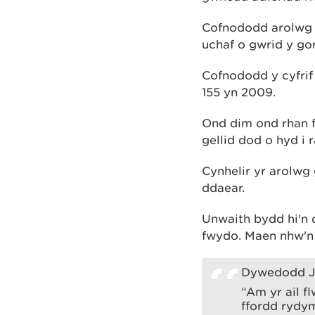
Cofnododd arolwg l
uchaf o gwrid y go
Cofnododd y cyfrif
155 yn 2009.
Ond dim ond rhan f
gellid dod o hyd i r
Cynhelir yr arolwg 
ddaear.
Unwaith bydd hi'n 
fwydo. Maen nhw'n 
Dywedodd Ja
“Am yr ail f
ffordd rydym