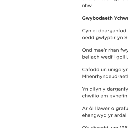
nhw
Gwybodaeth Ychwan
Cyn ei ddarganfod 
oedd gwlyptir yn 
Ond mae'r rhan fwya
bellach wedi'i golli.
Cafodd un unigoly
Mhenrhyndeudraeth
Yn dilyn y darganf
chwilio am gynefin 
Ar ôl llawer o gra
ehangwyd yr ardal 
O’r diwedd, ym 196