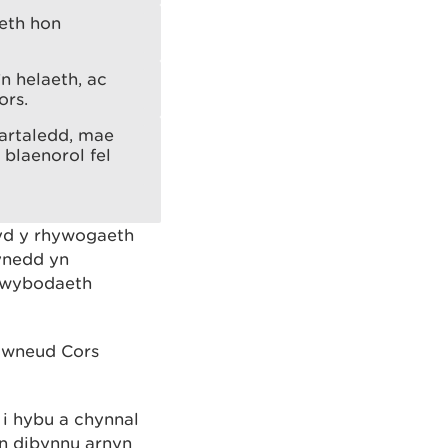
aeth hon
n helaeth, ac
ors.
fartaledd, mae
 blaenorol fel
wyd y rhywogaeth
ynedd yn
“gwybodaeth
i wneud Cors
 i hybu a chynnal
yn dibynnu arnyn