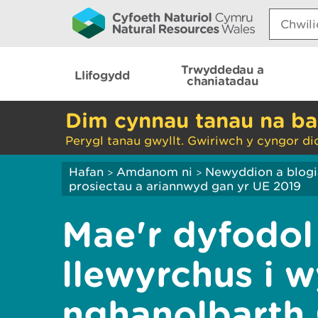
Search:
Trwyddedau a
Llifogydd
chaniatadau
Dim cynnau tanau na ba
Perygl tanau gwyllt. Gwiriwch y cyngor di
Hafan
Amdanom ni
Newyddion a blog
>
>
prosiectau a ariannwyd gan yr UE 2019
Mae'r dyfodol
llewyrchus i w
nghanolbarth