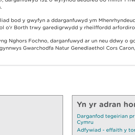
.
gliad bod y gwyfyn a ddarganfuwyd ym Mhenrhyndeud
 o'r Borth trwy garedigrwydd y rheilffordd arfordiro
yng Nghors Fochno, darganfuwyd ar un neu ddwy o go
gynnwys Gwarchodfa Natur Genedlaethol Cors Caron, a
Yn yr adran ho
Darganfod tegeirian p
Cymru
Adfywiad - effaith y to