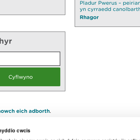
Pladur Pwerus – peiri
yn cyrraedd canolbart
Rhagor
thyr
owch eich adborth
.
nyddio cwcis