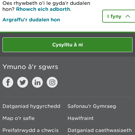
Oes rhywbeth o’i le gyda’r dudalen
hon?
Rhowch eich adborth
.
I fyny
Argraffu’r dudalen hon
Cysylltu â ni
Ymuno â'r sgwrs
Datganiad hygyrchedd
Safonau'r Gymraeg
Map o'r safle
Hawlfraint
Preifatrwydd a chwcis
Datganiad caethwasiaeth