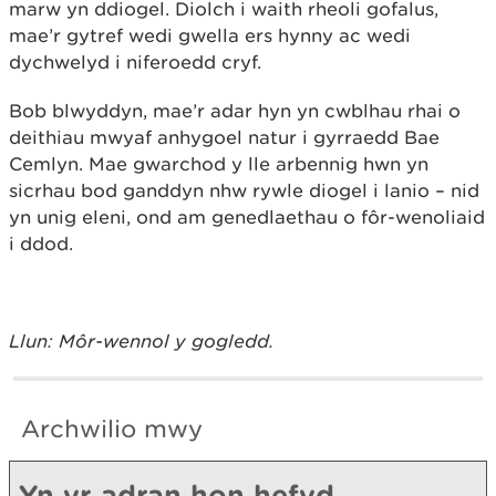
marw yn ddiogel. Diolch i waith rheoli gofalus,
mae’r gytref wedi gwella ers hynny ac wedi
dychwelyd i niferoedd cryf.
Bob blwyddyn, mae’r adar hyn yn cwblhau rhai o
deithiau mwyaf anhygoel natur i gyrraedd Bae
Cemlyn. Mae gwarchod y lle arbennig hwn yn
sicrhau bod ganddyn nhw rywle diogel i lanio – nid
yn unig eleni, ond am genedlaethau o fôr-wenoliaid
i ddod.
Llun: Môr-wennol y gogledd.
Archwilio mwy
Yn yr adran hon hefyd