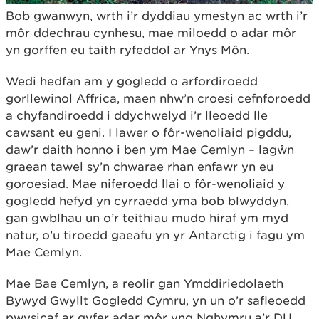
Bob gwanwyn, wrth i’r dyddiau ymestyn ac wrth i’r
môr ddechrau cynhesu, mae miloedd o adar môr
yn gorffen eu taith ryfeddol ar Ynys Môn.
Wedi hedfan am y gogledd o arfordiroedd
gorllewinol Affrica, maen nhw’n croesi cefnforoedd
a chyfandiroedd i ddychwelyd i’r lleoedd lle
cawsant eu geni. I lawer o fôr-wenoliaid pigddu,
daw’r daith honno i ben ym Mae Cemlyn – lagŵn
graean tawel sy’n chwarae rhan enfawr yn eu
goroesiad. Mae niferoedd llai o fôr-wenoliaid y
gogledd hefyd yn cyrraedd yma bob blwyddyn,
gan gwblhau un o’r teithiau mudo hiraf ym myd
natur, o’u tiroedd gaeafu yn yr Antarctig i fagu ym
Mae Cemlyn.
Mae Bae Cemlyn, a reolir gan Ymddiriedolaeth
Bywyd Gwyllt Gogledd Cymru, yn un o’r safleoedd
pwysicaf ar gyfer adar môr yng Nghymru a’r DU.