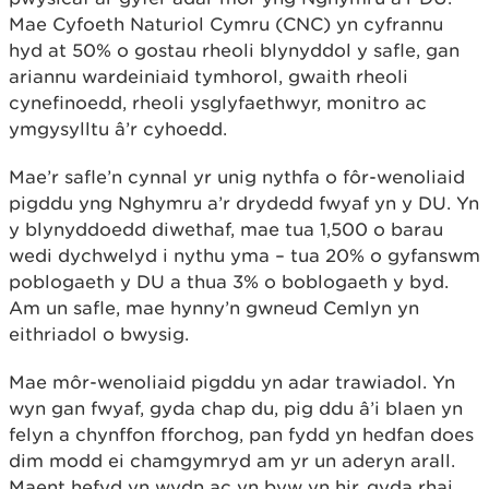
Mae Cyfoeth Naturiol Cymru (CNC) yn cyfrannu
hyd at 50% o gostau rheoli blynyddol y safle, gan
ariannu wardeiniaid tymhorol, gwaith rheoli
cynefinoedd, rheoli ysglyfaethwyr, monitro ac
ymgysylltu â’r cyhoedd.
Mae’r safle’n cynnal yr unig nythfa o fôr-wenoliaid
pigddu yng Nghymru a’r drydedd fwyaf yn y DU. Yn
y blynyddoedd diwethaf, mae tua 1,500 o barau
wedi dychwelyd i nythu yma – tua 20% o gyfanswm
poblogaeth y DU a thua 3% o boblogaeth y byd.
Am un safle, mae hynny’n gwneud Cemlyn yn
eithriadol o bwysig.
Mae môr-wenoliaid pigddu yn adar trawiadol. Yn
wyn gan fwyaf, gyda chap du, pig ddu â’i blaen yn
felyn a chynffon fforchog, pan fydd yn hedfan does
dim modd ei chamgymryd am yr un aderyn arall.
Maent hefyd yn wydn ac yn byw yn hir, gyda rhai