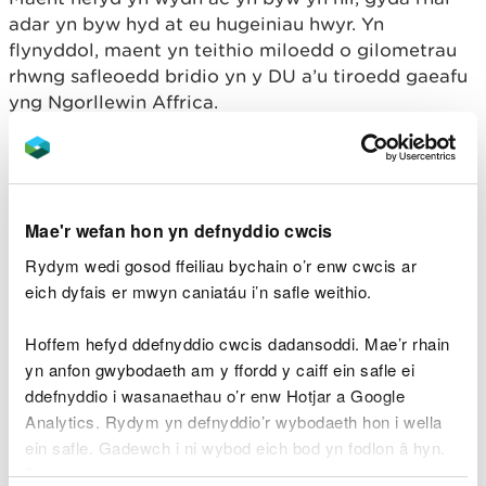
adar yn byw hyd at eu hugeiniau hwyr. Yn
flynyddol, maent yn teithio miloedd o gilometrau
rhwng safleoedd bridio yn y DU a’u tiroedd gaeafu
yng Ngorllewin Affrica.
Mae môr-wenoliaid y gogledd yn llai o ran eu
niferoedd yng Nghemlyn, ond maent llawn mor
rhyfeddol. Maent yn mynd ar daith flynyddol
anhygoel rhwng rhanbarthau’r pegynau, gan
Mae'r wefan hon yn defnyddio cwcis
deithio o ddyfroedd yr Antarctig i safleoedd
Rydym wedi gosod ffeiliau bychain o’r enw cwcis ar
magu’r Arctig ac, i’r rhai sy’n nythu yn y DU, i
eich dyfais er mwyn caniatáu i’n safle weithio.
safleoedd fel Bae Cemlyn. Mae’r daith gron epig
hon, y daith fudo hiraf y gwyddys amdani i unrhyw
Hoffem hefyd ddefnyddio cwcis dadansoddi. Mae’r rhain
aderyn, yn tanlinellu pwysigrwydd byd-eang
yn anfon gwybodaeth am y ffordd y caiff ein safle ei
cynefinoedd magu diogel, wedi’u rheoli’n dda ar
ddefnyddio i wasanaethau o’r enw Hotjar a Google
hyd eu llwybr.
Analytics. Rydym yn defnyddio’r wybodaeth hon i wella
ein safle. Gadewch i ni wybod eich bod yn fodlon â hyn.
Mae’r daith yn beryglus. Gall stormydd, prinder
Byddwn yn defnyddio cwci i gadw eich dewis.
bwyd ac ysglyfaethwyr i gyd fod yn gostus. Dyna