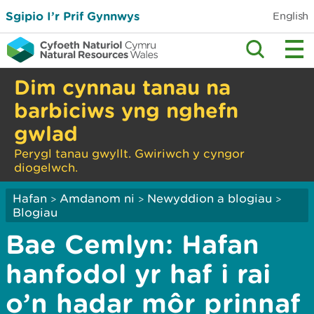
Sgipio I’r Prif Gynnwys
English
Dim cynnau tanau na
barbiciws yng nghefn
gwlad
Perygl tanau gwyllt. Gwiriwch y cyngor
diogelwch.
Hafan
Amdanom ni
Newyddion a blogiau
>
>
>
Blogiau
Bae Cemlyn: Hafan
hanfodol yr haf i rai
o’n hadar môr prinnaf