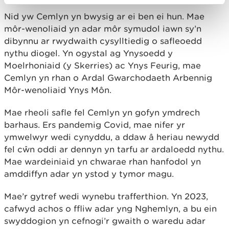
Nid yw Cemlyn yn bwysig ar ei ben ei hun. Mae
môr-wenoliaid yn adar môr symudol iawn sy’n
dibynnu ar rwydwaith cysylltiedig o safleoedd
nythu diogel. Yn ogystal ag Ynysoedd y
Moelrhoniaid (y Skerries) ac Ynys Feurig, mae
Cemlyn yn rhan o Ardal Gwarchodaeth Arbennig
Môr-wenoliaid Ynys Môn.
Mae rheoli safle fel Cemlyn yn gofyn ymdrech
barhaus. Ers pandemig Covid, mae nifer yr
ymwelwyr wedi cynyddu, a ddaw â heriau newydd
fel cŵn oddi ar dennyn yn tarfu ar ardaloedd nythu.
Mae wardeiniaid yn chwarae rhan hanfodol yn
amddiffyn adar yn ystod y tymor magu.
Mae’r gytref wedi wynebu trafferthion. Yn 2023,
cafwyd achos o ffliw adar yng Nghemlyn, a bu ein
swyddogion yn cefnogi’r gwaith o waredu adar