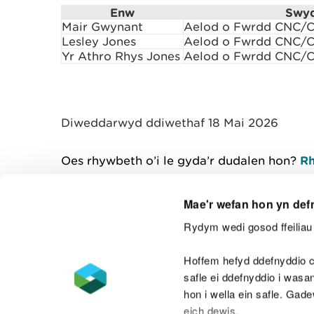
Enw
Swy
Mair Gwynant
Aelod o Fwrdd CNC/C
Lesley Jones
Aelod o Fwrdd CNC/C
Yr Athro Rhys Jones
Aelod o Fwrdd CNC/C
Diweddarwyd ddiwethaf 18 Mai 2026
Oes rhywbeth o’i le gyda’r dudalen hon?
Rh
Mae'r wefan hon yn def
Rydym wedi gosod ffeiliau 
Cysylltu â ni
Hoffem hefyd ddefnyddio c
safle ei ddefnyddio i was
hon i wella ein safle. Gad
eich dewis.