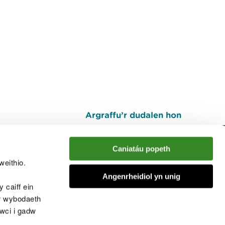
Argraffu’r dudalen hon
I fyny
Caniatáu popeth
weithio.
muno â'r sgwrs
Angenrheidiol yn unig
 caiff ein
’r wybodaeth
cwci i gadw