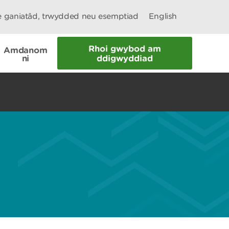
le ganiatâd, trwydded neu esemptiad
English
Rhoi gwybod am
Amdanom
ni
ddigwyddiad