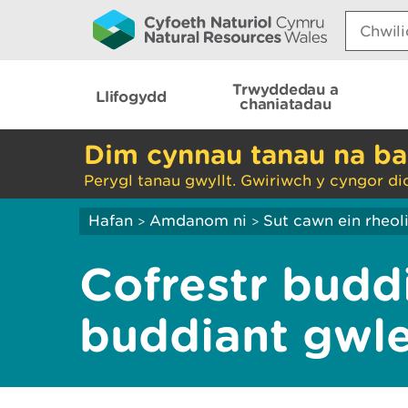
Search:
Trwyddedau a
Llifogydd
chaniatadau
Dim cynnau tanau na ba
Perygl tanau gwyllt. Gwiriwch y cyngor di
Hafan
Amdanom ni
Sut cawn ein rheol
>
>
Cofrestr budd
buddiant gwl