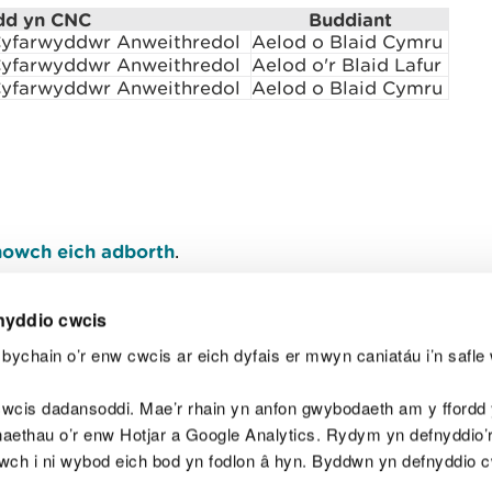
dd yn CNC
Buddiant
yfarwyddwr Anweithredol
Aelod o Blaid Cymru
yfarwyddwr Anweithredol
Aelod o'r Blaid Lafur
yfarwyddwr Anweithredol
Aelod o Blaid Cymru
owch eich adborth
.
nyddio cwcis
bychain o’r enw cwcis ar eich dyfais er mwyn caniatáu i’n safle 
Y
wcis dadansoddi. Mae’r rhain yn anfon gwybodaeth am y ffordd y
anaethau o’r enw Hotjar a Google Analytics. Rydym yn defnyddio
ewch i ni wybod eich bod yn fodlon â hyn. Byddwn yn defnyddio 