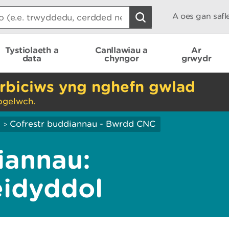
A oes gan saf
Tystiolaeth a
Canllawiau a
Ar
data
chyngor
grwydr
rbiciws yng nghefn gwlad
ogelwch.
i
Cofrestr buddiannau - Bwrdd CNC
>
iannau:
eidyddol