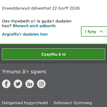
Diweddarwyd ddiwethaf 22 Gorff 2026
Oes rhywbeth o’i le gyda’r dudalen
hon?
Rhowch eich adborth
.
I fyny
Argraffu’r dudalen hon
Cysylltu â ni
Ymuno â'r sgwrs
Datganiad hygyrchedd
Safonau'r Gymraeg