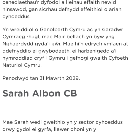
cenedlaethau’r dyfodol a lleihau effaith newid
hinsawdd, gan sicrhau defnydd effeithiol o arian
cyhoeddus.
Yn wreiddiol o Ganolbarth Cymru ac yn siaradwr
Cymraeg rhugl, mae Mair bellach yn byw yng
Nghaerdydd gyda’i gŵr. Mae hi’n edrych ymlaen at
ddefnyddio ei gwybodaeth, ei harbenigedd a’i
hymroddiad cryf i Gymru i gefnogi gwaith Cyfoeth
Naturiol Cymru.
Penodwyd tan 31 Mawrth 2029.
Sarah Albon CB
Mae Sarah wedi gweithio yn y sector cyhoeddus
drwy gydol ei gyrfa, llawer ohoni yn y