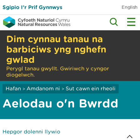
Sgipio I’r Prif Gynnwys
English
Dim cynnau tanau na
barbiciws yng nghefn
gwlad
Perygl tanau gwyllt. Gwiriwch y cyngor
diogelwch.
Hafan
Amdanom ni
Sut cawn ein rheoli
>
>
Aelodau o'n Bwrdd
Hepgor dolenni llywio