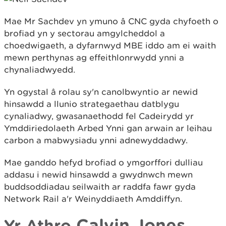
Mae Mr Sachdev yn ymuno â CNC gyda chyfoeth o
brofiad yn y sectorau amgylcheddol a
choedwigaeth, a dyfarnwyd MBE iddo am ei waith
mewn perthynas ag effeithlonrwydd ynni a
chynaliadwyedd.
Yn ogystal â rolau sy'n canolbwyntio ar newid
hinsawdd a llunio strategaethau datblygu
cynaliadwy, gwasanaethodd fel Cadeirydd yr
Ymddiriedolaeth Arbed Ynni gan arwain ar leihau
carbon a mabwysiadu ynni adnewyddadwy.
Mae ganddo hefyd brofiad o ymgorffori dulliau
addasu i newid hinsawdd a gwydnwch mewn
buddsoddiadau seilwaith ar raddfa fawr gyda
Network Rail a'r Weinyddiaeth Amddiffyn.
Calvin Jones
Yr Athro