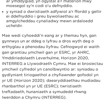
ar ymddygiad, yn ogystal a'r materion mwy
moesegol sy'n codi o'u defnyddio.
y syniad o dwristiaeth adfywiol a'r ffordd y gellir
ei ddefnyddio i greu bywoliaethau ac
amgylcheddau cynaliadwy mewn ardaloedd
ucheldir.
Mae wedi cyhoeddi’n eang ar y themau hyn, gan
gynnwys un ar ddeg o lyfrau a dros wyth deg o
erthyglau a phenodau llyfrau. Cefnogwyd ei waith
gan grantiau ymchwil gan yr ESRC, yr AHRC,
Ymddiriedolaeth Leverhulme, Horizon 2020,
INTERREG a Llywodraeth Cymru. Mae ei brosiectau
ymchwil cyfredol yn canolbwyntio ar: syniadau o
gydlyniant tiriogaethol a chyfiawnder gofodol yn
yr UE (Horizon 2020); daearyddiaethau mudiadau
rhanbarthol yn yr UE (ESRC); twristiaeth
treftadaeth, hunaniaeth a symudedd rhwng
Iwerddon a Chymru (INTERREG).