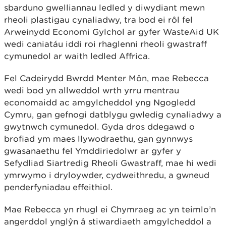
sbarduno gwelliannau ledled y diwydiant mewn
rheoli plastigau cynaliadwy, tra bod ei rôl fel
Arweinydd Economi Gylchol ar gyfer WasteAid UK
wedi caniatáu iddi roi rhaglenni rheoli gwastraff
cymunedol ar waith ledled Affrica.
Fel Cadeirydd Bwrdd Menter Môn, mae Rebecca
wedi bod yn allweddol wrth yrru mentrau
economaidd ac amgylcheddol yng Ngogledd
Cymru, gan gefnogi datblygu gwledig cynaliadwy a
gwytnwch cymunedol. Gyda dros ddegawd o
brofiad ym maes llywodraethu, gan gynnwys
gwasanaethu fel Ymddiriedolwr ar gyfer y
Sefydliad Siartredig Rheoli Gwastraff, mae hi wedi
ymrwymo i dryloywder, cydweithredu, a gwneud
penderfyniadau effeithiol.
Mae Rebecca yn rhugl ei Chymraeg ac yn teimlo’n
angerddol ynglŷn â stiwardiaeth amgylcheddol a