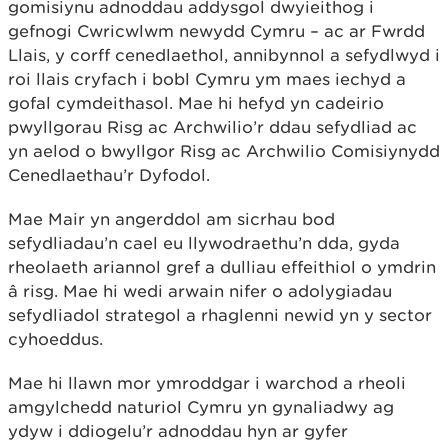
gomisiynu adnoddau addysgol dwyieithog i
gefnogi Cwricwlwm newydd Cymru – ac ar Fwrdd
Llais, y corff cenedlaethol, annibynnol a sefydlwyd i
roi llais cryfach i bobl Cymru ym maes iechyd a
gofal cymdeithasol. Mae hi hefyd yn cadeirio
pwyllgorau Risg ac Archwilio’r ddau sefydliad ac
yn aelod o bwyllgor Risg ac Archwilio Comisiynydd
Cenedlaethau’r Dyfodol.
Mae Mair yn angerddol am sicrhau bod
sefydliadau’n cael eu llywodraethu’n dda, gyda
rheolaeth ariannol gref a dulliau effeithiol o ymdrin
â risg. Mae hi wedi arwain nifer o adolygiadau
sefydliadol strategol a rhaglenni newid yn y sector
cyhoeddus.
Mae hi llawn mor ymroddgar i warchod a rheoli
amgylchedd naturiol Cymru yn gynaliadwy ag
ydyw i ddiogelu’r adnoddau hyn ar gyfer