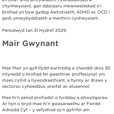
chynhwysiant, gan ddarparu mewnwelediad o’i
brofiad yn byw gydag Awtistiaeth, ADHD ac OCD i
godi ymwybyddiaeth a meithrin cynhwysiant.
Penodwyd tan 31 Hydref 2029.
Mair Gwynant
Mae Mair yn gyfrifydd siartredig a chanddi dros 30
mlynedd o brofiad fel gweithiwr proffesiynol ym
maes cyllid a llywodraethiant, a hynny ar draws y
sectorau cyhoeddus, preifat ac elusennol.
Mae hi’n aelod profiadol o fyrddau a phwyllgorau.
Ar hyn o bryd mae hi’n gwasanaethu ar Fwrdd
Adnodd Cyf – y sefydliad sy’n gyfrifol am