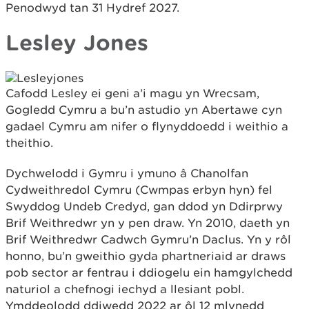
Penodwyd tan 31 Hydref 2027.
Lesley Jones
Cafodd Lesley ei geni a’i magu yn Wrecsam,
Gogledd Cymru a bu’n astudio yn Abertawe cyn
gadael Cymru am nifer o flynyddoedd i weithio a
theithio.
Dychwelodd i Gymru i ymuno â Chanolfan
Cydweithredol Cymru (Cwmpas erbyn hyn) fel
Swyddog Undeb Credyd, gan ddod yn Ddirprwy
Brif Weithredwr yn y pen draw. Yn 2010, daeth yn
Brif Weithredwr Cadwch Gymru’n Daclus. Yn y rôl
honno, bu’n gweithio gyda phartneriaid ar draws
pob sector ar fentrau i ddiogelu ein hamgylchedd
naturiol a chefnogi iechyd a llesiant pobl.
Ymddeolodd ddiwedd 2022 ar ôl 12 mlynedd