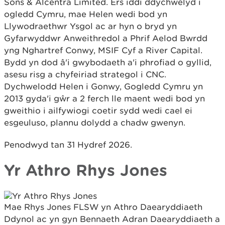
Sons & Alcentra Limited. Ers iddi ddychwelyd i
ogledd Cymru, mae Helen wedi bod yn
Llywodraethwr Ysgol ac ar hyn o bryd yn
Gyfarwyddwr Anweithredol a Phrif Aelod Bwrdd
yng Nghartref Conwy, MSIF Cyf a River Capital.
Bydd yn dod â'i gwybodaeth a'i phrofiad o gyllid,
asesu risg a chyfeiriad strategol i CNC.
Dychwelodd Helen i Gonwy, Gogledd Cymru yn
2013 gyda'i gŵr a 2 ferch lle maent wedi bod yn
gweithio i ailfywiogi coetir sydd wedi cael ei
esgeuluso, plannu dolydd a chadw gwenyn.
Penodwyd tan 31 Hydref 2026.
Yr Athro Rhys Jones
Mae Rhys Jones FLSW yn Athro Daearyddiaeth
Ddynol ac yn gyn Bennaeth Adran Daearyddiaeth a