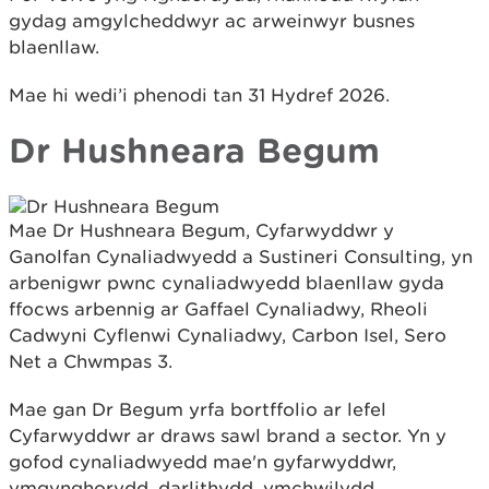
gydag amgylcheddwyr ac arweinwyr busnes
blaenllaw.
Mae hi wedi’i phenodi tan 31 Hydref 2026.
Dr Hushneara Begum
Mae Dr Hushneara Begum, Cyfarwyddwr y
Ganolfan Cynaliadwyedd a Sustineri Consulting, yn
arbenigwr pwnc cynaliadwyedd blaenllaw gyda
ffocws arbennig ar Gaffael Cynaliadwy, Rheoli
Cadwyni Cyflenwi Cynaliadwy, Carbon Isel, Sero
Net a Chwmpas 3.
Mae gan Dr Begum yrfa bortffolio ar lefel
Cyfarwyddwr ar draws sawl brand a sector. Yn y
gofod cynaliadwyedd mae'n gyfarwyddwr,
ymgynghorydd, darlithydd, ymchwilydd,