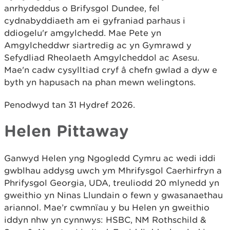
anrhydeddus o Brifysgol Dundee, fel
cydnabyddiaeth am ei gyfraniad parhaus i
ddiogelu'r amgylchedd. Mae Pete yn
Amgylcheddwr siartredig ac yn Gymrawd y
Sefydliad Rheolaeth Amgylcheddol ac Asesu.
Mae'n cadw cysylltiad cryf â chefn gwlad a dyw e
byth yn hapusach na phan mewn welingtons.
Penodwyd tan 31 Hydref 2026.
Helen Pittaway
Ganwyd Helen yng Ngogledd Cymru ac wedi iddi
gwblhau addysg uwch ym Mhrifysgol Caerhirfryn a
Phrifysgol Georgia, UDA, treuliodd 20 mlynedd yn
gweithio yn Ninas Llundain o fewn y gwasanaethau
ariannol. Mae’r cwmnïau y bu Helen yn gweithio
iddyn nhw yn cynnwys: HSBC, NM Rothschild &