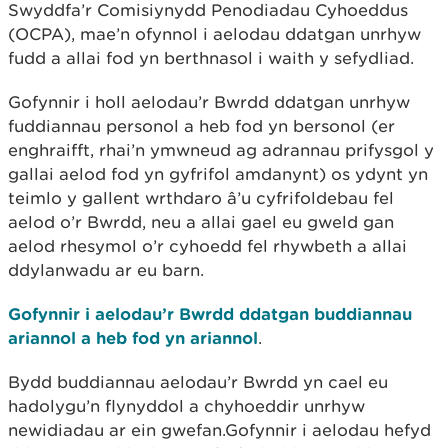
Swyddfa’r Comisiynydd Penodiadau Cyhoeddus
(OCPA), mae’n ofynnol i aelodau ddatgan unrhyw
fudd a allai fod yn berthnasol i waith y sefydliad.
Gofynnir i holl aelodau’r Bwrdd ddatgan unrhyw
fuddiannau personol a heb fod yn bersonol (er
enghraifft, rhai’n ymwneud ag adrannau prifysgol y
gallai aelod fod yn gyfrifol amdanynt) os ydynt yn
teimlo y gallent wrthdaro â’u cyfrifoldebau fel
aelod o’r Bwrdd, neu a allai gael eu gweld gan
aelod rhesymol o’r cyhoedd fel rhywbeth a allai
ddylanwadu ar eu barn.
Gofynnir i aelodau’r Bwrdd ddatgan buddiannau
ariannol a heb fod yn ariannol
.
Bydd buddiannau aelodau’r Bwrdd yn cael eu
hadolygu’n flynyddol a chyhoeddir unrhyw
newidiadau ar ein gwefan.Gofynnir i aelodau hefyd