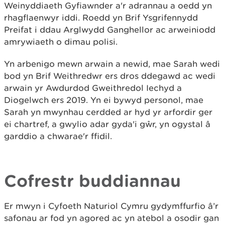
Weinyddiaeth Gyfiawnder a'r adrannau a oedd yn
rhagflaenwyr iddi. Roedd yn Brif Ysgrifennydd
Preifat i ddau Arglwydd Ganghellor ac arweiniodd
amrywiaeth o dimau polisi.
Yn arbenigo mewn arwain a newid, mae Sarah wedi
bod yn Brif Weithredwr ers dros ddegawd ac wedi
arwain yr Awdurdod Gweithredol Iechyd a
Diogelwch ers 2019. Yn ei bywyd personol, mae
Sarah yn mwynhau cerdded ar hyd yr arfordir ger
ei chartref, a gwylio adar gyda'i gŵr, yn ogystal â
garddio a chwarae'r ffidil.
Cofrestr buddiannau
Er mwyn i Cyfoeth Naturiol Cymru gydymffurfio â’r
safonau ar fod yn agored ac yn atebol a osodir gan