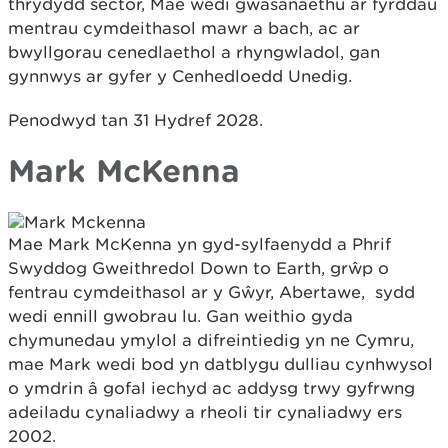
thrydydd sector, Mae wedi gwasanaethu ar fyrddau
mentrau cymdeithasol mawr a bach, ac ar
bwyllgorau cenedlaethol a rhyngwladol, gan
gynnwys ar gyfer y Cenhedloedd Unedig.
Penodwyd tan 31 Hydref 2028.
Mark McKenna
Mae Mark McKenna yn gyd-sylfaenydd a Phrif
Swyddog Gweithredol Down to Earth, grŵp o
fentrau cymdeithasol ar y Gŵyr, Abertawe, sydd
wedi ennill gwobrau lu. Gan weithio gyda
chymunedau ymylol a difreintiedig yn ne Cymru,
mae Mark wedi bod yn datblygu dulliau cynhwysol
o ymdrin â gofal iechyd ac addysg trwy gyfrwng
adeiladu cynaliadwy a rheoli tir cynaliadwy ers
2002.