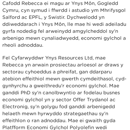
Cafodd Rebecca ei magu ar Ynys Môn, Gogledd
Cymru, cyn symud i ffwrdd i astudio ym Mhrifysgol
Salford ac EPFL, y Swistir. Dychwelodd yn
ddiweddarach i Ynys Môn, lle mae hi wedi adeiladu
gyrfa nodedig fel arweinydd amgylcheddol sy'n
arbenigo mewn cynaliadwyedd, economi gylchol a
rheoli adnoddau.
Fel Cyfarwyddwr Ynys Resources Ltd, mae
Rebecca yn arwain prosiectau arloesol ar draws y
sectorau cyhoeddus a phreifat, gan ddarparu
atebion effeithiol mewn gwerth cymdeithasol, cyd-
gynhyrchu a gweithredu'r economi gylchol. Mae
ganddi PhD sy'n canolbwyntio ar fodelau busnes
economi gylchol yn y sector Offer Trydanol ac
Electronig, sy’n golygu fod ganddi arbenigedd
helaeth mewn hyrwyddo strategaethau sy'n
effeithlon o ran adnoddau. Mae ei gwaith gyda
Platfform Economi Gylchol Polyolefin wedi