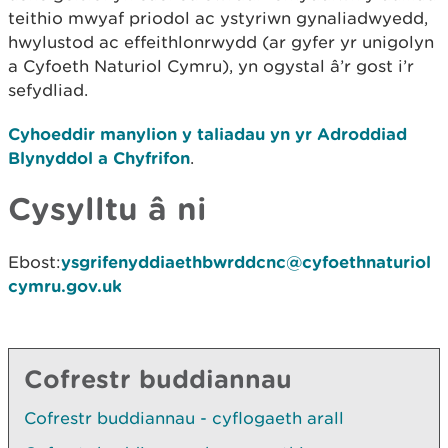
teithio mwyaf priodol ac ystyriwn gynaliadwyedd,
hwylustod ac effeithlonrwydd (ar gyfer yr unigolyn
a Cyfoeth Naturiol Cymru), yn ogystal â’r gost i’r
sefydliad.
Cyhoeddir manylion y taliadau yn yr Adroddiad
Blynyddol a Chyfrifon
.
Cysylltu â ni
Ebost:
ysgrifenyddiaethbwrddcnc@cyfoethnaturiol
cymru.gov.uk
Cofrestr buddiannau
Cofrestr buddiannau - cyflogaeth arall