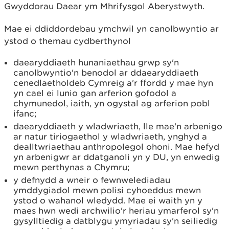
Gwyddorau Daear ym Mhrifysgol Aberystwyth.
Mae ei ddiddordebau ymchwil yn canolbwyntio ar
ystod o themau cydberthynol
daearyddiaeth hunaniaethau grwp sy'n
canolbwyntio'n benodol ar ddaearyddiaeth
cenedlaetholdeb Cymreig a'r ffordd y mae hyn
yn cael ei lunio gan arferion gofodol a
chymunedol, iaith, yn ogystal ag arferion pobl
ifanc;
daearyddiaeth y wladwriaeth, lle mae'n arbenigo
ar natur tiriogaethol y wladwriaeth, ynghyd a
dealltwriaethau anthropolegol ohoni. Mae hefyd
yn arbenigwr ar ddatganoli yn y DU, yn enwedig
mewn perthynas a Chymru;
y defnydd a wneir o fewnwelediadau
ymddygiadol mewn polisi cyhoeddus mewn
ystod o wahanol wledydd. Mae ei waith yn y
maes hwn wedi archwilio'r heriau ymarferol sy'n
gysylltiedig a datblygu ymyriadau sy'n seiliedig