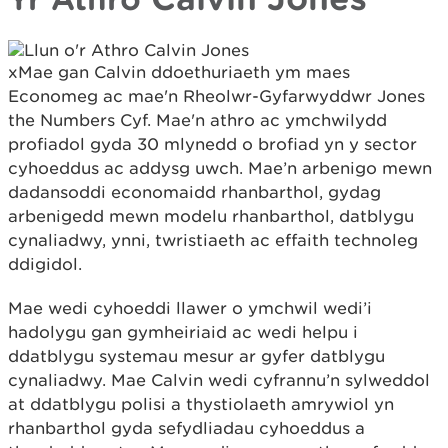
xMae gan Calvin ddoethuriaeth ym maes
Economeg ac mae'n Rheolwr-Gyfarwyddwr Jones
the Numbers Cyf. Mae'n athro ac ymchwilydd
profiadol gyda 30 mlynedd o brofiad yn y sector
cyhoeddus ac addysg uwch.
Mae’n arbenigo mewn
dadansoddi economaidd rhanbarthol, gydag
arbenigedd mewn modelu rhanbarthol, datblygu
cynaliadwy, ynni, twristiaeth ac effaith technoleg
ddigidol.
Mae wedi cyhoeddi llawer o ymchwil wedi’i
hadolygu gan gymheiriaid ac wedi helpu i
ddatblygu systemau mesur ar gyfer datblygu
cynaliadwy. Mae Calvin wedi cyfrannu’n sylweddol
at ddatblygu polisi a thystiolaeth amrywiol yn
rhanbarthol gyda sefydliadau cyhoeddus a