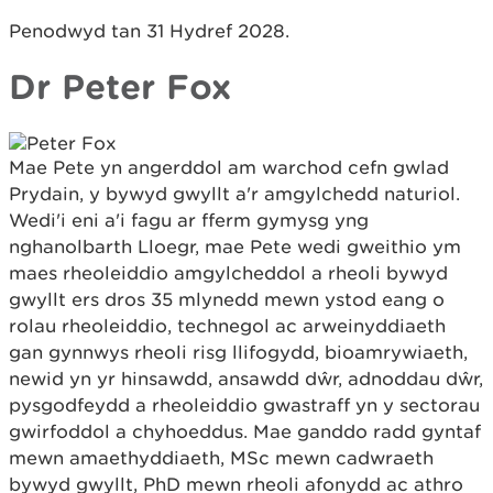
Penodwyd tan 31 Hydref 2028.
Dr Peter Fox
Mae Pete yn angerddol am warchod cefn gwlad
Prydain, y bywyd gwyllt a'r amgylchedd naturiol.
Wedi'i eni a'i fagu ar fferm gymysg yng
nghanolbarth Lloegr, mae Pete wedi gweithio ym
maes rheoleiddio amgylcheddol a rheoli bywyd
gwyllt ers dros 35 mlynedd mewn ystod eang o
rolau rheoleiddio, technegol ac arweinyddiaeth
gan gynnwys rheoli risg llifogydd, bioamrywiaeth,
newid yn yr hinsawdd, ansawdd dŵr, adnoddau dŵr,
pysgodfeydd a rheoleiddio gwastraff yn y sectorau
gwirfoddol a chyhoeddus. Mae ganddo radd gyntaf
mewn amaethyddiaeth, MSc mewn cadwraeth
bywyd gwyllt, PhD mewn rheoli afonydd ac athro