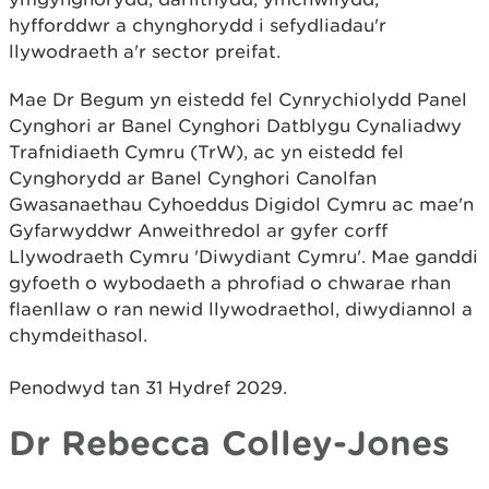
hyfforddwr a chynghorydd i sefydliadau'r
llywodraeth a'r sector preifat.
Mae Dr Begum yn eistedd fel Cynrychiolydd Panel
Cynghori ar Banel Cynghori Datblygu Cynaliadwy
Trafnidiaeth Cymru (TrW), ac yn eistedd fel
Cynghorydd ar Banel Cynghori Canolfan
Gwasanaethau Cyhoeddus Digidol Cymru ac mae'n
Gyfarwyddwr Anweithredol ar gyfer corff
Llywodraeth Cymru 'Diwydiant Cymru'. Mae ganddi
gyfoeth o wybodaeth a phrofiad o chwarae rhan
flaenllaw o ran newid llywodraethol, diwydiannol a
chymdeithasol.
Penodwyd tan 31 Hydref 2029.
Dr Rebecca Colley-Jones