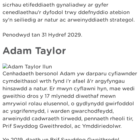
sicrhau etifeddiaeth gynaliadwy ar gyfer
cenedlaethau'r dyfodol trwy ddefnyddio atebion
sy'n seiliedig ar natur ac arweinyddiaeth strategol.
Penodwyd tan 31 Hydref 2029.
Adam Taylor
Cenhadaeth bersonol Adam yw darparu cyfiawnder
cymdeithasol wrth fynd i'r afael â'r argyfyngau
hinsawdd a natur. Er mwyn cyflawni hyn, mae wedi
gweithio dros y 17 mlynedd diwethaf mewn
amrywiol rolau elusennol, o gydlynydd gwirfoddol
ac ysgrifennydd, i warden gwarchodfeydd,
arweinydd cadwraeth tirwedd, pennaeth rheoli tir,
Prif Swyddog Gweithredol, ac Ymddiriedolwr.
Yn 2019, daeth yn Brif Swyddog Gweithredol