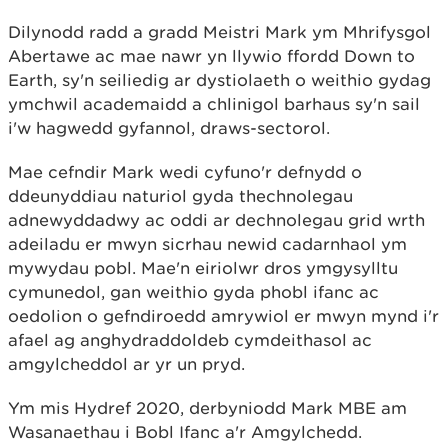
Dilynodd radd a gradd Meistri Mark ym Mhrifysgol
Abertawe ac mae nawr yn llywio ffordd Down to
Earth, sy'n seiliedig ar dystiolaeth o weithio gydag
ymchwil academaidd a chlinigol barhaus sy'n sail
i'w hagwedd gyfannol, draws-sectorol.
Mae cefndir Mark wedi cyfuno'r defnydd o
ddeunyddiau naturiol gyda thechnolegau
adnewyddadwy ac oddi ar dechnolegau grid wrth
adeiladu er mwyn sicrhau newid cadarnhaol ym
mywydau pobl. Mae'n eiriolwr dros ymgysylltu
cymunedol, gan weithio gyda phobl ifanc ac
oedolion o gefndiroedd amrywiol er mwyn mynd i'r
afael ag anghydraddoldeb cymdeithasol ac
amgylcheddol ar yr un pryd.
Ym mis Hydref 2020, derbyniodd Mark MBE am
Wasanaethau i Bobl Ifanc a'r Amgylchedd.