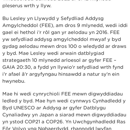
pleserus wrth y llyw.
Bu Lesley yn Llywydd y Sefydliad Addysg
Amgylcheddol (FEE), am dros 9 mlynedd, wedi iddi
gael ei hethol i’r rôl gan yr aelodau yn 2016. FEE
yw sefydliad addysg amgylcheddol mwyaf y byd
gydag aelodau mewn dros 100 o wledydd ar draws
y byd. Mae Lesley wedi arwain datblygiad
strategaeth 10 mlynedd arloesol ar gyfer FEE –
GAIA 20:30, a fydd yn llywio'r sefydliad wrth fynd
i'r afael â'r argyfyngau hinsawdd a natur sy'n ein
hwynebu.
Mae hi wedi cynrychioli FEE mewn digwyddiadau
ledled y byd. Mae hyn wedi cynnwys Cynhadledd y
Byd UNESCO ar Addysg ar gyfer Datblygu
Cynaliadwy yn Japan a siarad mewn digwyddiadau
yn ystod COP21 a COP26. Yn Uwchgynhadledd Ras
Fôr Volvo yng Nghaerdydd, rhannodd lwyfan