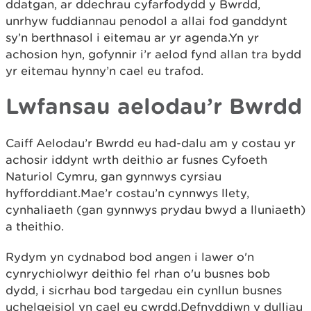
ddatgan, ar ddechrau cyfarfodydd y Bwrdd,
unrhyw fuddiannau penodol a allai fod ganddynt
sy’n berthnasol i eitemau ar yr agenda.Yn yr
achosion hyn, gofynnir i’r aelod fynd allan tra bydd
yr eitemau hynny’n cael eu trafod.
Lwfansau aelodau’r Bwrdd
Caiff Aelodau’r Bwrdd eu had-dalu am y costau yr
achosir iddynt wrth deithio ar fusnes Cyfoeth
Naturiol Cymru, gan gynnwys cyrsiau
hyfforddiant.Mae’r costau’n cynnwys llety,
cynhaliaeth (gan gynnwys prydau bwyd a lluniaeth)
a theithio.
Rydym yn cydnabod bod angen i lawer o'n
cynrychiolwyr deithio fel rhan o'u busnes bob
dydd, i sicrhau bod targedau ein cynllun busnes
uchelgeisiol yn cael eu cwrdd.Defnyddiwn y dulliau