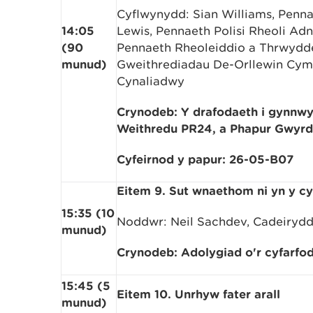
Cyflwynydd: Sian Williams, Penn
14:05
Lewis, Pennaeth Polisi Rheoli Ad
(90
Pennaeth Rheoleiddio a Thrwydd
munud)
Gweithrediadau De-Orllewin Cym
Cynaliadwy
Crynodeb: Y drafodaeth i gynnw
Weithredu PR24, a Phapur Gwyrdd
Cyfeirnod y papur: 26-05-B07
Eitem 9. Sut wnaethom ni yn y c
15:35 (10
Noddwr: Neil Sachdev, Cadeiryd
munud)
Crynodeb: Adolygiad o'r cyfarfo
15:45 (5
Eitem 10. Unrhyw fater arall
munud)