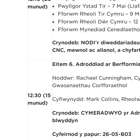
Pwyllgor Ystad Tir – 7 Mai (Llaf
munud)
Fforwm Rheoli Tir Cymru – 9 
Fforwm Rheoli Dŵr Cymru – 12 
Fforwm Mynediad Cenedlaetho
Crynodeb: NODI'r diweddariadau
CNC, mewnol ac allanol, a chyfa
Eitem 6. Adroddiad ar Berfformia
Noddwr: Rachael Cunningham, Cy
Gwasanaethau Corfforaethol
12:30 (15
Cyflwynydd: Mark Collins, Rheolw
munud)
Crynodeb: CYMERADWYO yr Adrod
blwyddyn
Cyfeirnod y papur: 26-05-B03