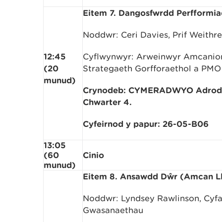
Eitem 7. Dangosfwrdd Perfformia
Noddwr: Ceri Davies, Prif Weithr
12:45
Cyflwynwyr: Arweinwyr Amcanion 
(20
Strategaeth Gorfforaethol a PMO
munud)
Crynodeb: CYMERADWYO Adroddi
Chwarter 4.
Cyfeirnod y papur: 26-05-B06
13:05
(60
Cinio
munud)
Eitem 8. Ansawdd Dŵr (Amcan Ll
Noddwr: Lyndsey Rawlinson, Cyf
Gwasanaethau