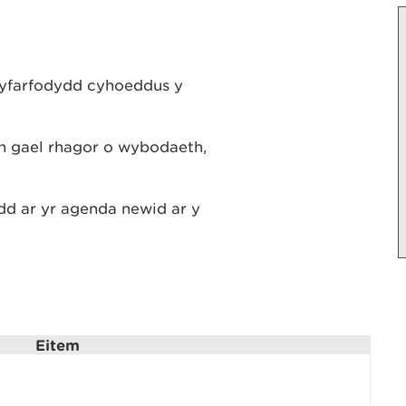
hyfarfodydd cyhoeddus y
ch gael rhagor o wybodaeth,
d ar yr agenda newid ar y
Eitem