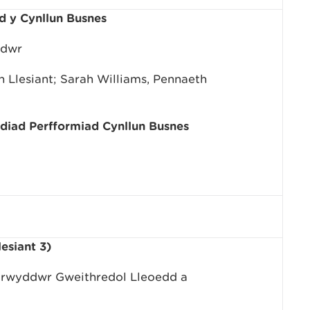
d y Cynllun Busnes
edwr
Llesiant; Sarah Williams, Pennaeth
ad Perfformiad Cynllun Busnes
esiant 3)
arwyddwr Gweithredol Lleoedd a