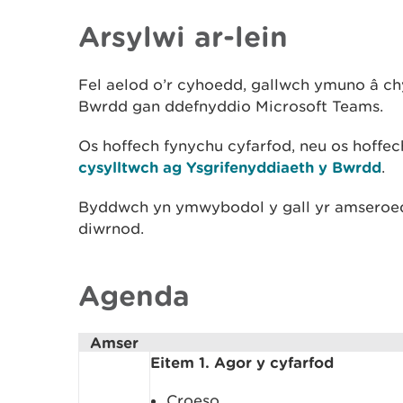
Arsylwi ar-lein
Fel aelod o’r cyhoedd, gallwch ymuno â c
Bwrdd gan ddefnyddio Microsoft Teams.
Os hoffech fynychu cyfarfod, neu os hoffe
cysylltwch ag Ysgrifenyddiaeth y Bwrdd
.
Byddwch yn ymwybodol y gall yr amseroed
diwrnod.
Agenda
Amser
Eitem 1. Agor y cyfarfod
Croeso