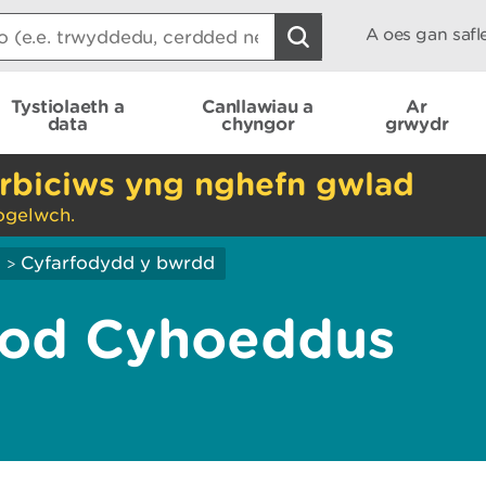
A oes gan saf
Tystiolaeth a
Canllawiau a
Ar
data
chyngor
grwydr
rbiciws yng nghefn gwlad
ogelwch.
i
Cyfarfodydd y bwrdd
>
rfod Cyhoeddus