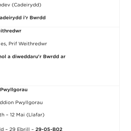
hdev (Cadeirydd)
adeirydd i’r Bwrdd
eithredwr
es, Prif Weithredwr
nol a diweddaru'r Bwrdd ar
 Pwyllgorau
ddion Pwyllgorau
h – 12 Mai (Llafar)
d – 29 Ebrill –
29-05-B02