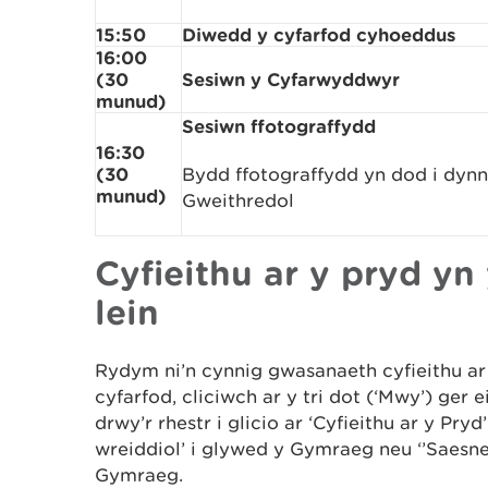
15:50
Diwedd y cyfarfod cyhoeddus
16:00
(30
Sesiwn y Cyfarwyddwyr
munud)
Sesiwn ffotograffydd
16:30
(30
Bydd ffotograffydd yn dod i dynnu
munud)
Gweithredol
Cyfieithu ar y pryd yn
lein
Rydym ni’n cynnig gwasanaeth cyfieithu ar
cyfarfod, cliciwch ar y tri dot (‘Mwy’) ger
drwy’r rhestr i glicio ar ‘Cyfieithu ar y Pryd’
wreiddiol’ i glywed y Gymraeg neu ‘’Saesneg
Gymraeg.