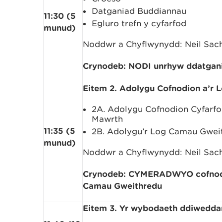
Datganiad Buddiannau
11:30 (5
Egluro trefn y cyfarfod
munud)
Noddwr a Chyflwynydd: Neil Sac
Crynodeb: NODI unrhyw ddatgani
Eitem 2. Adolygu Cofnodion a’r
2A. Adolygu Cofnodion Cyfarfo
Mawrth
11:35 (5
2B. Adolygu’r Log Camau Gwe
munud)
Noddwr a Chyflwynydd: Neil Sac
Crynodeb: CYMERADWYO cofnodio
Camau Gweithredu
Eitem 3. Yr wybodaeth ddiwedda