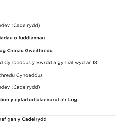
hdev (Cadeirydd)
adau o fuddiannau
 Log Camau Gweithredu
d Cyhoeddus y Bwrdd a gynhaliwyd ar 18
ithredu Cyhoeddus
hdev (Cadeirydd)
n y cyfarfod blaenorol a'r Log
raf gan y Cadeirydd