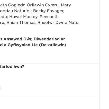
aeth Gogledd Orllewin Cymru; Mary
noddau Naturiol; Becky Favager,
edu; Huwel Manley, Pennaeth
ru; Rhian Thomas, Rheolwr Dwr a Natur
ys Ansawdd Dŵr, Diweddariad ar
 a Gyflwyniad Lle (De-orllewin)
yfarfod hwn?
d
d