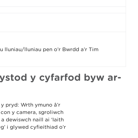
 lluniau/lluniau pen o’r Bwrdd a’r Tim
 ystod y cyfarfod byw ar-
 y pryd: Wrth ymuno â’r
 eicon y camera, sgroliwch
 a dewiswch naill ai ‘Iaith
’ i glywed cyfieithiad o’r