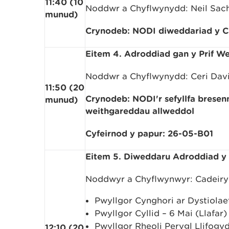
11:40 (10
Noddwr a Chyflwynydd: Neil Sac
munud)
Crynodeb: NODI diweddariad y C
Eitem 4. Adroddiad gan y Prif W
Noddwr a Chyflwynydd: Ceri Davi
11:50 (20
Crynodeb: NODI'r sefyllfa bresen
munud)
weithgareddau allweddol
Cyfeirnod y papur: 26-05-B01
Eitem 5. Diweddaru Adroddiad y
Noddwyr a Chyflwynwyr: Cadeiry
Pwyllgor Cynghori ar Dystiolaet
Pwyllgor Cyllid – 6 Mai (Llafar)
Pwyllgor Rheoli Perygl Llifogyd
12:10 (20