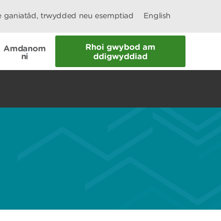
le ganiatâd, trwydded neu esemptiad
English
Rhoi gwybod am
Amdanom
ni
ddigwyddiad