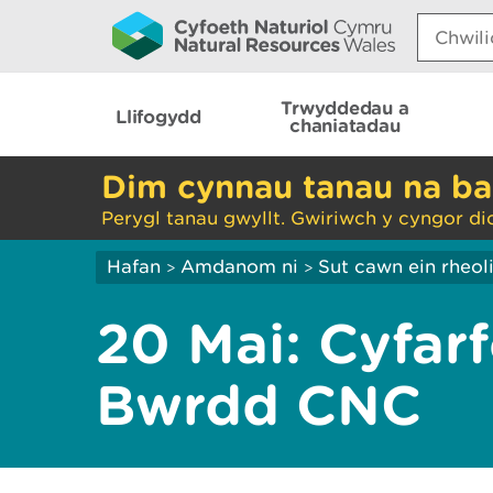
Search:
Trwyddedau a
Llifogydd
chaniatadau
Dim cynnau tanau na ba
Perygl tanau gwyllt. Gwiriwch y cyngor di
Hafan
Amdanom ni
Sut cawn ein rheol
>
>
20 Mai: Cyfa
Bwrdd CNC