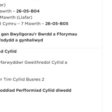
ar)
Mawrth –
26-05-B04
Mawrth (Llafar)
l Cymru – 7 Mawrth –
26-05-B05
 gan Bwyllgorau'r Bwrdd a Fforymau
rfodydd a gynhaliwyd
d Cyllid
farwyddwr Gweithredol Cyllid a
r Tim Cyllid Busnes 2
diad Perfformiad Cyllid diwedd