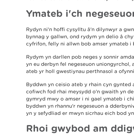
Ymateb i'ch negeseuo
Rydyn ni'n hoffi cysylltu â'n dilynwyr a gw
bynnag y gallwn, ond rydym yn delio â chyf
cyfrifon, felly ni allwn bob amser ymateb 
Rydym yn darllen pob neges y sonnir amda
yn eu derbyn fel negeseuon uniongyrchol,
ateb yr holl gwestiynau perthnasol a ofynnir
Byddwn yn ceisio ateb y rhain cyn gynted
cofiwch fod rhai meysydd o'n gwaith yn de
gymryd mwy o amser i ni gael ymateb i chi.
byddwn yn rhannu'r negeseuon a dderbyni
yn y sefydliad er mwyn sicrhau eich bod yn 
Rhoi gwybod am ddi