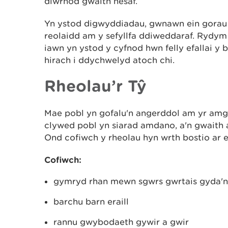
diwrnod gwaith nesaf.
Yn ystod digwyddiadau, gwnawn ein gorau 
reolaidd am y sefyllfa ddiweddaraf. Rydym
iawn yn ystod y cyfnod hwn felly efallai 
hirach i ddychwelyd atoch chi.
Rheolau’r Tŷ
Mae pobl yn gofalu'n angerddol am yr am
clywed pobl yn siarad amdano, a'n gwaith a
Ond cofiwch y rheolau hyn wrth bostio ar e
Cofiwch:
gymryd rhan mewn sgwrs gwrtais gyda'n 
barchu barn eraill
rannu gwybodaeth gywir a gwir