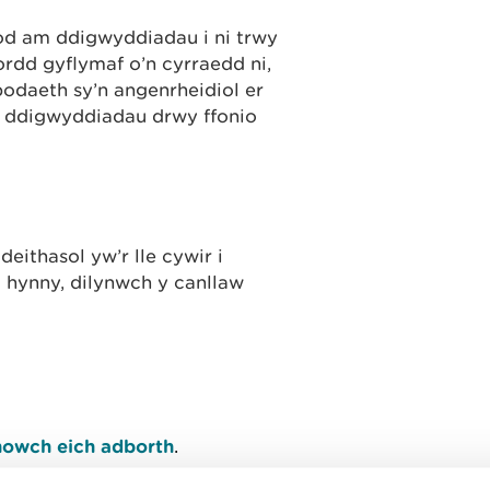
od am ddigwyddiadau i ni trwy
rdd gyflymaf o’n cyrraedd ni,
bodaeth sy’n angenrheidiol er
 ddigwyddiadau drwy ffonio
ithasol yw’r lle cywir i
d hynny, dilynwch y canllaw
owch eich adborth
.