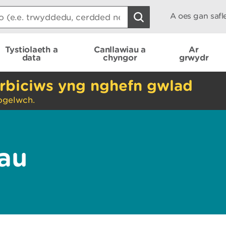
A oes gan saf
Tystiolaeth a
Canllawiau a
Ar
data
chyngor
grwydr
rbiciws yng nghefn gwlad
ogelwch.
gau