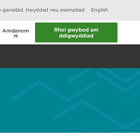
le ganiatâd, trwydded neu esemptiad
English
Rhoi gwybod am
Amdanom
ni
ddigwyddiad