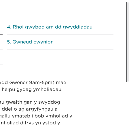
Rhoi gwybod am ddigwyddiadau
Gwneud cwynion
ddydd Gwener 9am-5pm) mae
 i helpu gydag ymholiadau.
oriau gwaith gan y swyddog
i ddelio ag argyfyngau a
allu ymateb i bob ymholiad y
ymholiad difrys yn ystod y