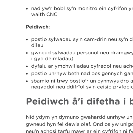
nad yw'r bobl sy'n monitro ein cyfrifon
waith CNC
Peidiwch:
postio sylwadau sy’n cam-drin neu sy’n d
dileu
gwneud sylwadau personol neu dramgwy
i gyd deimladau)
dyfalu ar ymchwiliadau cyfredol neu ach
postio unrhyw beth nad oes gennych gani
sbamio ni trwy bostio'r un cynnwys dro 
negyddol neu ddifrïol sy'n ceisio pryfoc
Peidiwch â'i difetha i 
Nid ydym yn dymuno gwahardd unrhyw un o
gwneud hyn fel dewis olaf. Ond os yw unigol
neu'n achosi tarfu mawr ar ein cyfrifon n