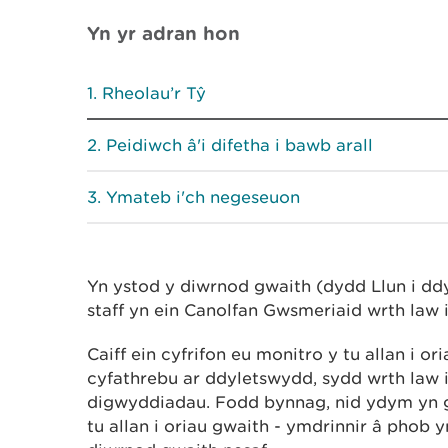
Yn yr adran hon
Rheolau’r Tŷ
Peidiwch â'i difetha i bawb arall
Ymateb i'ch negeseuon
Yn ystod y diwrnod gwaith (dydd Llun i 
staff yn ein Canolfan Gwsmeriaid wrth law
Caiff ein cyfrifon eu monitro y tu allan i 
cyfathrebu ar ddyletswydd, sydd wrth law 
digwyddiadau. Fodd bynnag, nid ydym yn g
tu allan i oriau gwaith - ymdrinnir â phob 