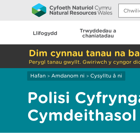
Search:
Trwyddedau a
Llifogydd
chaniatadau
Dim cynnau tanau na ba
Perygl tanau gwyllt. Gwiriwch y cyngor di
Hafan
Amdanom ni
Cysylltu â ni
>
>
Polisi Cyfryn
Cymdeithasol