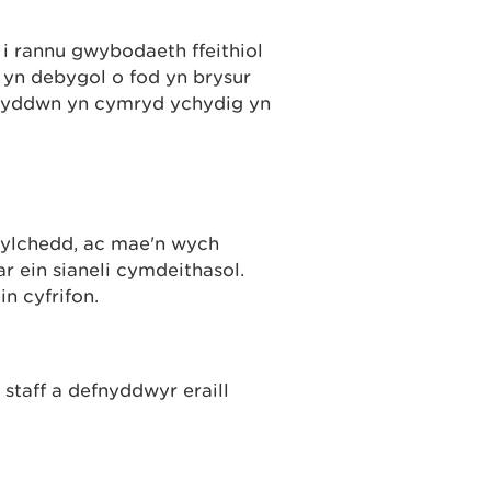
i rannu gwybodaeth ffeithiol
 yn debygol o fod yn brysur
y byddwn yn cymryd ychydig yn
gylchedd, ac mae'n wych
r ein sianeli cymdeithasol.
in cyfrifon.
staff a defnyddwyr eraill