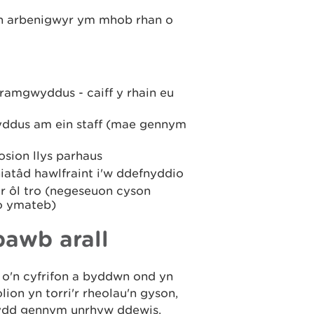
 yn arbenigwyr ym mhob rhan o
ramgwyddus - caiff y rhain eu
ddus am ein staff (mae gennym
osion llys parhaus
atâd hawlfraint i'w ddefnyddio
ar ôl tro (negeseuon cyson
io ymateb)
bawb arall
'n cyfrifon a byddwn ond yn
ion yn torri'r rheolau'n gyson,
i fydd gennym unrhyw ddewis.