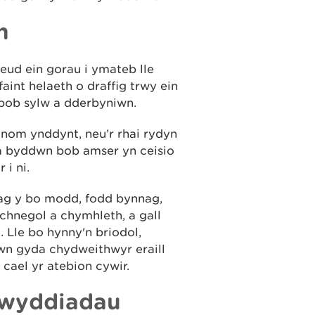
n
neud ein gorau i ymateb lle
aint helaeth o draffig trwy ein
i bob sylw a dderbyniwn.
nom ynddynt, neu’r rhai rydyn
 a byddwn bob amser yn ceisio
 i ni.
 ag y bo modd, fodd bynnag,
chnegol a chymhleth, a gall
 Lle bo hynny'n briodol,
wn gyda chydweithwyr eraill
cael yr atebion cywir.
gwyddiadau