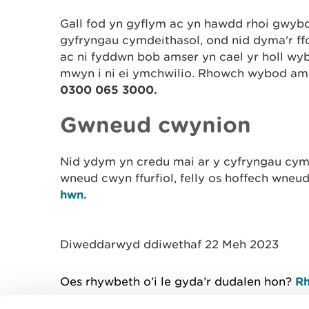
Gall fod yn gyflym ac yn hawdd rhoi gwyb
gyfryngau cymdeithasol, ond nid dyma'r ffo
ac ni fyddwn bob amser yn cael yr holl wy
mwyn i ni ei ymchwilio. Rhowch wybod am
0300 065 3000.
Gwneud cwynion
Nid ydym yn credu mai ar y cyfryngau cymde
wneud cwyn ffurfiol, felly os hoffech wneu
hwn.
Diweddarwyd ddiwethaf 22 Meh 2023
Oes rhywbeth o’i le gyda’r dudalen hon?
Rh