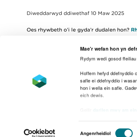
y
m
Diweddarwyd ddiwethaf 10 Maw 2025
w
e
l
Oes rhywbeth o’i le gyda’r dudalen hon?
Rh
i
a
d
Mae'r wefan hon yn def
Rydym wedi gosod ffeiliau 
Cysylltu â ni
Hoffem hefyd ddefnyddio c
safle ei ddefnyddio i was
hon i wella ein safle. Gad
eich dewis.
Datganiad hygyrchedd
Safonau'r Gymr
Gellir
darllen mwy am ein
Datganiad caethwasiaeth fodern
Dewis
Angenrheidiol
Caniatâd