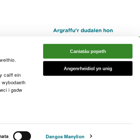
Argraffu’r dudalen hon
I fyny
Caniatáu popeth
weithio.
muno â'r sgwrs
Angenrheidiol yn unig
 caiff ein
’r wybodaeth
cwci i gadw
chwcis
nata
Dangos Manylion
© Cyfoeth Naturiol Cymru