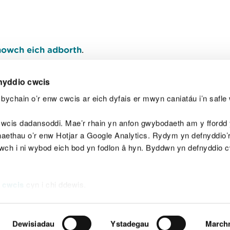
owch eich adborth
.
nyddio cwcis
bychain o’r enw cwcis ar eich dyfais er mwyn caniatáu i’n safle 
Y
wcis dadansoddi. Mae’r rhain yn anfon gwybodaeth am y ffordd y
anaethau o’r enw Hotjar a Google Analytics. Rydym yn defnyddio
ewch i ni wybod eich bod yn fodlon â hyn. Byddwn yn defnyddio 
aeg
Map o'r safle
Hawlfraint
Preifatrwydd a 
 cwcis
cyn i chi ddewis.
Dewisiadau
Ystadegau
March