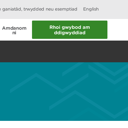
le ganiatâd, trwydded neu esemptiad
English
Rhoi gwybod am
Amdanom
ni
ddigwyddiad