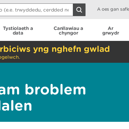
A oes gan saf
Tystiolaeth a
Canllawiau a
Ar
data
chyngor
grwydr
rbiciws yng nghefn gwlad
ogelwch.
am broblem
dalen