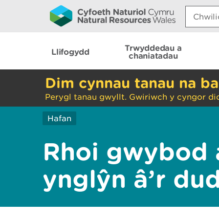
Search:
Trwyddedau a
Llifogydd
chaniatadau
Dim cynnau tanau na ba
Perygl tanau gwyllt. Gwiriwch y cyngor di
Hafan
Rhoi gwybod 
ynglŷn â’r du