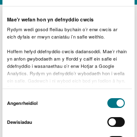
Mae'r wefan hon yn defnyddio cwcis
Rydym wedi gosod ffeiliau bychain o’r enw cwcis ar
D
y
eich dyfais er mwyn caniatáu i’n safle weithio.
Beth oeddech chi’n wneud?
w
e
Hoffem hefyd ddefnyddio cwcis dadansoddi. Mae’r rhain
d
yn anfon gwybodaeth am y ffordd y caiff ein safle ei
w
Peidiwch â chynnwys gwybodaeth bersonol neu
ddefnyddio i wasanaethau o’r enw Hotjar a Google
c
ariannol
h
Analytics. Rydym yn defnyddio’r wybodaeth hon i wella
w
ein safle. Gadewch i ni wybod eich bod yn fodlon â hyn.
r
Byddwn yn defnyddio cwci i gadw eich dewis.
t
Beth oedd yn mynd o’i le?
Dewis
h
Gellir
darllen mwy am ein cwcis
cyn i chi ddewis.
Angenrheidiol
y
Caniatâd
m
a
m
Dewisiadau
e
i