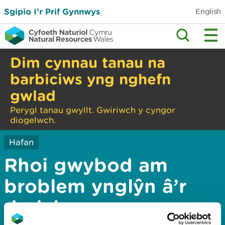
Sgipio I’r Prif Gynnwys
English
Dim cynnau tanau na
barbiciws yng nghefn
gwlad
Perygl tanau gwyllt. Gwiriwch y cyngor
diogelwch.
Hafan
Rhoi gwybod am
broblem ynglŷn â’r
dudalen