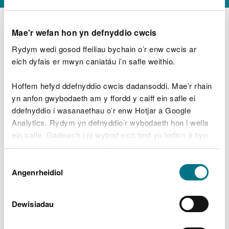
Mae'r wefan hon yn defnyddio cwcis
Rydym wedi gosod ffeiliau bychain o’r enw cwcis ar
D
y
eich dyfais er mwyn caniatáu i’n safle weithio.
Beth oeddech chi’n wneud?
w
e
Hoffem hefyd ddefnyddio cwcis dadansoddi. Mae’r rhain
d
yn anfon gwybodaeth am y ffordd y caiff ein safle ei
w
Peidiwch â chynnwys gwybodaeth bersonol neu
ddefnyddio i wasanaethau o’r enw Hotjar a Google
c
ariannol
h
Analytics. Rydym yn defnyddio’r wybodaeth hon i wella
w
ein safle. Gadewch i ni wybod eich bod yn fodlon â hyn.
r
Byddwn yn defnyddio cwci i gadw eich dewis.
t
Beth oedd yn mynd o’i le?
Dewis
h
Gellir
darllen mwy am ein cwcis
cyn i chi ddewis.
Angenrheidiol
y
Caniatâd
m
a
m
Dewisiadau
e
i