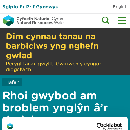
Sgipio I’r Prif Gynnwys
English
Dim cynnau tanau na
barbiciws yng nghefn
gwlad
Perygl tanau gwyllt. Gwiriwch y cyngor
diogelwch.
Hafan
Rhoi gwybod am
broblem ynglŷn â’r
dudalen