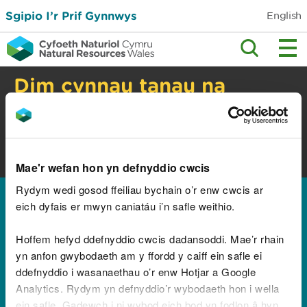
Sgipio I’r Prif Gynnwys
English
Dim cynnau tanau na
barbiciws yng nghefn
gwlad
Perygl tanau gwyllt. Gwiriwch y cyngor
diogelwch.
Mae'r wefan hon yn defnyddio cwcis
Rydym wedi gosod ffeiliau bychain o’r enw cwcis ar
Hafan
eich dyfais er mwyn caniatáu i’n safle weithio.
Canlyniadau ar gyfer
Hoffem hefyd ddefnyddio cwcis dadansoddi. Mae’r rhain
"Global Accessibility
yn anfon gwybodaeth am y ffordd y caiff ein safle ei
ddefnyddio i wasanaethau o’r enw Hotjar a Google
Awareness Day"
Analytics. Rydym yn defnyddio’r wybodaeth hon i wella
ein safle. Gadewch i ni wybod eich bod yn fodlon â hyn.