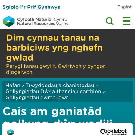
Sgipio I’r Prif Gynnwys
English
Dim cynnau tanau na
barbiciws yng nghefn
gwlad
Perygl tanau gwyllt. Gwiriwch y cyngor
diogelwch.
Hafan
Trwyddedau a chaniatadau
>
>
Gollyngiadau Dŵr a thanciau carthion
>
Gollyngiadau cwmni dŵr
Cais am ganiatâd
gollwng dŵr wedi’i