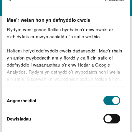
gwblhau
Mae'r wefan hon yn defnyddio cwcis
Rydym wedi gosod ffeiliau bychain o’r enw cwcis ar
BETA
: Mae hwn yn wasanaeth newydd
eich dyfais er mwyn caniatáu i’n safle weithio.
—
rhowch adborth i'n helpu i'w wella
Hoffem hefyd ddefnyddio cwcis dadansoddi. Mae’r rhain
yn anfon gwybodaeth am y ffordd y caiff ein safle ei
Rydym wedi cael eich cais am ganiatâd o dan
ddefnyddio i wasanaethau o’r enw Hotjar a Google
Ddeddf y Diwydiant Dŵr.
Analytics. Rydym yn defnyddio’r wybodaeth hon i wella
ein safle. Gadewch i ni wybod eich bod yn fodlon â hyn.
Os rhoddir caniatâd rhaid i chi roi gwybod i ni 48
Byddwn yn defnyddio cwci i gadw eich dewis.
awr cyn i'r gollyngiad ddigwydd.
Dewis
Gellir
darllen mwy am ein cwcis
cyn i chi ddewis.
Angenrheidiol
Caniatâd
Sut i dalu
Os ydych wedi gofyn am alwad yn ôl, byddwn yn
Dewisiadau
cysylltu â chi.