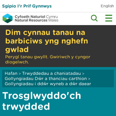
Sgipio I’r Prif Gynnwys
English
Dim cynnau tanau na
barbiciws yng nghefn
gwlad
Perygl tanau gwyllt. Gwiriwch y cyngor
diogelwch.
Hafan
Trwyddedau a chaniatadau
>
>
Gollyngiadau Dŵr a thanciau carthion
>
Gollyngiadau i ddŵr wyneb a dŵr daear
Trosglwyddo'ch
trwydded