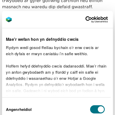
trwydded ar gyfer gollwng carthion neu elifion
masnach neu waredu dip defaid gwastraff.
Dechrau nawr
Ffioedd a thaliadau
Mae'r wefan hon yn defnyddio cwcis
Rydym wedi gosod ffeiliau bychain o’r enw cwcis ar
Bydd angen i chi dalu ffi o £386 i drosglwyddo eich
eich dyfais er mwyn caniatáu i’n safle weithio.
trwydded amgylcheddol.
Hoffem hefyd ddefnyddio cwcis dadansoddi. Mae’r rhain
yn anfon gwybodaeth am y ffordd y caiff ein safle ei
ddefnyddio i wasanaethau o’r enw Hotjar a Google
Lawrlwythiadau dogfennau
Analytics. Rydym yn defnyddio’r wybodaeth hon i wella
cysylltiedig
ein safle. Gadewch i ni wybod eich bod yn fodlon â hyn.
Byddwn yn defnyddio cwci i gadw eich dewis.
Ffurflen - Rhan A
WORD [176.9
Dewis
KB]
Gellir
darllen mwy am ein cwcis
cyn i chi ddewis.
Angenrheidiol
Caniatâd