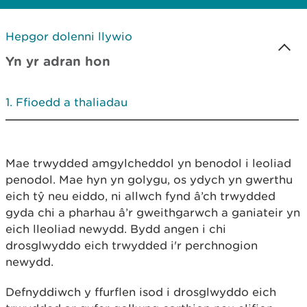
Hepgor dolenni llywio
Yn yr adran hon
Ffioedd a thaliadau
Mae trwydded amgylcheddol yn benodol i leoliad
penodol. Mae hyn yn golygu, os ydych yn gwerthu
eich tŷ neu eiddo, ni allwch fynd â’ch trwydded
gyda chi a pharhau â’r gweithgarwch a ganiateir yn
eich lleoliad newydd. Bydd angen i chi
drosglwyddo eich trwydded i'r perchnogion
newydd.
Defnyddiwch y ffurflen isod i drosglwyddo eich