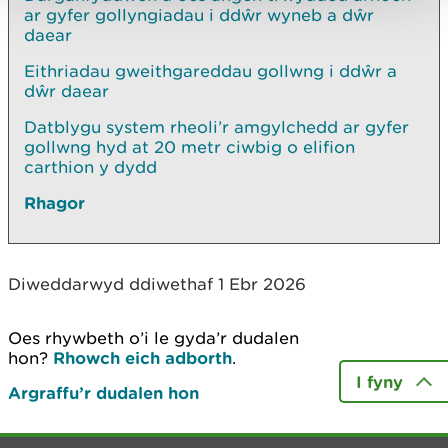
ar gyfer gollyngiadau i ddŵr wyneb a dŵr
daear
Eithriadau gweithgareddau gollwng i ddŵr a
dŵr daear
Datblygu system rheoli’r amgylchedd ar gyfer
gollwng hyd at 20 metr ciwbig o elifion
carthion y dydd
Rhagor
Diweddarwyd ddiwethaf 1 Ebr 2026
Oes rhywbeth o’i le gyda’r dudalen
hon?
Rhowch eich adborth
.
I fyny
Argraffu’r dudalen hon