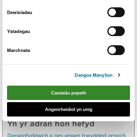
NODYN CANLLAW A.doc
WORD
Dewisiadau
[208.0 KB]
Ystadegau
Ffurflen - Rhan D1
WORD [158.5
KB]
Marchnata
NODYN CANLLAW - Rhan D1
PDF
[139.2 KB]
Dangos Manylion
Caniatáu popeth
Angenrheidiol yn unig
Archwilio mwy
Yn yr adran hon hefyd
Darganfyddwch a oes angen trwydded arnoch