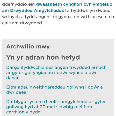
ddefnyddio ein
gwasanaeth cynghori cyn ymgeisio
am Drwydded Amgylcheddol
a byddwn yn dweud
wrthych a fydd angen i ni gynnal un wrth asesu eich
cais am drwydded.
Archwilio mwy
Yn yr adran hon hefyd
Darganfyddwch a oes angen trwydded arnoch
ar gyfer gollyngiadau i ddŵr wyneb a dŵr
daear
Eithriadau gweithgareddau gollwng i ddŵr a
dŵr daear
Datblygu system rheoli’r amgylchedd ar gyfer
gollwng hyd at 20 metr ciwbig o elifion
carthion y dydd