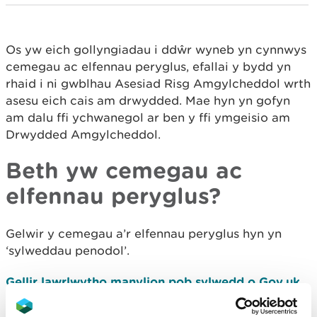
Os yw eich gollyngiadau i ddŵr wyneb yn cynnwys
cemegau ac elfennau peryglus, efallai y bydd yn
rhaid i ni gwblhau Asesiad Risg Amgylcheddol wrth
asesu eich cais am drwydded. Mae hyn yn gofyn
am dalu ffi ychwanegol ar ben y ffi ymgeisio am
Drwydded Amgylcheddol.
Beth yw cemegau ac
elfennau peryglus?
Gelwir y cemegau a’r elfennau peryglus hyn yn
‘sylweddau penodol’.
Gellir lawrlwytho manylion pob sylwedd o Gov.uk