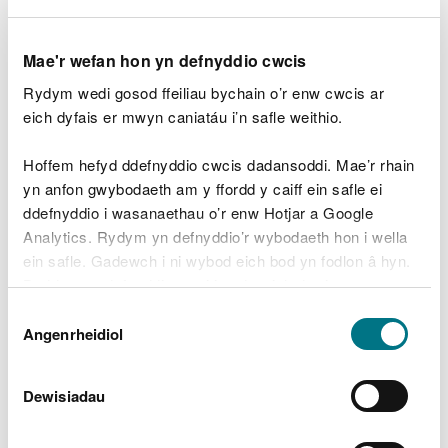
Sut ydw i'n gwybod a
ydyn nhw yn fy
Mae'r wefan hon yn defnyddio cwcis
ngollyngiadau i?
Rydym wedi gosod ffeiliau bychain o’r enw cwcis ar
eich dyfais er mwyn caniatáu i’n safle weithio.
Mae cemegau ac elfennau peryglus yn debygol o
fod yn y gollyngiad os:
Hoffem hefyd ddefnyddio cwcis dadansoddi. Mae’r rhain
yn anfon gwybodaeth am y ffordd y caiff ein safle ei
caniateir iddynt gael eu hychwanegu at y
ddefnyddio i wasanaethau o’r enw Hotjar a Google
gollyngiad (er enghraifft caniatâd elifion
masnach cwmni dŵr neu ollyngiadau o
Analytics. Rydym yn defnyddio’r wybodaeth hon i wella
osodiadau)
ein safle. Gadewch i ni wybod eich bod yn fodlon â hyn.
rydych wedi'u hychwanegu at y gollyngiad (er
Byddwn yn defnyddio cwci i gadw eich dewis.
enghraifft o weithgarwch, neu lle gallech fod
Dewis
wedi ychwanegu haearn neu alwminiwm i dynnu
Gellir
darllen mwy am ein cwcis
cyn i chi ddewis.
Angenrheidiol
Caniatâd
ffosfforws).
rydych chi wedi'u canfod gan ddefnyddio
dadansoddiad cemegol
Dewisiadau
Beth mae'r Asesiad Risg