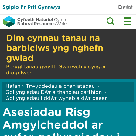
Sgipio I’r Prif Gynnwys
English
Dim cynnau tanau na
barbiciws yng nghefn
gwlad
Perygl tanau gwyllt. Gwiriwch y cyngor
diogelwch.
Hafan
Trwyddedau a chaniatadau
>
>
Gollyngiadau Dŵr a thanciau carthion
>
Gollyngiadau i ddŵr wyneb a dŵr daear
Asesiadau Risg
Amgylcheddol ar