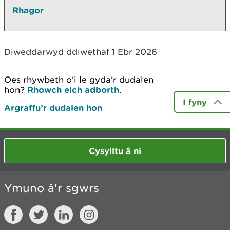
Rhagor
Diweddarwyd ddiwethaf 1 Ebr 2026
Oes rhywbeth o’i le gyda’r dudalen
hon?
Rhowch eich adborth
.
I fyny
Argraffu’r dudalen hon
Cysylltu â ni
Ymuno â'r sgwrs