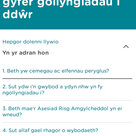
gyfer gollyngiadau i
ddŵr
Hepgor dolenni llywio
Yn yr adran hon
Beth yw cemegau ac elfennau peryglus?
Sut ydw i'n gwybod a ydyn nhw yn fy
ngollyngiadau i?
Beth mae'r Asesiad Risg Amgylcheddol yn ei
wneud?
Sut allaf gael rhagor o wybodaeth?