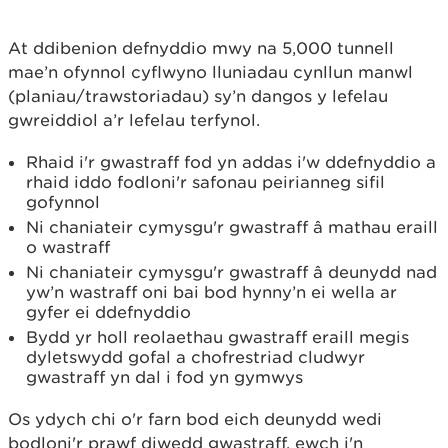
At ddibenion defnyddio mwy na 5,000 tunnell
mae’n ofynnol cyflwyno lluniadau cynllun manwl
(planiau/trawstoriadau) sy’n dangos y lefelau
gwreiddiol a’r lefelau terfynol.
Rhaid i'r gwastraff fod yn addas i'w ddefnyddio a
rhaid iddo fodloni'r safonau peirianneg sifil
gofynnol
Ni chaniateir cymysgu'r gwastraff â mathau eraill
o wastraff
Ni chaniateir cymysgu'r gwastraff â deunydd nad
yw’n wastraff oni bai bod hynny’n ei wella ar
gyfer ei ddefnyddio
Bydd yr holl reolaethau gwastraff eraill megis
dyletswydd gofal a chofrestriad cludwyr
gwastraff yn dal i fod yn gymwys
Os ydych chi o'r farn bod eich deunydd wedi
bodloni'r prawf diwedd gwastraff, ewch i'n