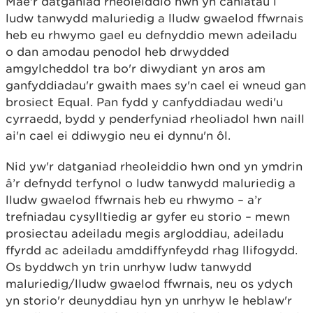
Mae'r datganiad rheoleiddio hwn yn caniatáu i
ludw tanwydd maluriedig a lludw gwaelod ffwrnais
heb eu rhwymo gael eu defnyddio mewn adeiladu
o dan amodau penodol heb drwydded
amgylcheddol tra bo'r diwydiant yn aros am
ganfyddiadau'r gwaith maes sy'n cael ei wneud gan
brosiect Equal. Pan fydd y canfyddiadau wedi'u
cyrraedd, bydd y penderfyniad rheoliadol hwn naill
ai'n cael ei ddiwygio neu ei dynnu'n ôl.
Nid yw'r datganiad rheoleiddio hwn ond yn ymdrin
â’r defnydd terfynol o ludw tanwydd maluriedig a
lludw gwaelod ffwrnais heb eu rhwymo – a’r
trefniadau cysylltiedig ar gyfer eu storio – mewn
prosiectau adeiladu megis argloddiau, adeiladu
ffyrdd ac adeiladu amddiffynfeydd rhag llifogydd.
Os byddwch yn trin unrhyw ludw tanwydd
maluriedig/lludw gwaelod ffwrnais, neu os ydych
yn storio'r deunyddiau hyn yn unrhyw le heblaw'r