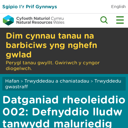
Sgipio I’r Prif Gynnwys
English
Dim cynnau tanau na
barbiciws yng nghefn
gwlad
Perygl tanau gwyllt. Gwiriwch y cyngor
diogelwch.
Hafan
Trwyddedau a chaniatadau
Trwyddedu
>
>
gwastraff
Datganiad rheoleiddio
002: Defnyddio lludw
tanwydd maluriedig