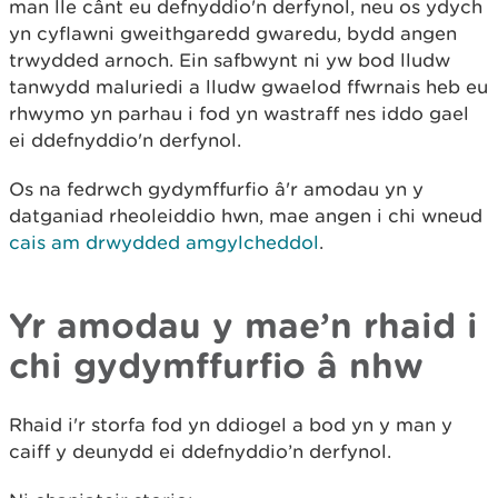
man lle cânt eu defnyddio'n derfynol, neu os ydych
yn cyflawni gweithgaredd gwaredu, bydd angen
trwydded arnoch. Ein safbwynt ni yw bod lludw
tanwydd maluriedi a lludw gwaelod ffwrnais heb eu
rhwymo yn parhau i fod yn wastraff nes iddo gael
ei ddefnyddio'n derfynol.
Os na fedrwch gydymffurfio â'r amodau yn y
datganiad rheoleiddio hwn, mae angen i chi wneud
cais am drwydded amgylcheddol
.
Yr amodau y mae’n rhaid i
chi gydymffurfio â nhw
Rhaid i'r storfa fod yn ddiogel a bod yn y man y
caiff y deunydd ei ddefnyddio’n derfynol.