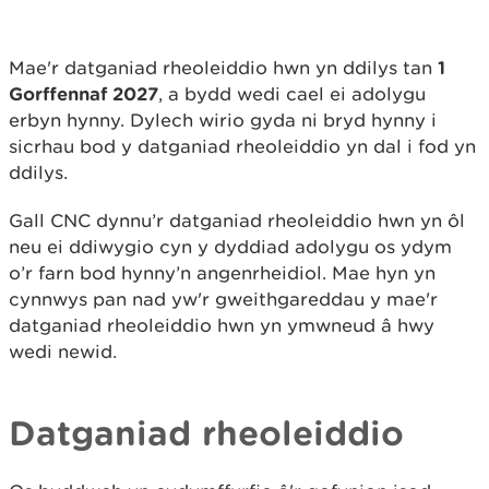
Mae'r datganiad rheoleiddio hwn yn ddilys tan
1
Gorffennaf 2027
, a bydd wedi cael ei adolygu
erbyn hynny. Dylech wirio gyda ni bryd hynny i
sicrhau bod y datganiad rheoleiddio yn dal i fod yn
ddilys.
Gall CNC dynnu’r datganiad rheoleiddio hwn yn ôl
neu ei ddiwygio cyn y dyddiad adolygu os ydym
o’r farn bod hynny’n angenrheidiol. Mae hyn yn
cynnwys pan nad yw'r gweithgareddau y mae'r
datganiad rheoleiddio hwn yn ymwneud â hwy
wedi newid.
Datganiad rheoleiddio