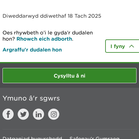
Diweddarwyd ddiwethaf 18 Tach 2025
Oes rhywbeth o’i le gyda’r dudalen
hon?
Rhowch eich adborth
.
I fyny
Argraffu’r dudalen hon
Cysylltu â ni
Ymuno â'r sgwrs
Datganiad hygyrchedd
Safonau'r Gymraeg