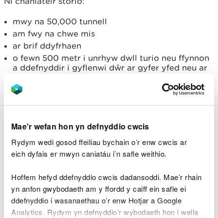
Ni chaniateir storio:
mwy na 50,000 tunnell
am fwy na chwe mis
ar brif ddyfrhaen
o fewn 500 metr i unrhyw dwll turio neu ffynnon
a ddefnyddir i gyflenwi dŵr ar gyfer yfed neu ar
gyfer cynhyrchu bwyd domestig
o fewn 500 metr i ecosystem daearol sy’n
ddibynnol ar ddŵr daear oni bai bod system
casglu trwytholchion yn ei lle
Mae'r wefan hon yn defnyddio cwcis
O ran y defnydd o wastraff:
Rydym wedi gosod ffeiliau bychain o’r enw cwcis ar
eich dyfais er mwyn caniatáu i’n safle weithio.
ni chaniateir defnyddio mwy na 100,000 tunnell
ar gyfer y prosiect adeiladu cyfan. Byddwn yn
Hoffem hefyd ddefnyddio cwcis dadansoddi. Mae’r rhain
defnyddio dull synnwyr cyffredin o ran a yw
yn anfon gwybodaeth am y ffordd y caiff ein safle ei
rhywbeth yn brosiect unigol neu wedi’i rannu’n
artiffisial. Er enghraifft, byddai adeiladu ffordd
ddefnyddio i wasanaethau o’r enw Hotjar a Google
neu briffordd fel arfer yn brosiect unigol hyd yn
Analytics. Rydym yn defnyddio’r wybodaeth hon i wella