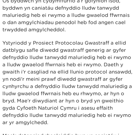
Os byddwch yn cydymffurfio â'r gofynion isod,
byddwn yn caniatáu defnyddio lludw tanwydd
maluriedig heb ei rwymo a lludw gwaelod ffwrnais
o dan amgylchiadau penodol heb fod angen cael
trwydded amgylcheddol.
Ystyriodd y Prosiect Protocolau Gwastraff a ellid
datblygu safle diwedd gwastraff generig ar gyfer
defnyddio lludw tanwydd maluriedig heb ei rwymo
a lludw gwaelod ffwrnais heb ei rwymo. Daeth y
gwaith i'r casgliad na ellid llunio protocol ansawdd,
yn nodi'r meini prawf diwedd gwastraff ar gyfer
cynhyrchu a defnyddio lludw tanwydd maluriedig a
lludw gwaelod ffwrnais heb eu rhwymo, ar hyn o
bryd. Mae’r diwydiant ar hyn o bryd yn gweithio
gyda Cyfoeth Naturiol Cymru i asesu effaith
defnyddio lludw tanwydd maluriedig heb ei rwymo
ar yr amgylchedd.