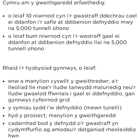
Cymru am y gweithgaredd arfaethedig:
o leiaf 10 niwrnod cyn i’r gwastraff ddechrau cael
ei ddanfon i’r safle at ddibenion defnyddio mwy
na 5,000 tunnell ohono
o leiaf bum niwrnod cyn i’r wastraff gael ei
ddanfon at ddibenion defnyddio llai na 5,000
tunnell ohono
Rhaid i'r hysbysiad gynnwys, o leiaf:
enw a manylion cyswllt y gweithredwr; a’r
lleoliad lle mae'r lludw tanwydd maluriedig neu'r
lludw gwaelod ffwrnais i gael ei ddefnyddio, gan
gynnwys cyfeirnod grid
y symiau sydd i'w defnyddio (mewn tunelli)
hyd y prosiect; manylion y gweithgaredd
cadarnhad bod y defnydd o'r gwastraff yn
cydymffurfio ag amodau'r datganiad rheoleiddio
hwn