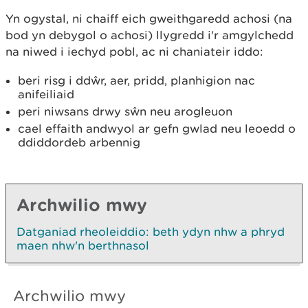
Yn ogystal, ni chaiff eich gweithgaredd achosi (na
bod yn debygol o achosi) llygredd i'r amgylchedd
na niwed i iechyd pobl, ac ni chaniateir iddo:
beri risg i ddŵr, aer, pridd, planhigion nac
anifeiliaid
peri niwsans drwy sŵn neu arogleuon
cael effaith andwyol ar gefn gwlad neu leoedd o
ddiddordeb arbennig
Archwilio mwy
Datganiad rheoleiddio: beth ydyn nhw a phryd
maen nhw'n berthnasol
Archwilio mwy