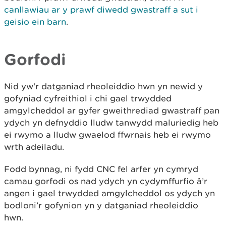
canllawiau ar y prawf diwedd gwastraff a sut i
geisio ein barn
.
Gorfodi
Nid yw'r datganiad rheoleiddio hwn yn newid y
gofyniad cyfreithiol i chi gael trwydded
amgylcheddol ar gyfer gweithrediad gwastraff pan
ydych yn defnyddio lludw tanwydd maluriedig heb
ei rwymo a lludw gwaelod ffwrnais heb ei rwymo
wrth adeiladu.
Fodd bynnag, ni fydd CNC fel arfer yn cymryd
camau gorfodi os nad ydych yn cydymffurfio â’r
angen i gael trwydded amgylcheddol os ydych yn
bodloni’r gofynion yn y datganiad rheoleiddio
hwn.