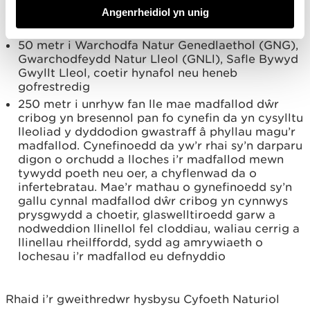
500 metr i safle Ewropeaidd, safle Ramsar neu
Angenrheidiol yn unig
Safle o Ddiddordeb Gwyddonol Arbennig
(SoDdGA)
50 metr i Warchodfa Natur Genedlaethol (GNG),
Gwarchodfeydd Natur Lleol (GNLl), Safle Bywyd
Gwyllt Lleol, coetir hynafol neu heneb
gofrestredig
250 metr i unrhyw fan lle mae madfallod dŵr
cribog yn bresennol pan fo cynefin da yn cysylltu
lleoliad y dyddodion gwastraff â phyllau magu’r
madfallod. Cynefinoedd da yw’r rhai sy’n darparu
digon o orchudd a lloches i’r madfallod mewn
tywydd poeth neu oer, a chyflenwad da o
infertebratau. Mae’r mathau o gynefinoedd sy’n
gallu cynnal madfallod dŵr cribog yn cynnwys
prysgwydd a choetir, glaswelltiroedd garw a
nodweddion llinellol fel cloddiau, waliau cerrig a
llinellau rheilffordd, sydd ag amrywiaeth o
lochesau i’r madfallod eu defnyddio
Rhaid i’r gweithredwr hysbysu Cyfoeth Naturiol