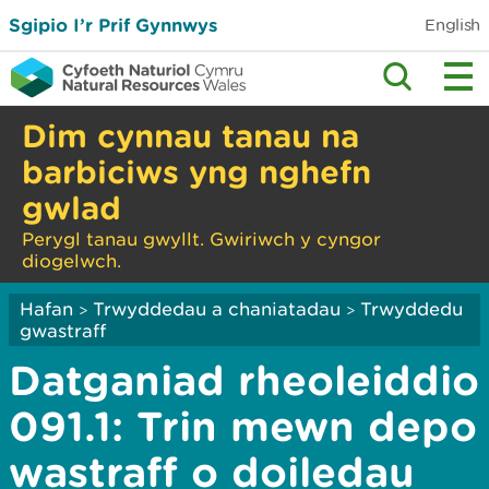
Sgipio I’r Prif Gynnwys
English
Dim cynnau tanau na
barbiciws yng nghefn
gwlad
Perygl tanau gwyllt. Gwiriwch y cyngor
diogelwch.
Hafan
Trwyddedau a chaniatadau
Trwyddedu
>
>
gwastraff
Datganiad rheoleiddio
091.1: Trin mewn depo
wastraff o doiledau