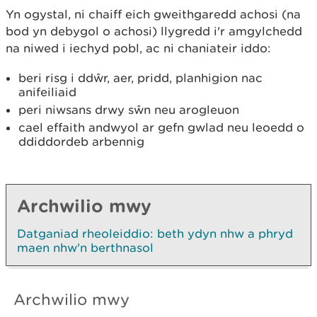
Yn ogystal, ni chaiff eich gweithgaredd achosi (na
bod yn debygol o achosi) llygredd i'r amgylchedd
na niwed i iechyd pobl, ac ni chaniateir iddo:
beri risg i ddŵr, aer, pridd, planhigion nac
anifeiliaid
peri niwsans drwy sŵn neu arogleuon
cael effaith andwyol ar gefn gwlad neu leoedd o
ddiddordeb arbennig
Archwilio mwy
Datganiad rheoleiddio: beth ydyn nhw a phryd
maen nhw'n berthnasol
Archwilio mwy