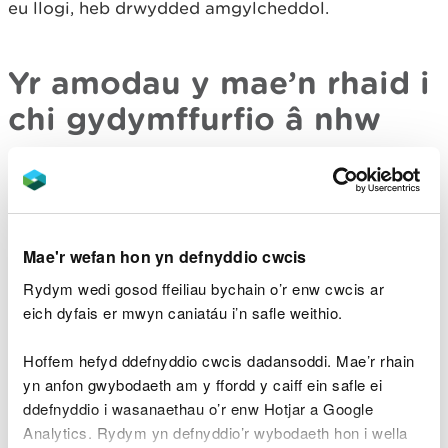
eu llogi, heb drwydded amgylcheddol.
Yr amodau y mae’n rhaid i
chi gydymffurfio â nhw
Rhaid:
eich bod dim ond yn compostio yn y depo
wastraff solet o doiledau gwahanydd a logwyd
o’r depo hwnnw
Mae'r wefan hon yn defnyddio cwcis
eich bod dim ond yn compostio gwastraff solet o
Rydym wedi gosod ffeiliau bychain o’r enw cwcis ar
doiledau gwahanydd sydd â system na all
eich dyfais er mwyn caniatáu i’n safle weithio.
gollwng sy'n gwahanu wrin, solidau a gwastraff
glanweithiol
Hoffem hefyd ddefnyddio cwcis dadansoddi. Mae’r rhain
eich bod dim ond yn compostio gwastraff solet a
yn anfon gwybodaeth am y ffordd y caiff ein safle ei
oedd wedi'i gymysgu â blawd llif neu naddion o
bren crai tra'r oedd y toiled compostio yn cael ei
ddefnyddio i wasanaethau o’r enw Hotjar a Google
ddefnyddio
Analytics. Rydym yn defnyddio’r wybodaeth hon i wella