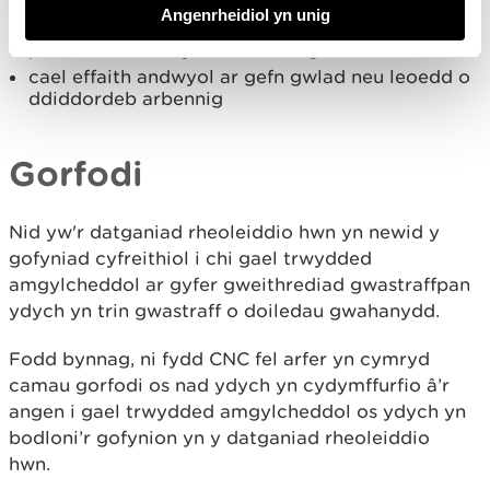
peri risg i ddŵr, aer, pridd, planhigion nac
Angenrheidiol yn unig
anifeiliaid
peri niwsans drwy sŵn neu arogleuon
cael effaith andwyol ar gefn gwlad neu leoedd o
ddiddordeb arbennig
Gorfodi
Nid yw'r datganiad rheoleiddio hwn yn newid y
gofyniad cyfreithiol i chi gael trwydded
amgylcheddol ar gyfer gweithrediad gwastraffpan
ydych yn trin gwastraff o doiledau gwahanydd.
Fodd bynnag, ni fydd CNC fel arfer yn cymryd
camau gorfodi os nad ydych yn cydymffurfio â’r
angen i gael trwydded amgylcheddol os ydych yn
bodloni’r gofynion yn y datganiad rheoleiddio
hwn.