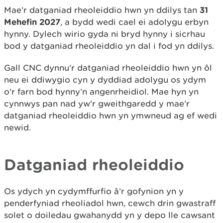
Mae’r datganiad rheoleiddio hwn yn ddilys tan
31
Mehefin 2027
, a bydd wedi cael ei adolygu erbyn
hynny. Dylech wirio gyda ni bryd hynny i sicrhau
bod y datganiad rheoleiddio yn dal i fod yn ddilys.
Gall CNC dynnu’r datganiad rheoleiddio hwn yn ôl
neu ei ddiwygio cyn y dyddiad adolygu os ydym
o’r farn bod hynny’n angenrheidiol. Mae hyn yn
cynnwys pan nad yw'r gweithgaredd y mae’r
datganiad rheoleiddio hwn yn ymwneud ag ef wedi
newid.
Datganiad rheoleiddio
Os ydych yn cydymffurfio â’r gofynion yn y
penderfyniad rheoliadol hwn, cewch drin gwastraff
solet o doiledau gwahanydd yn y depo lle cawsant