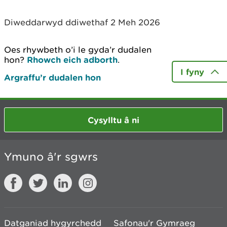
Diweddarwyd ddiwethaf 2 Meh 2026
Oes rhywbeth o’i le gyda’r dudalen
hon?
Rhowch eich adborth
.
I fyny
Argraffu’r dudalen hon
Cysylltu â ni
Ymuno â'r sgwrs
Datganiad hygyrchedd
Safonau'r Gymraeg