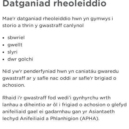
Datganiad rheoleiddio
Mae'r datganiad rheoleiddio hwn yn gymwys i
storio a thrin y gwastraff canlynol
sbwriel
gwellt
slyri
dwr golchi
Nid yw'r penderfyniad hwn yn caniatáu gwaredu
gwastraff ar y safle nac oddi ar safle'r brigiad o
achosion.
Rhaid i'r gwastraff fod wedi’i gynhyrchu wrth
lanhau a diheintio ar ôl i frigiad o achosion o glefyd
anifeiliaid gael ei gadarnhau gan yr Asiantaeth
Iechyd Anifeiliaid a Phlanhigion (APHA).