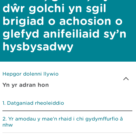
dŵr golchi yn sgil
brigiad o achosion o
glefyd anifeiliaid sy’n
hysbysadwy
Hepgor dolenni llywio
Yn yr adran hon
Datganiad rheoleiddio
Yr amodau y mae’n rhaid i chi gydymffurfio â
nhw