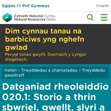
Sgipio I’r Prif Gynnwys
English
Dim cynnau tanau na
barbiciws yng nghefn
gwlad
Perygl tanau gwyllt. Gwiriwch y cyngor
diogelwch.
Hafan
Trwyddedau a chaniatadau
Trwyddedu
>
>
gwastraff
Datganiad rheoleiddio
020.1: Storio a thrin
sbwriel, gwellt, slyri a