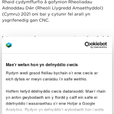
Rhaid cydymffurfio â gofynion Rheoliadau
Adnoddau Dŵr (Rheoli Llygredd Amaethyddol)
(Cymru) 2021 oni bai y cytunir fel arall yn
ysgrifenedig gan CNC.
Yr amodau y mae’n rhaid i
chi gydymffurfio â nhw
Nid yw’r datganiad rheoleiddio hwn ond yn
Mae'r wefan hon yn defnyddio cwcis
gymwys pan fydd brigiad o achosion o glefyd
Rydym wedi gosod ffeiliau bychain o’r enw cwcis ar
anifeiliaid wedi'i gadarnhau gan yr Asiantaeth
eich dyfais er mwyn caniatáu i’n safle weithio.
Iechyd Anifeiliaid a Phlanhigion.
Hoffem hefyd ddefnyddio cwcis dadansoddi. Mae’r rhain
Rhaid i chi wneud y canlynol:
yn anfon gwybodaeth am y ffordd y caiff ein safle ei
dilyn gofynion yr Asiantaeth Iechyd Anifeiliaid a
ddefnyddio i wasanaethau o’r enw Hotjar a Google
Phlanhigion pan fyddwch yn storio ac yn trin
Analytics. Rydym yn defnyddio’r wybodaeth hon i wella
gwastraff yn sgil brigiad o achosion o glefyd