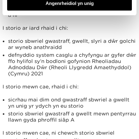
01* ar gyfer dŵr golchi
Angenrheidiol yn unig
ar gyfer taenu dŵr golchi i dir, rhaid i chi gysylltu
â ni
I storio ar iard rhaid i chi:
storio sbwriel gwastraff, gwellt, slyri a dŵr golchi
ar wyneb anathraidd
defnyddio system casglu a chyfyngu ar gyfer dŵr
ffo hylifol sy’n bodloni gofynion Rheoliadau
Adnoddau Dŵr (Rheoli Llygredd Amaethyddol)
(Cymru) 2021
I storio mewn cae, rhaid i chi:
sicrhau mai dim ond gwastraff sbwriel a gwellt
yn unig yr ydych yn eu storio
storio sbwriel gwastraff a gwellt mewn pentyrrau
llawn gyda phroffil siâp A
I storio mwen cae, ni chewch storio sbwriel