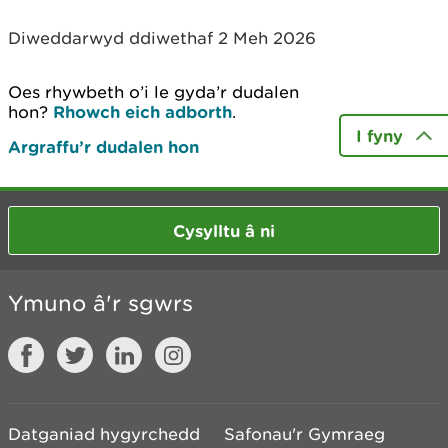
Diweddarwyd ddiwethaf 2 Meh 2026
Oes rhywbeth o’i le gyda’r dudalen
hon?
Rhowch eich adborth
.
I fyny
Argraffu’r dudalen hon
Cysylltu â ni
Ymuno â'r sgwrs
Datganiad hygyrchedd
Safonau'r Gymraeg