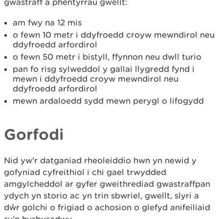
gwastraff a phentyrrau gwellt:
am fwy na 12 mis
o fewn 10 metr i ddyfroedd croyw mewndirol neu
ddyfroedd arfordirol
o fewn 50 metr i bistyll, ffynnon neu dwll turio
pan fo risg sylweddol y gallai llygredd fynd i
mewn i ddyfroedd croyw mewndirol neu
ddyfroedd arfordirol
mewn ardaloedd sydd mewn perygl o lifogydd
Gorfodi
Nid yw'r datganiad rheoleiddio hwn yn newid y
gofyniad cyfreithiol i chi gael trwydded
amgylcheddol ar gyfer gweithrediad gwastraffpan
ydych yn storio ac yn trin sbwriel, gwellt, slyri a
dŵr golchi o frigiad o achosion o glefyd anifeiliaid