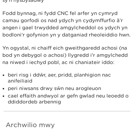
sy’n hysbysadwy
Fodd bynnag, ni fydd CNC fel arfer yn cymryd
camau gorfodi os nad ydych yn cydymffurfio â’r
angen i gael trwydded amgylcheddol os ydych yn
bodloni’r gofynion yn y datganiad rheoleiddio hwn.
Yn ogystal, ni chaiff eich gweithgaredd achosi (na
bod yn debygol o achosi) llygredd i'r amgylchedd
na niwed i iechyd pobl, ac ni chaniateir iddo:
beri risg i ddŵr, aer, pridd, planhigion nac
anifeiliaid
peri niwsans drwy sŵn neu arogleuon
cael effaith andwyol ar gefn gwlad neu leoedd o
ddiddordeb arbennig
Archwilio mwy