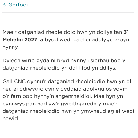
Gorfodi
Mae’r datganiad rheoleiddio hwn yn ddilys tan
31
Mehefin 2027
, a bydd wedi cael ei adolygu erbyn
hynny.
Dylech wirio gyda ni bryd hynny i sicrhau bod y
datganiad rheoleiddio yn dal i fod yn ddilys.
Gall CNC dynnu’r datganiad rheoleiddio hwn yn ôl
neu ei ddiwygio cyn y dyddiad adolygu os ydym
o’r farn bod hynny’n angenrheidiol. Mae hyn yn
cynnwys pan nad yw'r gweithgaredd y mae’r
datganiad rheoleiddio hwn yn ymwneud ag ef wedi
newid.