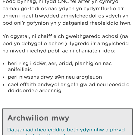
Fodd bynnag, ni fydd CNC fel arfer yn cymryd
camau gorfodi os nad ydych yn cydymffurfio â’r
angen i gael trwydded amgylcheddol os ydych yn
bodloni’r gofynion yn y datganiad rheoleiddio hwn.
Yn ogystal, ni chaiff eich gweithgaredd achosi (na
bod yn debygol o achosi) llygredd i'r amgylchedd
na niwed i iechyd pobl, ac ni chaniateir iddo:
beri risg i ddŵr, aer, pridd, planhigion nac
anifeiliaid
peri niwsans drwy sŵn neu arogleuon
cael effaith andwyol ar gefn gwlad neu leoedd o
ddiddordeb arbennig
Archwilion mwy
Datganiad rheoleiddio: beth ydyn nhw a phryd