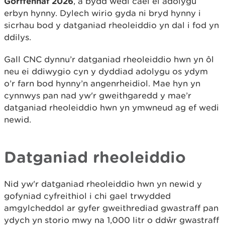
Gorffennaf 2026
, a bydd wedi cael ei adolygu
erbyn hynny. Dylech wirio gyda ni bryd hynny i
sicrhau bod y datganiad rheoleiddio yn dal i fod yn
ddilys.
Gall CNC dynnu’r datganiad rheoleiddio hwn yn ôl
neu ei ddiwygio cyn y dyddiad adolygu os ydym
o’r farn bod hynny’n angenrheidiol. Mae hyn yn
cynnwys pan nad yw'r gweithgaredd y mae’r
datganiad rheoleiddio hwn yn ymwneud ag ef wedi
newid.
Datganiad rheoleiddio
Nid yw'r datganiad rheoleiddio hwn yn newid y
gofyniad cyfreithiol i chi gael trwydded
amgylcheddol ar gyfer gweithrediad gwastraff pan
ydych yn storio mwy na 1,000 litr o ddŵr gwastraff