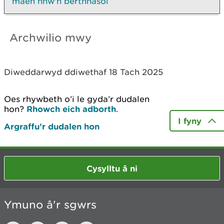
maen nhw'n berthnasol
Archwilio mwy
Diweddarwyd ddiwethaf 18 Tach 2025
Oes rhywbeth o’i le gyda’r dudalen
hon?
Rhowch eich adborth
.
I fyny
Argraffu’r dudalen hon
Cysylltu â ni
Ymuno â'r sgwrs