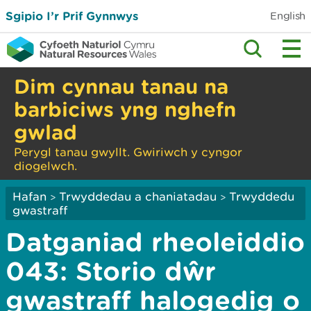
Sgipio I’r Prif Gynnwys
English
Dim cynnau tanau na
barbiciws yng nghefn
gwlad
Perygl tanau gwyllt. Gwiriwch y cyngor
diogelwch.
Hafan
Trwyddedau a chaniatadau
Trwyddedu
>
>
gwastraff
Datganiad rheoleiddio
043: Storio dŵr
gwastraff halogedig o