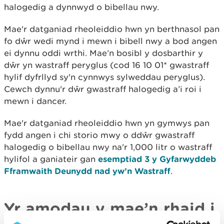
halogedig a dynnwyd o bibellau nwy.
Mae'r datganiad rheoleiddio hwn yn berthnasol pan
fo dŵr wedi mynd i mewn i bibell nwy a bod angen
ei dynnu oddi wrthi. Mae’n bosibl y dosbarthir y
dŵr yn wastraff peryglus (cod 16 10 01* gwastraff
hylif dyfrllyd sy'n cynnwys sylweddau peryglus).
Cewch dynnu'r dŵr gwastraff halogedig a’i roi i
mewn i dancer.
Mae'r datganiad rheoleiddio hwn yn gymwys pan
fydd angen i chi storio mwy o ddŵr gwastraff
halogedig o bibellau nwy na'r 1,000 litr o wastraff
hylifol a ganiateir gan
esemptiad 3 y Gyfarwyddeb
Fframwaith Deunydd nad yw’n Wastraff
.
Yr amodau y mae’n rhaid i