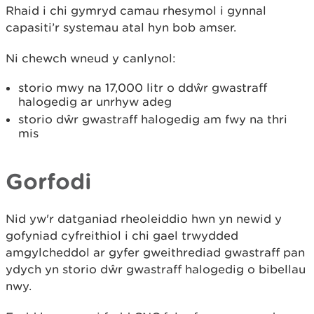
Rhaid i chi gymryd camau rhesymol i gynnal
capasiti’r systemau atal hyn bob amser.
Ni chewch wneud y canlynol:
storio mwy na 17,000 litr o ddŵr gwastraff
halogedig ar unrhyw adeg
storio dŵr gwastraff halogedig am fwy na thri
mis
Gorfodi
Nid yw'r datganiad rheoleiddio hwn yn newid y
gofyniad cyfreithiol i chi gael trwydded
amgylcheddol ar gyfer gweithrediad gwastraff pan
ydych yn storio dŵr gwastraff halogedig o bibellau
nwy.