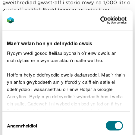
gweithrediad gwastraff i storio mwy na 1,000 litr o
wastraff hylifol. Fodd bynnag, os ydych yn
cydymffurfio â'r amodau yn y datganiad
rheoleiddio hwn, nid oes angen trwydded
amgylcheddol arnoch ar gyfer gweithrediad
gwastraff ar gyfer y gweithgaredd hwn.
Mae'r wefan hon yn defnyddio cwcis
Nid yw'r datganiad rheoleiddio hwn yn gymwys i
Rydym wedi gosod ffeiliau bychain o’r enw cwcis ar
unrhyw weithgaredd arall, hyd yn oed os yw’n dod
eich dyfais er mwyn caniatáu i’n safle weithio.
o dan yr un ddeddfwriaeth. Mae’n bosibl y bydd
angen i chi gael trwyddedau eraill o hyd ar gyfer
Hoffem hefyd ddefnyddio cwcis dadansoddi. Mae’r rhain
gweithgareddau eraill yr ydych chi’n eu cyflawni.
yn anfon gwybodaeth am y ffordd y caiff ein safle ei
ddefnyddio i wasanaethau o’r enw Hotjar a Google
Analytics. Rydym yn defnyddio’r wybodaeth hon i wella
Yr amodau y mae’n rhaid i
ein safle. Gadewch i ni wybod eich bod yn fodlon â hyn.
Byddwn yn defnyddio cwci i gadw eich dewis.
chi gydymffurfio â nhw
Dewis
Gellir
darllen mwy am ein cwcis
cyn i chi ddewis.
Angenrheidiol
Caniatâd
Rhaid i chi wneud y canlynol: