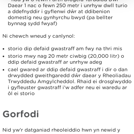
Daear 1 nac o fewn 250 metr i unrhyw dwll turio
a ddefnyddir i gyflenwi dŵr at ddibenion
domestig neu gynhyrchu bwyd (pa bellter
bynnag sydd fwyaf)
Ni chewch wneud y canlynol:
storio dip defaid gwastraff am fwy na thri mis
storio mwy nag 20 metr ciwbig (20,000 litr) o
ddip defaid gwastraff ar unrhyw adeg
cael gwared ar ddip defaid gwastraff i dir o dan
drwydded gweithgaredd dŵr daear y Rheoliadau
Trwyddedu Amgylcheddol. Rhaid ei drosglwyddo
i gyfleuster gwastraff i'w adfer neu ei waredu ar
ôl ei storio
Gorfodi
Nid yw'r datganiad rheoleiddio hwn yn newid y