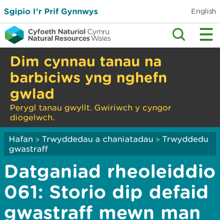
Sgipio I’r Prif Gynnwys
English
Dim cynnau tanau na
barbiciws yng nghefn
gwlad
Perygl tanau gwyllt. Gwiriwch y cyngor
diogelwch.
Hafan
Trwyddedau a chaniatadau
Trwyddedu
>
>
gwastraff
Datganiad rheoleiddio
061: Storio dip defaid
gwastraff mewn man