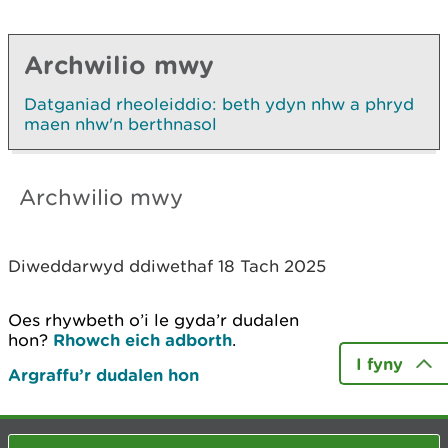
Archwilio mwy
Datganiad rheoleiddio: beth ydyn nhw a phryd
maen nhw'n berthnasol
Archwilio mwy
Diweddarwyd ddiwethaf 18 Tach 2025
Oes rhywbeth o’i le gyda’r dudalen
hon?
Rhowch eich adborth
.
I fyny
Argraffu’r dudalen hon