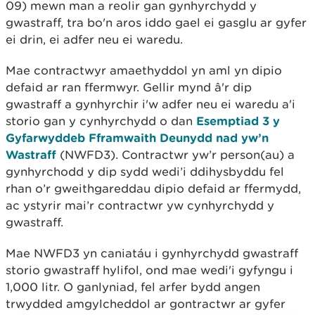
09) mewn man a reolir gan gynhyrchydd y
gwastraff, tra bo'n aros iddo gael ei gasglu ar gyfer
ei drin, ei adfer neu ei waredu.
Mae contractwyr amaethyddol yn aml yn dipio
defaid ar ran ffermwyr. Gellir mynd â'r dip
gwastraff a gynhyrchir i'w adfer neu ei waredu a'i
storio gan y cynhyrchydd o dan
Esemptiad 3 y
Gyfarwyddeb Fframwaith Deunydd nad yw’n
Wastraff
(NWFD3). Contractwr yw’r person(au) a
gynhyrchodd y dip sydd wedi’i ddihysbyddu fel
rhan o’r gweithgareddau dipio defaid ar ffermydd,
ac ystyrir mai’r contractwr yw cynhyrchydd y
gwastraff.
Mae NWFD3 yn caniatáu i gynhyrchydd gwastraff
storio gwastraff hylifol, ond mae wedi'i gyfyngu i
1,000 litr. O ganlyniad, fel arfer bydd angen
trwydded amgylcheddol ar gontractwr ar gyfer