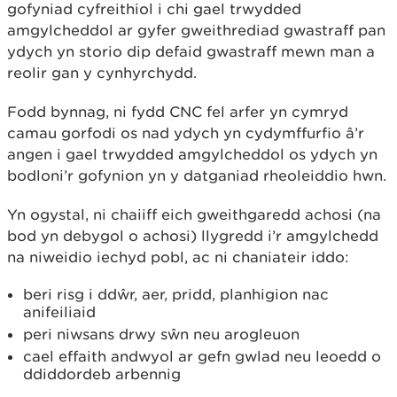
gofyniad cyfreithiol i chi gael trwydded
amgylcheddol ar gyfer gweithrediad gwastraff pan
ydych yn storio dip defaid gwastraff mewn man a
reolir gan y cynhyrchydd.
Fodd bynnag, ni fydd CNC fel arfer yn cymryd
camau gorfodi os nad ydych yn cydymffurfio â’r
angen i gael trwydded amgylcheddol os ydych yn
bodloni’r gofynion yn y datganiad rheoleiddio hwn.
Yn ogystal, ni chaiiff eich gweithgaredd achosi (na
bod yn debygol o achosi) llygredd i’r amgylchedd
na niweidio iechyd pobl, ac ni chaniateir iddo:
beri risg i ddŵr, aer, pridd, planhigion nac
anifeiliaid
peri niwsans drwy sŵn neu arogleuon
cael effaith andwyol ar gefn gwlad neu leoedd o
ddiddordeb arbennig