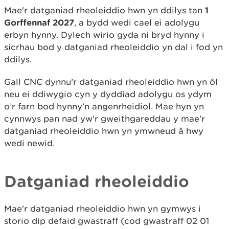
Mae'r datganiad rheoleiddio hwn yn ddilys tan
1
Gorffennaf 2027
, a bydd wedi cael ei adolygu
erbyn hynny. Dylech wirio gyda ni bryd hynny i
sicrhau bod y datganiad rheoleiddio yn dal i fod yn
ddilys.
Gall CNC dynnu’r datganiad rheoleiddio hwn yn ôl
neu ei ddiwygio cyn y dyddiad adolygu os ydym
o’r farn bod hynny’n angenrheidiol. Mae hyn yn
cynnwys pan nad yw'r gweithgareddau y mae'r
datganiad rheoleiddio hwn yn ymwneud â hwy
wedi newid.
Datganiad rheoleiddio
Mae'r datganiad rheoleiddio hwn yn gymwys i
storio dip defaid gwastraff (cod gwastraff 02 01