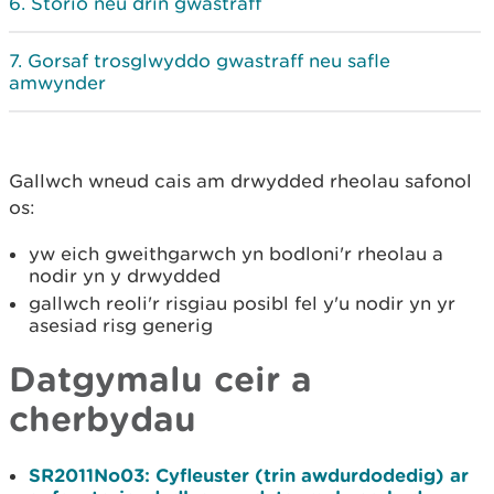
Storio neu drin gwastraff
Gorsaf trosglwyddo gwastraff neu safle
amwynder
Gallwch wneud cais am drwydded rheolau safonol
os:
yw eich gweithgarwch yn bodloni'r rheolau a
nodir yn y drwydded
gallwch reoli'r risgiau posibl fel y'u nodir yn yr
asesiad risg generig
Datgymalu ceir a
cherbydau
SR2011No03
: Cyfleuster (trin awdurdodedig) ar