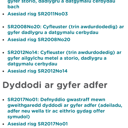
gyfer storio, dadlygru a datgymalu cerbydau
bach
Asesiad risg SR2011No03
SR2008No20:
Cyfleuster (trin awdurdodedig) ar
gyfer dadlygru a datgymalu cerbydau
Asesiad risg SR2008No20
SR2012No14:
Cyfleuster (trin awdurdodedig) ar
gyfer ailgylchu metel a storio, dadlygru a
datgymalu cerbydau
Asesiad risg SR2012No14
Dyddodi ar gyfer adfer
SR2017No01:
Defnyddio gwastraff mewn
gweithgaredd dyddodi ar gyfer adfer (adeiladu,
adfer neu wella tir ac eithrio gydag offer
symudol)
Asesiad risg SR2017No01