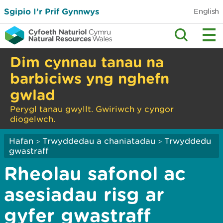
Sgipio I’r Prif Gynnwys
English
Dim cynnau tanau na
barbiciws yng nghefn
gwlad
Perygl tanau gwyllt. Gwiriwch y cyngor
diogelwch.
Hafan
Trwyddedau a chaniatadau
Trwyddedu
>
>
gwastraff
Rheolau safonol ac
asesiadau risg ar
gyfer gwastraff