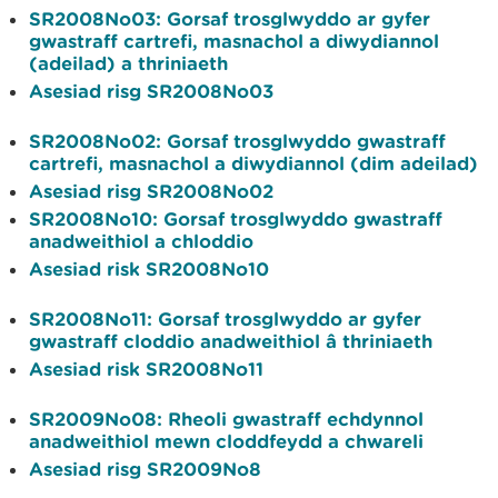
SR2008No03: Gorsaf trosglwyddo ar gyfer
gwastraff cartrefi, masnachol a diwydiannol
(adeilad) a thriniaeth
Asesiad risg SR2008No03
SR2008No02: Gorsaf trosglwyddo gwastraff
cartrefi, masnachol a diwydiannol (dim adeilad)
Asesiad risg SR2008No02
SR2008No10: Gorsaf trosglwyddo gwastraff
anadweithiol a chloddio
Asesiad risk SR2008No10
SR2008No11: Gorsaf trosglwyddo ar gyfer
gwastraff cloddio anadweithiol â thriniaeth
Asesiad risk SR2008No11
SR2009No08: Rheoli gwastraff echdynnol
anadweithiol mewn cloddfeydd a chwareli
Asesiad risg SR2009No8