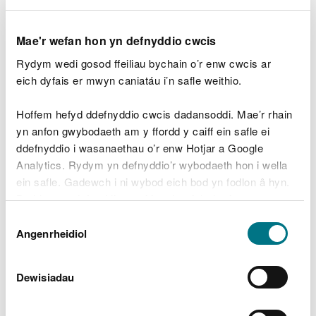
SR2010No17: Storio gwastraff i'w ddefnyddio
Mae'r wefan hon yn defnyddio cwcis
wrth drin tir
Rydym wedi gosod ffeiliau bychain o’r enw cwcis ar
Asesiad risg SR2010No17
eich dyfais er mwyn caniatáu i’n safle weithio.
Storio neu drin gwastraff
Hoffem hefyd ddefnyddio cwcis dadansoddi. Mae’r rhain
yn anfon gwybodaeth am y ffordd y caiff ein safle ei
SR2008No22
: 75kte - storio metel sgrap parod
ddefnyddio i wasanaethau o’r enw Hotjar a Google
i’r ffwrnais i'w adfer
Analytics. Rydym yn defnyddio’r wybodaeth hon i wella
Asesiad risg SR2008No22
ein safle. Gadewch i ni wybod eich bod yn fodlon â hyn.
SR2011No04
:
Trin pren gwastraff i'w adfer
Byddwn yn defnyddio cwci i gadw eich dewis.
Asesiad risg SR2011No04
Dewis
Gellir
darllen mwy am ein cwcis
cyn i chi ddewis.
Angenrheidiol
Caniatâd
SR2008No14
: Cyfleuster ailgylchu deunyddiau
Asesiad risg SR2008No14
Dewisiadau
SR2008No15:
Cyfleuster ailgylchu deunyddiau
(dim adeilad)