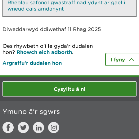
Rheolau safonol gwastraff nad ydynt ar gael i
wneud cais amdanynt
Diweddarwyd ddiwethaf 11 Rhag 2025
Oes rhywbeth o’i le gyda’r dudalen
hon?
Rhowch eich adborth
.
I fyny
Argraffu’r dudalen hon
Cysylltu â ni
Ymuno â'r sgwrs