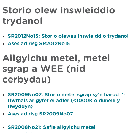
Storio olew inswleiddio
trydanol
SR2012No15
: Storio olewau inswleiddio trydanol
Asesiad risg SR2012No15
Ailgylchu metel, metel
sgrap a WEE (nid
cerbydau)
SR2009No07
: Storio metel sgrap sy'n barod i'r
ffwrnais ar gyfer ei adfer (<1000K o dunelli y
flwyddyn)
Asesiad risg SR2009No07
SR2008No21
: Safle ailgylchu metel