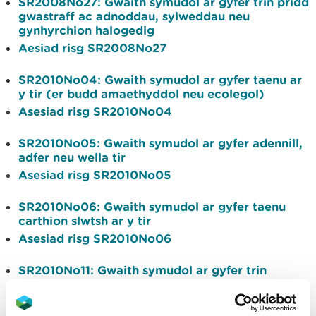
SR2008No27
: Gwaith symudol ar gyfer trin pridd
gwastraff ac adnoddau, sylweddau neu
gynhyrchion halogedig
Aesiad risg SR2008No27
SR2010No04: Gwaith symudol ar gyfer taenu ar
y tir (er budd amaethyddol neu ecolegol)
Asesiad risg SR2010No04
SR2010No05: Gwaith symudol ar gyfer adennill,
adfer neu wella tir
Asesiad risg SR2010No05
SR2010No06: Gwaith symudol ar gyfer taenu
carthion slwtsh ar y tir
Asesiad risg SR2010No06
SR2010No11:
Gwaith symudol ar gyfer trin
gwastraff i gynhyrchu pridd, pridd amgen ac
agregau
Asesiad risg SR2010No11