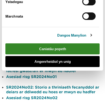
Ystadegau
Asesiad risg SR2008No15
SR2010No12
: Trin gwastraff i gynhyrchu pridd,
Marchnata
pridd amgen ac agregau - hyd at 75,000 o
dunelli
Asesiad risg SR2010No12
Dangos Manylion
SR2010No13:
Defnyddio gwastraff i
weithgynhyrchu pren a chynhyrchion adeiladu -
Caniatáu popeth
hyd at 75,000 o dunelli
Asesiad risg SR2010No13
Angenrheidiol yn unig
SR2024No01: Storio a thriniaeth fecanyddol ar
fatresi gwastraff er mwyn eu hadfer
Asesiad risg SR2024No01
SR2024No02: Storio a thriniaeth fecanyddol ar
deiars ar ddiwedd eu hoes er mwyn eu hadfer
Asesiad risg SR2024No02