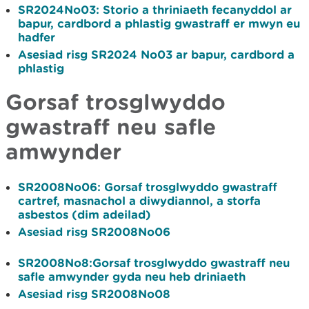
SR2024No03: Storio a thriniaeth fecanyddol ar
bapur, cardbord a phlastig gwastraff er mwyn eu
hadfer
Asesiad risg SR2024 No03 ar bapur, cardbord a
phlastig
Gorsaf trosglwyddo
gwastraff neu safle
amwynder
SR2008No06:
Gorsaf trosglwyddo gwastraff
cartref, masnachol a diwydiannol, a storfa
asbestos (dim adeilad)
Asesiad risg SR2008No06
SR2008No8
:Gorsaf trosglwyddo gwastraff neu
safle amwynder gyda neu heb driniaeth​
Asesiad risg SR2008No08