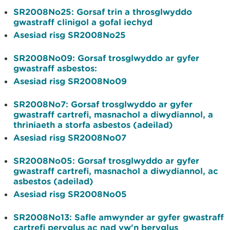
​SR2008No25: Gorsaf trin a throsglwyddo
gwastraff clinigol a gofal iechyd
Asesiad risg SR2008No25
​SR2008No09: Gorsaf trosglwyddo ar gyfer
gwastraff asbestos:
Asesiad risg SR2008No09
SR2008No7: Gorsaf trosglwyddo ar gyfer
gwastraff cartrefi, masnachol a diwydiannol, a
thriniaeth a storfa asbestos (adeilad)
Asesiad risg SR2008No07
SR2008No05: Gorsaf trosglwyddo ar gyfer
gwastraff cartrefi, masnachol a diwydiannol, ac
asbestos (adeilad)
Asesiad risg SR2008No05
SR2008No13: Safle amwynder ar gyfer gwastraff
cartrefi peryglus ac nad yw'n beryglus