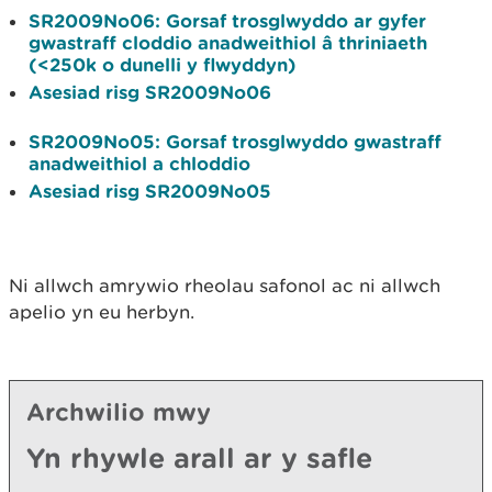
SR2009No06: Gorsaf trosglwyddo ar gyfer
gwastraff cloddio anadweithiol â thriniaeth
(<250k o dunelli y flwyddyn)​​​
Asesiad risg SR2009No06
SR2009No05: Gorsaf trosglwyddo gwastraff
anadweithiol a chloddio
Asesiad risg SR2009No05
Ni allwch amrywio rheolau safonol ac ni allwch
apelio yn eu herbyn.
Archwilio mwy
Yn rhywle arall ar y safle