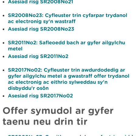
Asesiad risg SR2008No21
SR2008No23:
Cyfleuster trin cyfarpar trydanol
ac electronig sy'n wastraff
Asesiad risg SR2008No23
SR2011No2
: Safleoedd bach ar gyfer ailgylchu
metel
Asesiad risg SR2011No2
SR2017No02:
Cyfleuster trin awdurdodedig ar
gyfer ailgylchu metel a gwastraff offer trydanol
ac electronig ac eithrio sylweddau sy'n
disbyddu’r osôn
Asesiad risg SR2017No02
Offer symudol ar gyfer
taenu neu drin tir