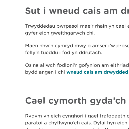
Sut i wneud cais am 
Trwyddedau pwrpasol mae’r rhain yn cael e
gyfer eich gweithgarwch chi.
Maen nhw’n cymryd mwy o amser i’w prose
felly’n tueddu i fod yn ddrutach.
Os na allwch fodloni’r gofynion am eithri
bydd angen i chi
wneud cais am drwydded
Cael cymorth gyda’ch 
Rydym yn eich cynghori i gael trafodaeth 
paratoi a chyflwyno’ch cais. Dylai hyn eich 