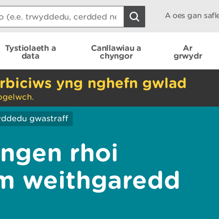
A oes gan saf
Tystiolaeth a
Canllawiau a
Ar
data
chyngor
grwydr
rbiciws yng nghefn gwlad
ogelwch.
ddedu gwastraff
angen rhoi
am weithgaredd