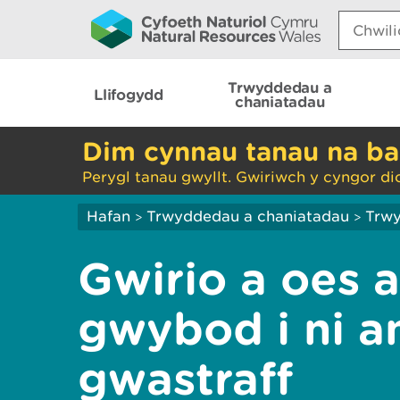
Search:
Trwyddedau a
Llifogydd
chaniatadau
Dim cynnau tanau na ba
Perygl tanau gwyllt. Gwiriwch y cyngor di
Hafan
Trwyddedau a chaniatadau
Trwy
>
>
Gwirio a oes 
gwybod i ni 
gwastraff