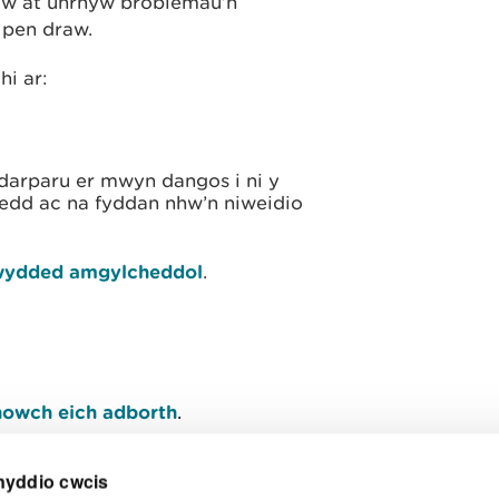
ylw at unrhyw broblemau’n
 pen draw.
hi ar:
 darparu er mwyn dangos i ni y
edd ac na fyddan nhw’n niweidio
rwydded amgylcheddol
.
owch eich adborth
.
nyddio cwcis