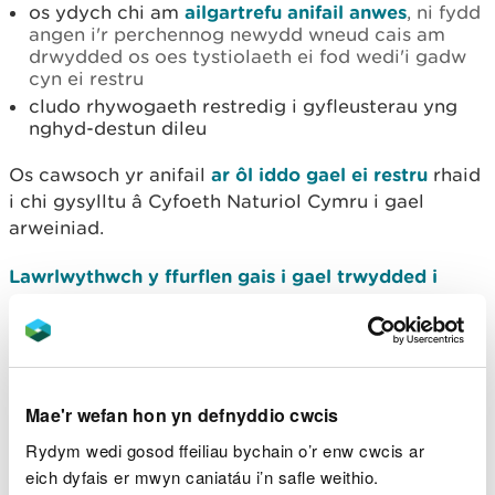
os ydych chi am
ailgartrefu anifail anwes
, ni fydd
angen i'r perchennog newydd wneud cais am
drwydded os oes tystiolaeth ei fod wedi'i gadw
cyn ei restru
cludo rhywogaeth restredig i gyfleusterau yng
nghyd-destun dileu
Os cawsoch yr anifail
ar ôl iddo gael ei restru
rhaid
i chi gysylltu â Cyfoeth Naturiol Cymru i gael
arweiniad.
Lawrlwythwch y ffurflen gais i gael trwydded i
symud a chadw rhywogaeth sy’n destun pryder
arbennig
Lawrlwythwch dempled ar gyfer archwiliad
milfeddygol o safle
Mae'r wefan hon yn defnyddio cwcis
Rydym wedi gosod ffeiliau bychain o’r enw cwcis ar
Lawrlwythwch dempled o ddatganiad dull
eich dyfais er mwyn caniatáu i’n safle weithio.