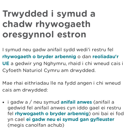
Trwydded i symud a
chadw rhywogaeth
oresgynnol estron
I symud neu gadw anifail sydd wedi'i restru fel
rhywogaeth o bryder arbennig
o dan
reoliadau'r
UE
a gedwir yng Nghymru, rhaid i chi wneud cais i
Cyfoeth Naturiol Cymru am drwydded.
Mae rhai eithriadau lle na fydd angen i chi wneud
cais am drwydded:
i gadw a / neu symud
anifail anwes
(anifail a
gedwid fel anifail anwes cyn iddo gael ei restru
fel
rhywogaeth o bryder arbennig
) oni bai ei fod
yn cael
ei gadw neu ei symud gan gyfleuster
(megis canolfan achub)