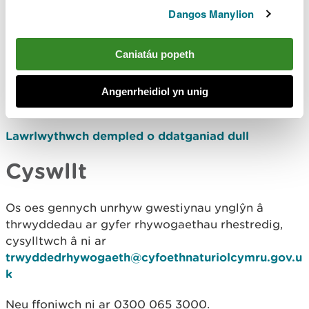
Dangos Manylion
Lawrlwythwch y ffurflen gais i gael trwydded i
symud a chadw rhywogaeth sy’n destun pryder
Caniatáu popeth
arbennig
Lawrlwythwch dempled ar gyfer archwiliad
Angenrheidiol yn unig
milfeddygol o safle
Lawrlwythwch dempled o ddatganiad dull
Cyswllt
Os oes gennych unrhyw gwestiynau ynglŷn â
thrwyddedau ar gyfer rhywogaethau rhestredig,
cysylltwch â ni ar
trwyddedrhywogaeth@cyfoethnaturiolcymru.gov.u
k
Neu ffoniwch ni ar 0300 065 3000.