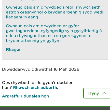
Gwneud cais am drwydded i reoli rhywogaeth
estron oresgynnol o bryder arbennig sydd wedi
lledaenu'n eang
Gwneud cais am drwydded ar gyfer
gweithgareddau cyfyngedig sy'n gysylltiedig â
dileu rhywogaethau estron goresgynnol o
bryder arbennig yn gyflym
Rhagor
Diweddarwyd ddiwethaf 16 Meh 2026
Oes rhywbeth o’i le gyda’r dudalen
hon?
Rhowch eich adborth
.
I fyny
Argraffu’r dudalen hon