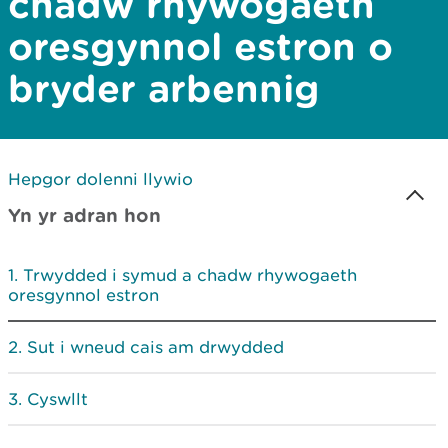
chadw rhywogaeth
oresgynnol estron o
bryder arbennig
Hepgor dolenni llywio
Yn yr adran hon
Trwydded i symud a chadw rhywogaeth
oresgynnol estron
Sut i wneud cais am drwydded
Cyswllt