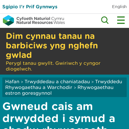
Sgipio I’r Prif Gynnwys
English
Dim cynnau tanau na
barbiciws yng nghefn
gwlad
Perygl tanau gwyllt. Gwiriwch y cyngor
diogelwch.
Hafan
Trwyddedau a chaniatadau
Trwyddedu
>
>
Rhywogaethau a Warchodir
Rhywogaethau
>
estron goresgynnol
Gwneud cais am
drwydded i symud a