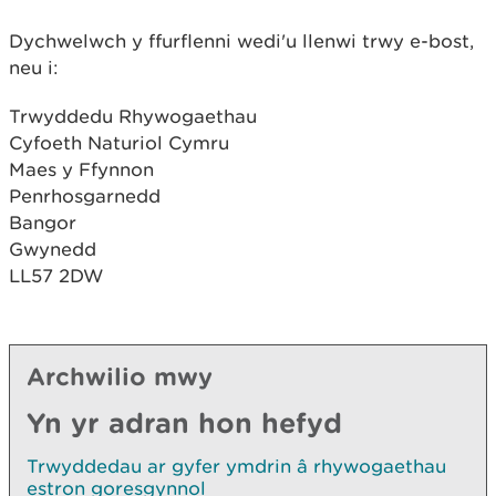
Dychwelwch y ffurflenni wedi'u llenwi trwy e-bost,
neu i:
Trwyddedu Rhywogaethau
Cyfoeth Naturiol Cymru
Maes y Ffynnon
Penrhosgarnedd
Bangor
Gwynedd
LL57 2DW
Archwilio mwy
Yn yr adran hon hefyd
Trwyddedau ar gyfer ymdrin â rhywogaethau
estron goresgynnol