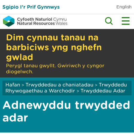
Sgipio I’r Prif Gynnwys
English
Dim cynnau tanau na
barbiciws yng nghefn
gwlad
Perygl tanau gwyllt. Gwiriwch y cyngor
diogelwch.
Hafan
Trwyddedau a chaniatadau
Trwyddedu
>
>
Rhywogaethau a Warchodir
Trwyddedau Adar
>
Adnewyddu trwydded
adar