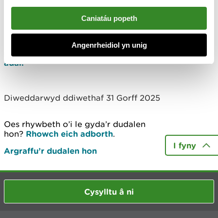
Amserlenni
Caniatáu popeth
Mae mwy o wybodaeth yma am yr amser y mae’n
Angenrheidiol yn unig
ei gymryd i ni brosesu ceisiadau am drwyddedau
adar.
Diweddarwyd ddiwethaf 31 Gorff 2025
Oes rhywbeth o’i le gyda’r dudalen
hon?
Rhowch eich adborth
.
I fyny
Argraffu’r dudalen hon
Cysylltu â ni