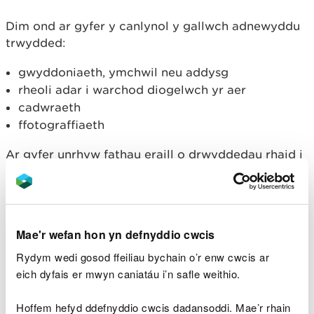
Dim ond ar gyfer y canlynol y gallwch adnewyddu
trwydded:
gwyddoniaeth, ymchwil neu addysg
rheoli adar i warchod diogelwch yr aer
cadwraeth
ffotograffiaeth
Ar gyfer unrhyw fathau eraill o drwyddedau rhaid i
chi wneud cais am drwydded newydd.
Adnewyddu
Mae'r wefan hon yn defnyddio cwcis
Rydym wedi gosod ffeiliau bychain o’r enw cwcis ar
Gwyddoniaeth, ymchwil,
eich dyfais er mwyn caniatáu i’n safle weithio.
ffotograffiaeth neu addysg
Hoffem hefyd ddefnyddio cwcis dadansoddi. Mae’r rhain
Ffurflen gais adnewyddu ar gyfer adar (saesneg yn