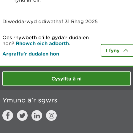
fynd ar dir.
Diweddarwyd ddiwethaf 31 Rhag 2025
Oes rhywbeth o’i le gyda’r dudalen
hon?
Rhowch eich adborth
.
I fyny
Argraffu’r dudalen hon
Cysylltu â ni
Ymuno â'r sgwrs