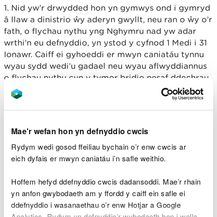
1. Nid yw’r drwydded hon yn gymwys ond i gymryd
â llaw a dinistrio
ŵ
y aderyn gwyllt, neu ran o
ŵ
y o’r
fath, o flychau nythu yng Nghymru nad yw adar
wrthi’n eu defnyddio, yn ystod y cyfnod 1 Medi i 31
Ionawr. Caiff ei gyhoeddi er mwyn caniatáu tynnu
wyau sydd wedi’u gadael neu wyau aflwyddiannus
o flychau nythu cyn y tymor bridio nesaf ddechrau.
Rhaid i bob
ŵ
y a dynnir o flwch nythu o dan y
drwydded hon gael ei ddinistrio cyn gynted â
phosib.
Mae'r wefan hon yn defnyddio cwcis
2. Nid oes dim yn y drwydded hon yn caniatáu
gwerthu, trwco neu gyfnewid
ŵ
y aderyn gwyllt neu
Rydym wedi gosod ffeiliau bychain o’r enw cwcis ar
unrhyw ran o
ŵ
y o’r fath.
eich dyfais er mwyn caniatáu i’n safle weithio.
3. Nid oes dim yn y drwydded hon yn caniatáu
Hoffem hefyd ddefnyddio cwcis dadansoddi. Mae’r rhain
cadw neu berchen ar
ŵ
y aderyn gwyllt neu ran o
yn anfon gwybodaeth am y ffordd y caiff ein safle ei
ŵ
y o’r fath.
ddefnyddio i wasanaethau o’r enw Hotjar a Google
Analytics. Rydym yn defnyddio’r wybodaeth hon i wella