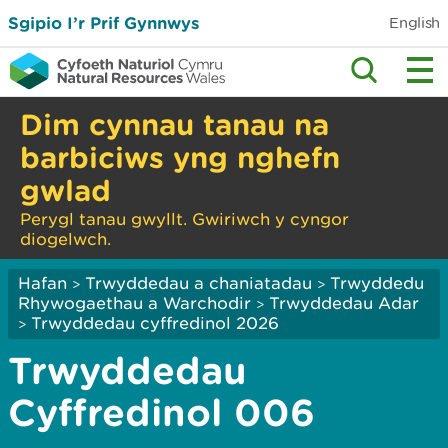
Sgipio I’r Prif Gynnwys
English
Dim cynnau tanau na
barbiciws yng nghefn
gwlad
Perygl tanau gwyllt. Gwiriwch y cyngor
diogelwch.
Hafan
Trwyddedau a chaniatadau
Trwyddedu
>
>
Rhywogaethau a Warchodir
Trwyddedau Adar
>
Trwyddedau cyffredinol 2026
>
Trwyddedau
Cyffredinol 006