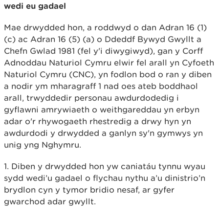
wedi eu gadael
Mae drwydded hon, a roddwyd o dan Adran 16 (1)
(c) ac Adran 16 (5) (a) o Ddeddf Bywyd Gwyllt a
Chefn Gwlad 1981 (fel y'i diwygiwyd), gan y Corff
Adnoddau Naturiol Cymru elwir fel arall yn Cyfoeth
Naturiol Cymru (CNC), yn fodlon bod o ran y diben
a nodir ym mharagraff 1 nad oes ateb boddhaol
arall, trwyddedir personau awdurdodedig i
gyflawni amrywiaeth o weithgareddau yn erbyn
adar o'r rhywogaeth rhestredig a drwy hyn yn
awdurdodi y drwydded a ganlyn sy'n gymwys yn
unig yng Nghymru.
1. Diben y drwydded hon yw caniatáu tynnu wyau
sydd wedi’u gadael o flychau nythu a’u dinistrio’n
brydlon cyn y tymor bridio nesaf, ar gyfer
gwarchod adar gwyllt.