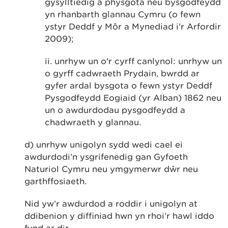
gysylltiedig â physgota neu bysgodfeydd
yn rhanbarth glannau Cymru (o fewn
ystyr Deddf y Môr a Mynediad i'r Arfordir
2009);
ii. unrhyw un o'r cyrff canlynol: unrhyw un
o gyrff cadwraeth Prydain, bwrdd ar
gyfer ardal bysgota o fewn ystyr Deddf
Pysgodfeydd Eogiaid (yr Alban) 1862 neu
un o awdurdodau pysgodfeydd a
chadwraeth y glannau.
d) unrhyw unigolyn sydd wedi cael ei
awdurdodi’n ysgrifenedig gan Gyfoeth
Naturiol Cymru neu ymgymerwr dŵr neu
garthffosiaeth.
Nid yw’r awdurdod a roddir i unigolyn at
ddibenion y diffiniad hwn yn rhoi’r hawl iddo