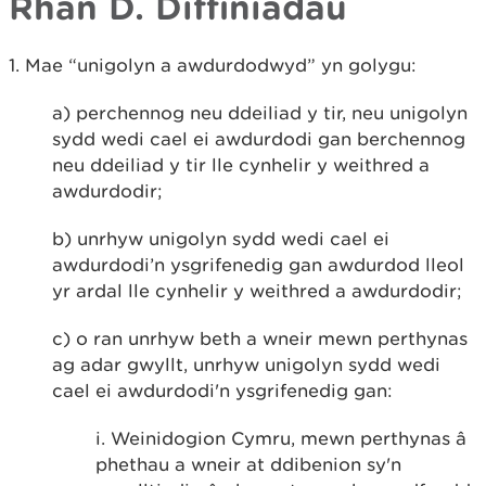
Rhan D. Diffiniadau
1. Mae “unigolyn a awdurdodwyd” yn golygu:
a) perchennog neu ddeiliad y tir, neu unigolyn
sydd wedi cael ei awdurdodi gan berchennog
neu ddeiliad y tir lle cynhelir y weithred a
awdurdodir;
b) unrhyw unigolyn sydd wedi cael ei
awdurdodi’n ysgrifenedig gan awdurdod lleol
yr ardal lle cynhelir y weithred a awdurdodir;
c) o ran unrhyw beth a wneir mewn perthynas
ag adar gwyllt, unrhyw unigolyn sydd wedi
cael ei awdurdodi'n ysgrifenedig gan:
i. Weinidogion Cymru, mewn perthynas â
phethau a wneir at ddibenion sy'n