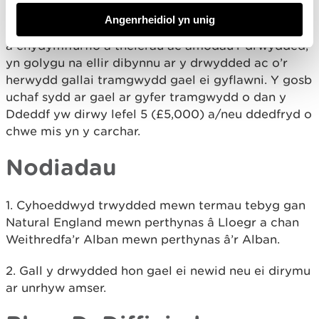
5. Bydd methu â gweithredu yn unol â diben y
Angenrheidiol yn unig
drwydded fel y’i nodir ym mharagraff 1, neu methu
â chydymffurfio â thelerau ac amodau’r drwydded,
yn golygu na ellir dibynnu ar y drwydded ac o’r
herwydd gallai tramgwydd gael ei gyflawni. Y gosb
uchaf sydd ar gael ar gyfer tramgwydd o dan y
Ddeddf yw dirwy lefel 5 (£5,000) a/neu ddedfryd o
chwe mis yn y carchar.
Nodiadau
1. Cyhoeddwyd trwydded mewn termau tebyg gan
Natural England mewn perthynas â Lloegr a chan
Weithredfa’r Alban mewn perthynas â’r Alban.
2. Gall y drwydded hon gael ei newid neu ei dirymu
ar unrhyw amser.