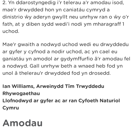
2. Yn ddarostyngedig i’r telerau a’r amodau isod,
mae’r drwydded hon yn caniatáu cymryd a
dinistrio
ŵ
y aderyn gwyllt neu unrhyw ran o
ŵ
y o’r
fath, at y diben sydd wedi’i nodi ym mharagraff 1
uchod.
Mae'r gwaith a nodwyd uchod wedi eu drwyddedu
ar gyfer y cyfnod a nodir uchod, ac yn cael eu
ganiatáu yn amodol ar gydymffurfio â'r amodau fel
a nodwyd. Gall unrhyw beth a wnaed heb fod yn
unol â thelerau'r drwydded fod yn drosedd.
Ian Williams, Arweinydd Tîm Trwyddedu
Rhywogaethau
Llofnodwyd ar gyfer ac ar ran Cyfoeth Naturiol
Cymru
Amodau