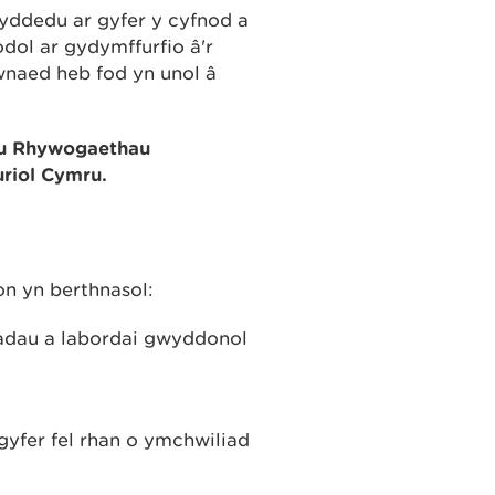
ddedu ar gyfer y cyfnod a
dol ar gydymffurfio â'r
wnaed heb fod yn unol â
u Rhywogaethau
uriol Cymru
.
on yn berthnasol:
liadau a labordai gwyddonol
gyfer fel rhan o ymchwiliad