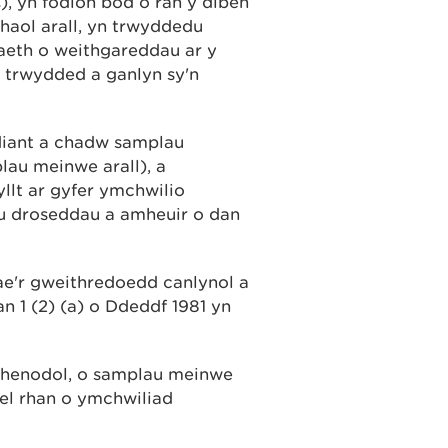
, yn fodlon bod o ran y diben
haol arall, yn trwyddedu
aeth o weithgareddau ar y
i trwydded a ganlyn sy'n
diant a chadw samplau
au meinwe arall), a
llt ar gyfer ymchwilio
u droseddau a amheuir o dan
ae'r gweithredoedd canlynol a
an 1 (2) (a) o Ddeddf 1981 yn
mhenodol, o samplau meinwe
fel rhan o ymchwiliad