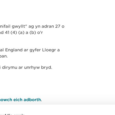
anifail gwyllt" ag yn adran 27 o
d 41 (4) (a) a (b) o'r
 England ar gyfer Lloegr a
ban.
i dirymu ar unrhyw bryd.
owch eich adborth
.