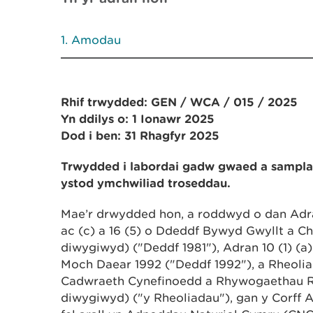
Amodau
Rhif trwydded: GEN / WCA / 015 / 2025
Yn ddilys o: 1 Ionawr 2025
Dod i ben: 31 Rhagfyr 2025
Trwydded i labordai gadw gwaed a sampl
ystod ymchwiliad troseddau.
Mae’r drwydded hon, a roddwyd o dan Adran 1
ac (c) a 16 (5) o Ddeddf Bywyd Gwyllt a Che
diwygiwyd) ("Deddf 1981"), Adran 10 (1) (a
Moch Daear 1992 ("Deddf 1992"), a Rheoliad
Cadwraeth Cynefinoedd a Rhywogaethau Rh
diwygiwyd) ("y Rheoliadau"), gan y Corff 