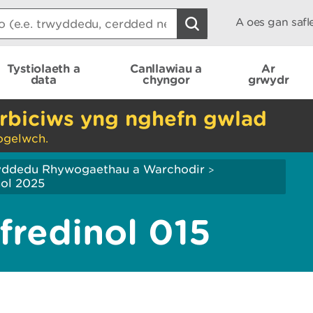
A oes gan saf
Tystiolaeth a
Canllawiau a
Ar
data
chyngor
grwydr
rbiciws yng nghefn gwlad
ogelwch.
yddedu Rhywogaethau a Warchodir
>
ol 2025
redinol 015