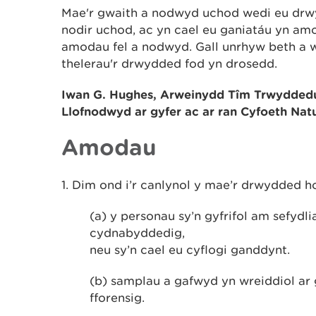
Mae'r gwaith a nodwyd uchod wedi eu drwy
nodir uchod, ac yn cael eu ganiatáu yn amo
amodau fel a nodwyd. Gall unrhyw beth a 
thelerau'r drwydded fod yn drosedd.
Iwan G. Hughes,
Arweinydd
Tîm Trwydded
Llofnodwyd ar gyfer ac ar ran Cyfoeth Nat
Amodau
1. Dim ond i’r canlynol y mae’r drwydded h
(a) y personau sy’n gyfrifol am sefyd
cydnabyddedig,
neu sy’n cael eu cyflogi ganddynt.
(b) samplau a gafwyd yn wreiddiol ar 
fforensig.