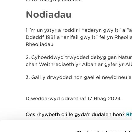
Nodiadau
1. Yr un ystyr a roddir i "aderyn gwyllt" a "
Ddeddf 1981 a "anifail gwyllt" fel yn Rheolia
Rheoliadau.
2. Cyhoeddwyd trwydded debyg gan Natural
chan Weithrediaeth yr Alban ar gyfer yr Al
3. Gall y drwydded hon gael ei newid neu e
Diweddarwyd ddiwethaf 17 Rhag 2024
Oes rhywbeth o’i le gyda’r dudalen hon?
Rh