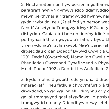
2. Ni chaniateir i unrhyw berson a gollfa
paragraff hwn yn gymwys iddo ddefnyddio’
mewn perthynas â’r tramgwydd hwnnw, naill
gyda rhybudd, neu (2) ei fod yn berson wed
Deddf Adsefydlu Tramgwyddwyr 1974 ac yr y
disbyddu. Caniateir i berson ddefnyddio’r
perthynas â thramgwydd o’r fath, y bydd
yn ei ryddhau’n gyfan gwbl. Mae'r paragraf
droseddau o dan Ddeddf Bywyd Gwyllt a C
1991, Deddf (Gwarchod) Mamolion Gwylltio
Rheoliadau Gwarchod Cynefinoedd a Rhyw
Moch Daear 1992 a Deddf Lles Anifeiliaid 2
3. Bydd methu â gweithredu yn unol â dibe
mharagraff 1, neu fethu â chydymffurfio â 
drwydded, yn golygu na ellir dibynnu ar y
gallai tramgwydd gael ei gyflawni. Y gosb 
tramgwydd o dan y Ddeddf yw dirwy lefel 
chwe mis yn y carchar.