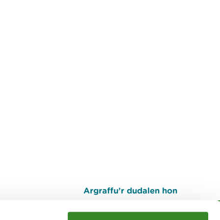
Argraffu’r dudalen hon
I fyny