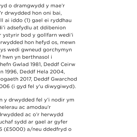
rnwyd o dramgwydd y mae’r
r drwydded hon oni bai,
 ai iddo (1) gael ei ryddhau
i’i adsefydlu at ddibenion
styrir bod y gollfarn wedi’i
 drwydded hon hefyd os, mewn
 Llys wedi gwneud gorchymyn
f hwn yn berthnasol i
hefn Gwlad 1981, Deddf Ceirw
n 1996, Deddf Hela 2004,
ogaeth 2017, Deddf Gwarchod
006 (i gyd fel y'u diwygiwyd).
n y drwydded fel y’i nodir ym
thelerau ac amodau’r
 drwydded ac o’r herwydd
uchaf sydd ar gael ar gyfer
5 (£5000) a/neu ddedfryd o