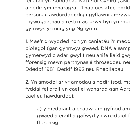
fel arall yn Adnoddau Naturiol Cymru (CNC)
a nodir ym mharagraff 1 nad oes ateb bodd
personau awdurdodedig i gyflawni amrywi
rhywogaethau a restrir ac drwy hyn yn rho
gymwys yn unig yng Nghymru.
1. Mae'r drwydded hon yn caniatáu i'r med
biolegol (gan gynnwys gwaed, DNA a sampl
gymerwyd o adar gwyllt neu anifeiliaid gwy
fforensig mewn perthynas â throseddau ne
Ddeddf 1981, Deddf 1992 neu Rheoliadau.
2. Yn amodol ar yr amodau a nodir isod, m
fyddai fel arall yn cael ei wahardd gan Adr
cael eu hawdurdodi:
a) y meddiant a chadw, am gyfnod a
gwaed a eraill a gafwyd yn wreiddiol 
fforensig.