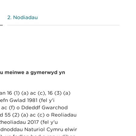
Nodiadau
au meinwe a gymerwyd yn
6 (1) (a) ac (c), 16 (3) (a)
fn Gwlad 1981 (fel y'i
) ac (f) o Ddeddf Gwarchod
 55 (2) (a) ac (c) o Reoliadau
eoliadau 2017 (fel y'u
Adnoddau Naturiol Cymru elwir