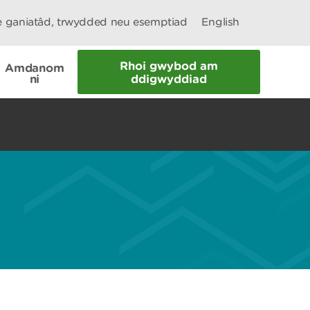
le ganiatâd, trwydded neu esemptiad
English
Rhoi gwybod am
Amdanom
ni
ddigwyddiad