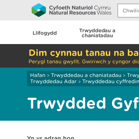
Search:
Trwyddedau a
Llifogydd
chaniatadau
Dim cynnau tanau na ba
Perygl tanau gwyllt. Gwiriwch y cyngor di
Hafan
Trwyddedau a chaniatadau
Trw
>
>
Trwyddedau Adar
Trwyddedau cyffredin
>
Trwydded Gyff
Yn yr adran hon