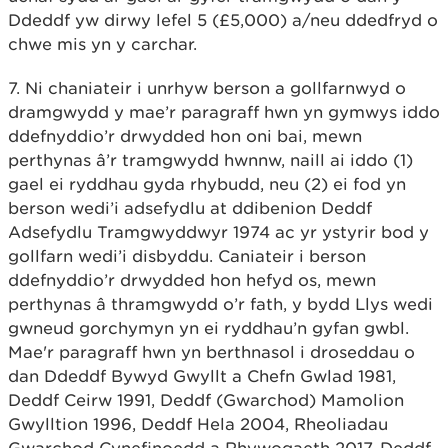
Ddeddf yw dirwy lefel 5 (£5,000) a/neu ddedfryd o
chwe mis yn y carchar.
7. Ni chaniateir i unrhyw berson a gollfarnwyd o
dramgwydd y mae’r paragraff hwn yn gymwys iddo
ddefnyddio’r drwydded hon oni bai, mewn
perthynas â’r tramgwydd hwnnw, naill ai iddo (1)
gael ei ryddhau gyda rhybudd, neu (2) ei fod yn
berson wedi’i adsefydlu at ddibenion Deddf
Adsefydlu Tramgwyddwyr 1974 ac yr ystyrir bod y
gollfarn wedi’i disbyddu. Caniateir i berson
ddefnyddio’r drwydded hon hefyd os, mewn
perthynas â thramgwydd o’r fath, y bydd Llys wedi
gwneud gorchymyn yn ei ryddhau’n gyfan gwbl.
Mae'r paragraff hwn yn berthnasol i droseddau o
dan Ddeddf Bywyd Gwyllt a Chefn Gwlad 1981,
Deddf Ceirw 1991, Deddf (Gwarchod) Mamolion
Gwylltion 1996, Deddf Hela 2004, Rheoliadau