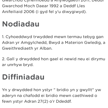
Gwarchod Cynefinoedd a Rhywogaeth 2017, Deddf
Gwarchod Moch Daear 1992 a Deddf Lles
Anifeiliaid 2006 (i gyd fel y'u diwygiwyd).
Nodiadau
1. Cyhoeddwyd trwydded mewn termau tebyg gan
Adran yr Amgylchedd, Bwyd a Materion Gwledig, a
Gweithrediaeth yr Alban.
2. Gall y drwydded hon gael ei newid neu ei dirymu
ar unrhyw bryd.
Diffiniadau
Yn y drwydded hon ystyr " bridio yn y gwyllt" yw
aderyn na chafodd ei bridio mewn caethiwed o
fewn ystyr Adran 27(2) o’r Ddeddf.