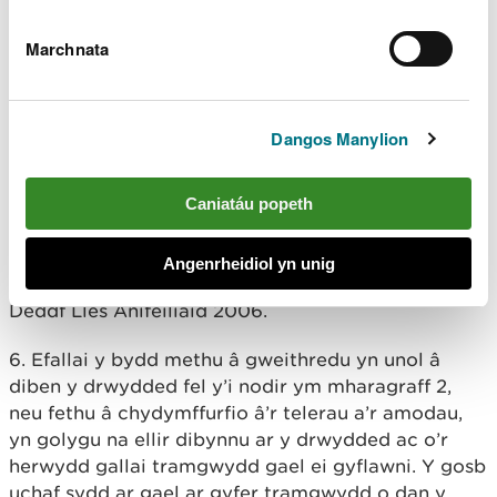
neu'n hatal, ond gall gael ei ryddhau hyd at un
cilomedr o'r lle hwn os nad rhyddhau yn y lleoliad
Marchnata
ffynhonnell yn bosibl, neu na fyddai'n ddiogel.
4. Mae'n ofynnol cael caniatâd neu awdurdod y
tirfeddiannwr y lleoliad ryddhau ymlaen llaw cyn
Dangos Manylion
rhyddhau, oni bai bod yr anifail yn cael ei ryddhau
yn syth ar ôl cymryd ac yn yr un lleoliad o ble y
Caniatáu popeth
cafodd ei gymryd.
5. Rhaid cydymffurfio a pob ddeddfwriaeth lles
Angenrheidiol yn unig
anifeiliaid berthnasol bob amser, gan gynnwys
Deddf Lles Anifeiliaid 2006.
6. Efallai y bydd methu â gweithredu yn unol â
diben y drwydded fel y’i nodir ym mharagraff 2,
neu fethu â chydymffurfio â’r telerau a’r amodau,
yn golygu na ellir dibynnu ar y drwydded ac o’r
herwydd gallai tramgwydd gael ei gyflawni. Y gosb
uchaf sydd ar gael ar gyfer tramgwydd o dan y