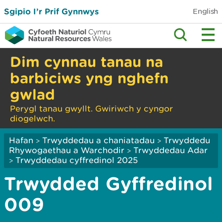
Sgipio I’r Prif Gynnwys
English
Dim cynnau tanau na
barbiciws yng nghefn
gwlad
Perygl tanau gwyllt. Gwiriwch y cyngor
diogelwch.
Hafan
Trwyddedau a chaniatadau
Trwyddedu
>
>
Rhywogaethau a Warchodir
Trwyddedau Adar
>
Trwyddedau cyffredinol 2025
>
Trwydded Gyffredinol
009