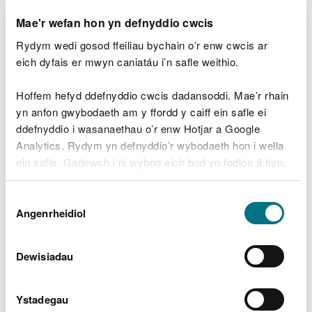
Mae'r wefan hon yn defnyddio cwcis
Iwan G. Hughes,
Arweinydd
Tîm Trwyddedu
Rydym wedi gosod ffeiliau bychain o’r enw cwcis ar
Rhywogaethau
eich dyfais er mwyn caniatáu i’n safle weithio.
Llofnodwyd ar gyfer ac ar ran Cyfoeth Naturiol
Cymru
.
Hoffem hefyd ddefnyddio cwcis dadansoddi. Mae’r rhain
Amodau
yn anfon gwybodaeth am y ffordd y caiff ein safle ei
ddefnyddio i wasanaethau o’r enw Hotjar a Google
Analytics. Rydym yn defnyddio’r wybodaeth hon i wella
1. Gellir dim ond dibynnu ar y drwydded hon lle nad
ein safle. Gadewch i ni wybod eich bod yn fodlon â hyn.
yw'r anifail a ryddhawyd wedi ei gymryd gan
Byddwn yn defnyddio cwci i gadw eich dewis.
weithred anghyfreithlon.
Dewis
Gellir
darllen mwy am ein cwcis
cyn i chi ddewis.
Angenrheidiol
2. Mae'r drwydded hon yn berthnasol yn unig i'r
Caniatâd
rhywogaeth a restrwyd a'r amgylchiadau a
ddisgrifir ym mharagraff 2.
Dewisiadau
3. Rhaid i adar cael eu rhyddhau neu eu disodli mor
agos â phosibl at y lleoliad lle cawsant eu cymryd
Ystadegau