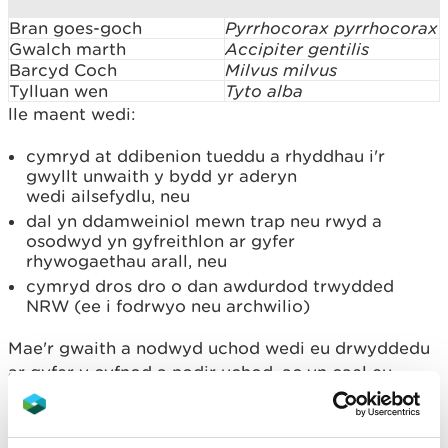
Bran goes-goch
Pyrrhocorax pyrrhocorax
Gwalch marth
Accipiter gentilis
Barcyd Coch
Milvus milvus
Tylluan wen
Tyto alba
lle maent wedi:
cymryd at ddibenion tueddu a rhyddhau i'r
gwyllt unwaith y bydd yr aderyn
wedi ailsefydlu, neu
dal yn ddamweiniol mewn trap neu rwyd a
osodwyd yn gyfreithlon ar gyfer
rhywogaethau arall, neu
cymryd dros dro o dan awdurdod trwydded
NRW (ee i fodrwyo neu archwilio)
Mae'r gwaith a nodwyd uchod wedi eu drwyddedu
ar gyfer y cyfnod a nodir uchod, ac yn cael eu
ganiatáu yn amodol ar gydymffurfio â'r amodau fel
a nodwyd. Gall unrhyw beth a wnaed heb fod yn
unol â thelerau'r drwydded fod yn drosedd.