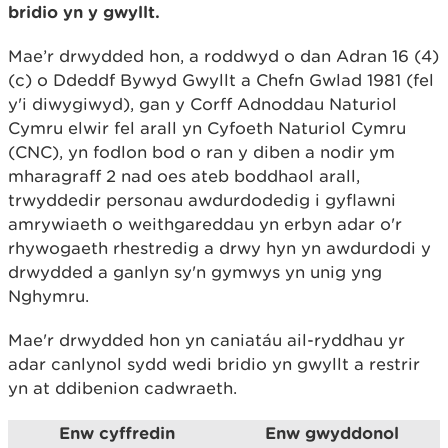
bridio yn y gwyllt.
Mae’r drwydded hon, a roddwyd o dan Adran 16 (4)
(c) o Ddeddf Bywyd Gwyllt a Chefn Gwlad 1981 (fel
y'i diwygiwyd), gan y Corff Adnoddau Naturiol
Cymru elwir fel arall yn Cyfoeth Naturiol Cymru
(CNC), yn fodlon bod o ran y diben a nodir ym
mharagraff 2 nad oes ateb boddhaol arall,
trwyddedir personau awdurdodedig i gyflawni
amrywiaeth o weithgareddau yn erbyn adar o'r
rhywogaeth rhestredig a drwy hyn yn awdurdodi y
drwydded a ganlyn sy'n gymwys yn unig yng
Nghymru.
Mae'r drwydded hon yn caniatáu ail-ryddhau yr
adar canlynol sydd wedi bridio yn gwyllt a restrir
yn at ddibenion cadwraeth.
Enw cyffredin
Enw gwyddonol