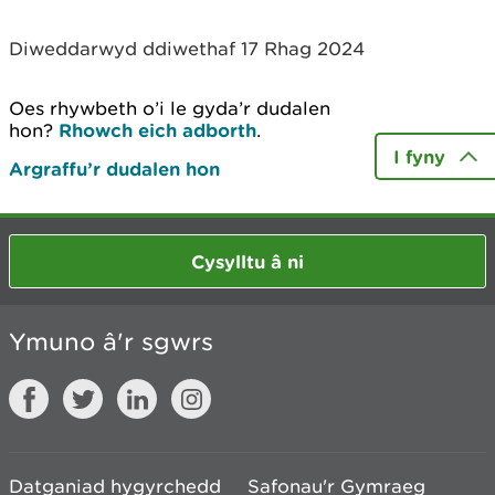
Diweddarwyd ddiwethaf 17 Rhag 2024
Oes rhywbeth o’i le gyda’r dudalen
hon?
Rhowch eich adborth
.
I fyny
Argraffu’r dudalen hon
Cysylltu â ni
Ymuno â'r sgwrs
Datganiad hygyrchedd
Safonau'r Gymraeg