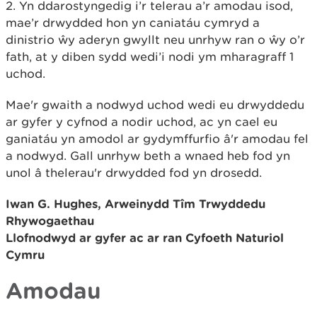
2. Yn ddarostyngedig i’r telerau a’r amodau isod,
mae’r drwydded hon yn caniatáu cymryd a
dinistrio
ŵ
y aderyn gwyllt neu unrhyw ran o
ŵ
y o’r
fath, at y diben sydd wedi’i nodi ym mharagraff 1
uchod.
Mae'r gwaith a nodwyd uchod wedi eu drwyddedu
ar gyfer y cyfnod a nodir uchod, ac yn cael eu
ganiatáu yn amodol ar gydymffurfio â'r amodau fel
a nodwyd. Gall unrhyw beth a wnaed heb fod yn
unol â thelerau'r drwydded fod yn drosedd.
Iwan G. Hughes, Arweinydd Tîm Trwyddedu
Rhywogaethau
Llofnodwyd ar gyfer ac ar ran Cyfoeth Naturiol
Cymru
Amodau