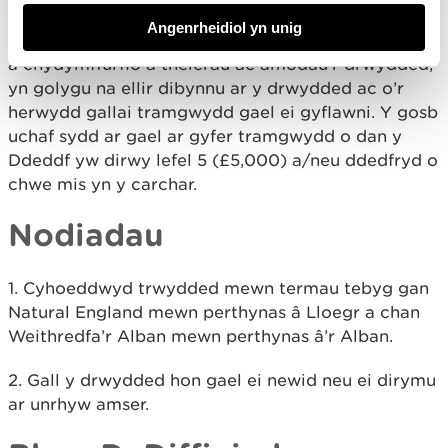
5. Bydd methu â gweithredu yn unol â diben y
Angenrheidiol yn unig
drwydded fel y’i nodir ym mharagraff 1, neu methu
â chydymffurfio â thelerau ac amodau’r drwydded,
yn golygu na ellir dibynnu ar y drwydded ac o’r
herwydd gallai tramgwydd gael ei gyflawni. Y gosb
uchaf sydd ar gael ar gyfer tramgwydd o dan y
Ddeddf yw dirwy lefel 5 (£5,000) a/neu ddedfryd o
chwe mis yn y carchar.
Nodiadau
1. Cyhoeddwyd trwydded mewn termau tebyg gan
Natural England mewn perthynas â Lloegr a chan
Weithredfa’r Alban mewn perthynas â’r Alban.
2. Gall y drwydded hon gael ei newid neu ei dirymu
ar unrhyw amser.