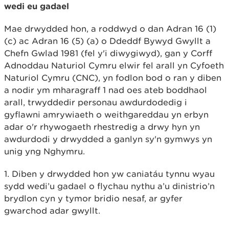
wedi eu gadael
Mae drwydded hon, a roddwyd o dan Adran 16 (1)
(c) ac Adran 16 (5) (a) o Ddeddf Bywyd Gwyllt a
Chefn Gwlad 1981 (fel y'i diwygiwyd), gan y Corff
Adnoddau Naturiol Cymru elwir fel arall yn Cyfoeth
Naturiol Cymru (CNC), yn fodlon bod o ran y diben
a nodir ym mharagraff 1 nad oes ateb boddhaol
arall, trwyddedir personau awdurdodedig i
gyflawni amrywiaeth o weithgareddau yn erbyn
adar o'r rhywogaeth rhestredig a drwy hyn yn
awdurdodi y drwydded a ganlyn sy'n gymwys yn
unig yng Nghymru.
1. Diben y drwydded hon yw caniatáu tynnu wyau
sydd wedi’u gadael o flychau nythu a’u dinistrio’n
brydlon cyn y tymor bridio nesaf, ar gyfer
gwarchod adar gwyllt.