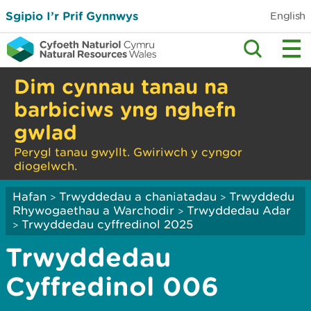
Sgipio I’r Prif Gynnwys
English
Dim cynnau tanau na
barbiciws yng nghefn
gwlad
Perygl tanau gwyllt. Gwiriwch y cyngor
diogelwch.
Hafan
Trwyddedau a chaniatadau
Trwyddedu
>
>
Rhywogaethau a Warchodir
Trwyddedau Adar
>
Trwyddedau cyffredinol 2025
>
Trwyddedau
Cyffredinol 006