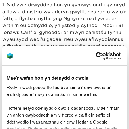
1. Nid yw’r drwydded hon yn gymwys ond i gymryd
â llaw a dinistrio
ŵ
y aderyn gwyllt, neu ran o
ŵ
y o’r
fath, o flychau nythu yng Nghymru nad yw adar
wrthi’n eu defnyddio, yn ystod y cyfnod 1 Medi i 31
Ionawr. Caiff ei gyhoeddi er mwyn caniatáu tynnu
wyau sydd wedi’u gadael neu wyau aflwyddiannus
o flychau nythu cyn y tymor bridio nesaf ddechrau.
Rhaid i bob
ŵ
y a dynnir o flwch nythu o dan y
drwydded hon gael ei ddinistrio cyn gynted â
phosib.
Mae'r wefan hon yn defnyddio cwcis
2. Nid oes dim yn y drwydded hon yn caniatáu
gwerthu, trwco neu gyfnewid
ŵ
y aderyn gwyllt neu
Rydym wedi gosod ffeiliau bychain o’r enw cwcis ar
unrhyw ran o
ŵ
y o’r fath.
eich dyfais er mwyn caniatáu i’n safle weithio.
3. Nid oes dim yn y drwydded hon yn caniatáu
Hoffem hefyd ddefnyddio cwcis dadansoddi. Mae’r rhain
cadw neu berchen ar
ŵ
y aderyn gwyllt neu ran o
yn anfon gwybodaeth am y ffordd y caiff ein safle ei
ŵ
y o’r fath.
ddefnyddio i wasanaethau o’r enw Hotjar a Google
Analytics. Rydym yn defnyddio’r wybodaeth hon i wella