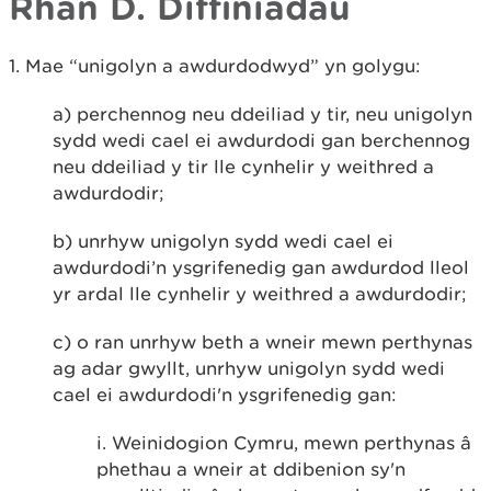
Rhan D.
Diffiniadau
1. Mae “unigolyn a awdurdodwyd” yn golygu:
a) perchennog neu ddeiliad y tir, neu unigolyn
sydd wedi cael ei awdurdodi gan berchennog
neu ddeiliad y tir lle cynhelir y weithred a
awdurdodir;
b) unrhyw unigolyn sydd wedi cael ei
awdurdodi’n ysgrifenedig gan awdurdod lleol
yr ardal lle cynhelir y weithred a awdurdodir;
c) o ran unrhyw beth a wneir mewn perthynas
ag adar gwyllt, unrhyw unigolyn sydd wedi
cael ei awdurdodi'n ysgrifenedig gan:
i. Weinidogion Cymru, mewn perthynas â
phethau a wneir at ddibenion sy'n