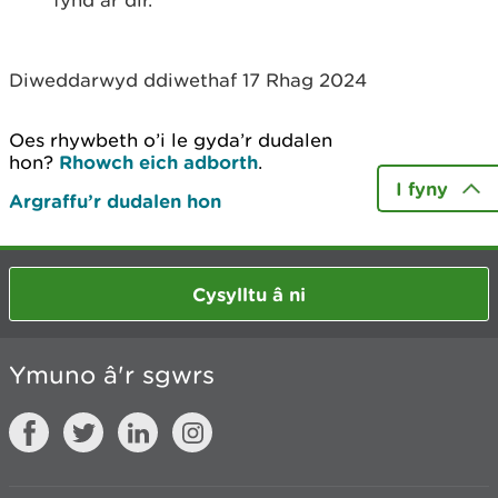
fynd ar dir.
Diweddarwyd ddiwethaf 17 Rhag 2024
Oes rhywbeth o’i le gyda’r dudalen
hon?
Rhowch eich adborth
.
I fyny
Argraffu’r dudalen hon
Cysylltu â ni
Ymuno â'r sgwrs