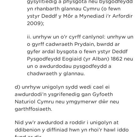
gysylltiedig â physgota neu bysgodfeydd
yn rhanbarth glannau Cymru (o fewn
ystyr Deddf y Môr a Mynediad i'r Arfordir
2009);
ii. unrhyw un o'r cyrff canlynol: unrhyw un
o gyrff cadwraeth Prydain, bwrdd ar
gyfer ardal bysgota o fewn ystyr Deddf
Pysgodfeydd Eogiaid (yr Alban) 1862 neu
un o awdurdodau pysgodfeydd a
chadwraeth y glannau.
d) unrhyw unigolyn sydd wedi cael ei
awdurdodi’n ysgrifenedig gan Gyfoeth
Naturiol Cymru neu ymgymerwr dŵr neu
garthffosiaeth.
Nid yw’r awdurdod a roddir i unigolyn at
ddibenion y diffiniad hwn yn rhoi’r hawl iddo