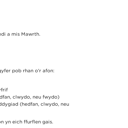
edi a mis Mawrth.
gyfer pob rhan o'r afon:
frif
dfan, clwydo, neu fwydo)
dygiad (hedfan, clwydo, neu
 yn eich ffurflen gais.