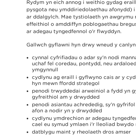
Rydym yn eich annog i weithio gydag eraill 
pysgota neu ymddiriedolaethau afonydd) i f
ar ddalgylch. Mae tystiolaeth yn awgrymu 
effeithiol o amddiffyn poblogaethau bregus
ar adegau tyngedfennol o'r flwyddyn.
Gallwch gyflawni hyn drwy wneud y canlyn
cynnal cyfrifiadau o adar sy'n nodi manna
uchaf fel coredau, pontydd, neu ardaloed
ymgynnull
cydlynu ag eraill i gyflwyno cais ar y cyd
hyn mewn ffordd strategol
penodi trwyddedai arweiniol a fydd yn gyf
gyfreithiol am y drwydded
penodi asiantau achrededig, sy'n gyfrifo
afon a nodir yn y drwydded
cydlynu ymdrechion ar adegau tyngedfen
cael eu symud ymlaen i'r lleoliad bwydo 
datblygu maint y rheolaeth dros amser