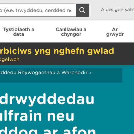
A oes gan saf
Tystiolaeth a
Canllawiau a
Ar
data
chyngor
grwydr
rbiciws yng nghefn gwlad
ogelwch.
yddedu Rhywogaethau a Warchodir
>
 drwyddedau
ulfrain neu
ddog ar afon