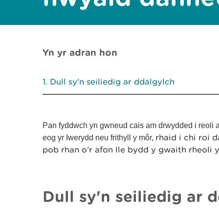
Yn yr adran hon
Dull sy'n seiliedig ar ddalgylch
Pan fyddwch yn gwneud cais am drwydded i reoli a
rhaid i chi roi d
eog yr Iwerydd neu frithyll y môr,
pob rhan o’r afon lle bydd y gwaith rheoli
Dull sy'n seiliedig ar 