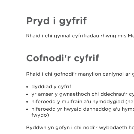
Pryd i gyfrif
Rhaid i chi gynnal cyfrifiadau rhwng mis M
Cofnodi'r cyfrif
Rhaid i chi gofnodi'r manylion canlynol ar 
dyddiad y cyfrif
yr amser y gwnaethoch chi ddechrau'r cy
niferoedd y mulfrain a'u hymddygiad (he
niferoedd yr hwyaid danheddog a'u hymd
fwydo)
Byddwn yn gofyn i chi nodi'r wybodaeth hon