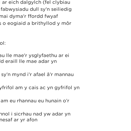
ar eich dalgylch (fel clybiau
abwysiadu dull sy'n seiliedig
mai dyma'r ffordd fwyaf
 o eogiaid a brithyllod y môr
ol:
u lle mae'r ysglyfaethu ar ei
d eraill lle mae adar yn
 sy'n mynd i'r afael â'r mannau
rifol am y cais ac yn gyfrifol yn
l am eu rhannau eu hunain o’r
nol i sicrhau nad yw adar yn
nesaf ar yr afon