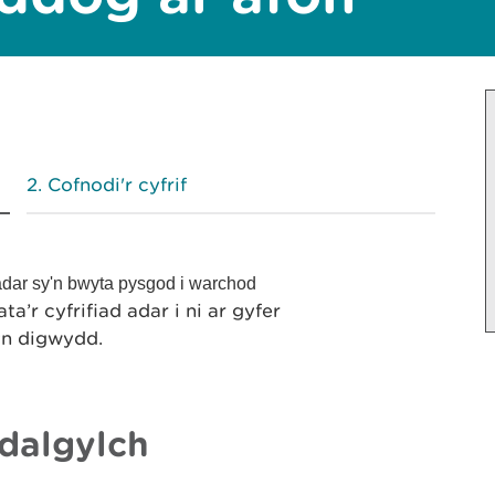
Cofnodi'r cyfrif
dar sy'n bwyta pysgod i warchod
ata’r cyfrifiad adar i ni ar gyfer
 yn digwydd.
ddalgylch