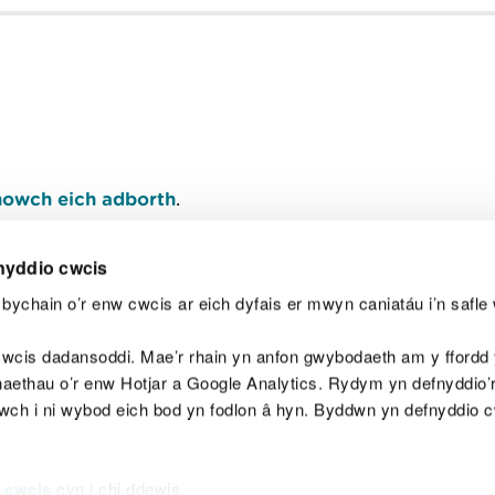
owch eich adborth
.
nyddio cwcis
bychain o’r enw cwcis ar eich dyfais er mwyn caniatáu i’n safle 
Y
wcis dadansoddi. Mae’r rhain yn anfon gwybodaeth am y ffordd y
anaethau o’r enw Hotjar a Google Analytics. Rydym yn defnyddio
ewch i ni wybod eich bod yn fodlon â hyn. Byddwn yn defnyddio 
aeg
Map o'r safle
Hawlfraint
Preifatrwydd a 
 cwcis
cyn i chi ddewis.