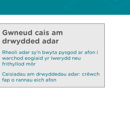
Gwneud cais am
drwydded adar
Rheoli adar sy'n bwyta pysgod ar afon i
warchod eogiaid yr Iwerydd neu
frithyllod môr
Ceisiadau am drwyddedau adar: crëwch
fap o rannau eich afon