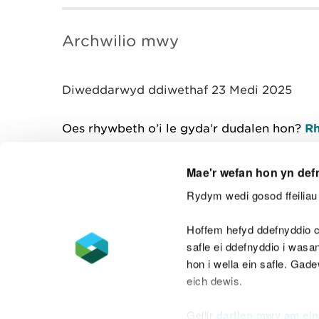
Archwilio mwy
Diweddarwyd ddiwethaf 23 Medi 2025
Oes rhywbeth o’i le gyda’r dudalen hon?
Rh
Mae'r wefan hon yn def
Rydym wedi gosod ffeiliau 
Cysylltu â ni
Hoffem hefyd ddefnyddio c
safle ei ddefnyddio i was
hon i wella ein safle. Gad
eich dewis.
Datganiad hygyrchedd
Safonau'r Gymr
Gellir
darllen mwy am ein
Datganiad caethwasiaeth fodern