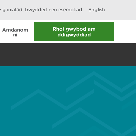
le ganiatâd, trwydded neu esemptiad
English
Rhoi gwybod am
Amdanom
ni
ddigwyddiad