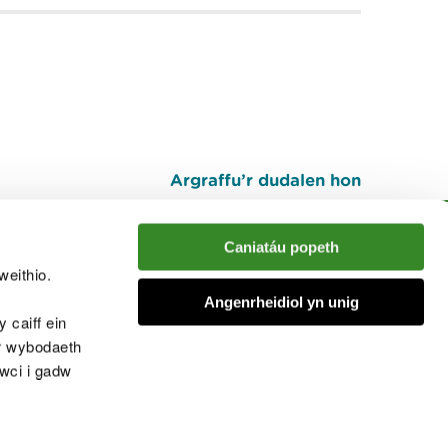
Argraffu’r dudalen hon
I fyny
Caniatáu popeth
weithio.
muno â'r sgwrs
Angenrheidiol yn unig
 caiff ein
’r wybodaeth
cwci i gadw
chwcis