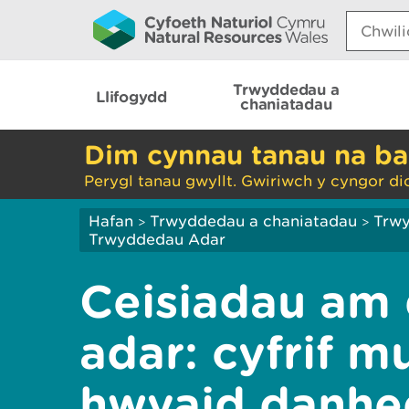
Search:
Trwyddedau a
Llifogydd
chaniatadau
Dim cynnau tanau na ba
Perygl tanau gwyllt. Gwiriwch y cyngor di
Hafan
Trwyddedau a chaniatadau
Trw
>
>
Trwyddedau Adar
Ceisiadau am
adar: cyfrif m
hwyaid danhe