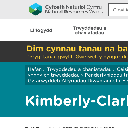
Search:
Trwyddedau a
Llifogydd
chaniatadau
Dim cynnau tanau na ba
Perygl tanau gwyllt. Gwiriwch y cyngor di
Hafan
Trwyddedau a chaniatadau
Ceis
>
>
ynghylch trwyddedau
Penderfyniadau tr
>
Gyfarwyddeb Allyriadau Diwydiannol
Y 
>
Kimberly-Clar