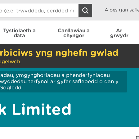
A oes gan saf
Tystiolaeth a
Canllawiau a
Ar
data
chyngor
grwydr
rbiciws yng nghefn gwlad
ogelwch.
iadau, ymgynghoriadau a phenderfyniadau
wyddedau terfynol ar gyfer safleoedd o dan y
Gogledd
k Limited