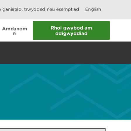
le ganiatâd, trwydded neu esemptiad
English
Rhoi gwybod am
Amdanom
ni
ddigwyddiad