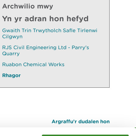
Archwilio mwy
Yn yr adran hon hefyd
Gwaith Trin Trwytholch Safle Tirlenwi
Cilgwyn
RJS Civil Engineering Ltd - Parry's
Quarry
Ruabon Chemical Works
Rhagor
Argraffu’r dudalen hon
I fyny