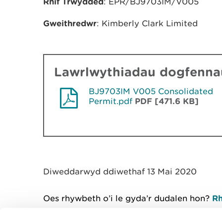
Rhif Trwydded
: EPR/BJ9703IM/V005
Gweithredwr
: Kimberly Clark Limited
Lawrlwythiadau dogfennau
BJ9703IM V005 Consolidated
Permit.pdf
PDF [471.6 KB]
Diweddarwyd ddiwethaf 13 Mai 2020
Oes rhywbeth o’i le gyda’r dudalen hon?
Rh