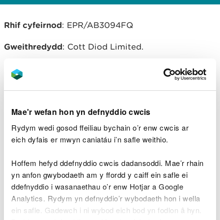
Rhif cyfeirnod
: EPR/AB3094FQ
Gweithredydd
: Cott Diod Limited.
Lleoliad cyfleuster rheoledig
:
Diodydd Meddal
Wrecsam, Uned D- F , Parc Busnes Spectrum ,
Wrecsam , Cymru, LL13 9QA
Mae'r wefan hon yn defnyddio cwcis
Rydym wedi gosod ffeiliau bychain o’r enw cwcis ar
Lawrlwythiadau dogfennau
eich dyfais er mwyn caniatáu i’n safle weithio.
cysylltiedig
Hoffem hefyd ddefnyddio cwcis dadansoddi. Mae’r rhain
20160210 Cott Beverages Permit -
yn anfon gwybodaeth am y ffordd y caiff ein safle ei
(Saesneg yn unig).pdf
PDF [552.4
ddefnyddio i wasanaethau o’r enw Hotjar a Google
KB]
Analytics. Rydym yn defnyddio’r wybodaeth hon i wella
ein safle. Gadewch i ni wybod eich bod yn fodlon â hyn.
AB3094FQ Decision Doc - (Saesneg