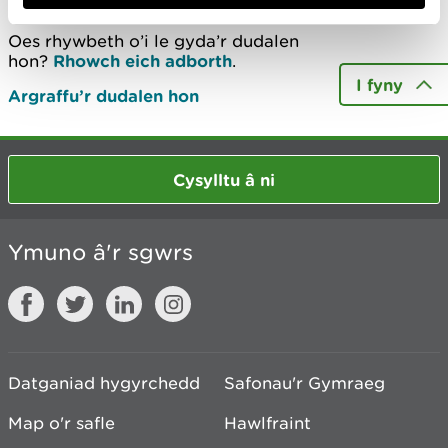
Oes rhywbeth o’i le gyda’r dudalen
hon?
Rhowch eich adborth
.
I fyny
Argraffu’r dudalen hon
Cysylltu â ni
Ymuno â'r sgwrs
Datganiad hygyrchedd
Safonau'r Gymraeg
Map o'r safle
Hawlfraint