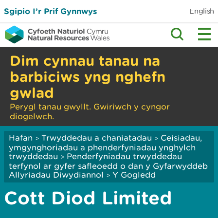
Sgipio I’r Prif Gynnwys
English
Dim cynnau tanau na
barbiciws yng nghefn
gwlad
Perygl tanau gwyllt. Gwiriwch y cyngor
diogelwch.
Hafan
Trwyddedau a chaniatadau
Ceisiadau,
>
>
ymgynghoriadau a phenderfyniadau ynghylch
trwyddedau
Penderfyniadau trwyddedau
>
terfynol ar gyfer safleoedd o dan y Gyfarwyddeb
Allyriadau Diwydiannol
Y Gogledd
>
Cott Diod Limited