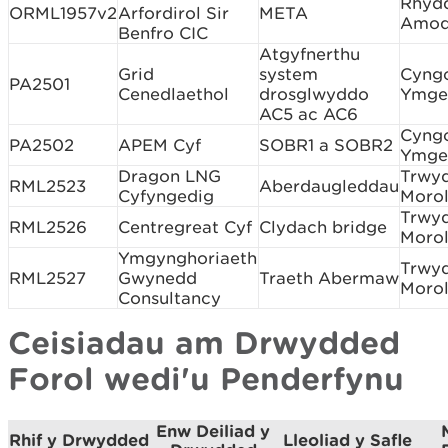
Rhyd
ORML1957v2
Arfordirol Sir
META
Amod
Benfro CIC
Atgyfnerthu
Grid
system
Cyng
PA2501
Cenedlaethol
drosglwyddo
Ymge
AC5 ac AC6
Cyng
PA2502
APEM Cyf
SOBR1 a SOBR2
Ymge
Dragon LNG
Trwy
RML2523
Aberdaugleddau
Cyfyngedig
Morol
Trwy
RML2526
Centregreat Cyf
Clydach bridge
Morol
Ymgynghoriaeth
Trwy
RML2527
Gwynedd
Traeth Abermaw
Morol
Consultancy
Ceisiadau am Drwydded
Forol wedi'u Penderfynu
Enw Deiliad y
Rhif y Drwydded
Lleoliad y Safle