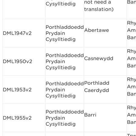
not need a
Ban
Cysylltiedig
translation)
Rh
Porthladdoedd
Abertawe
Am
DML1947v2
Prydain
Ban
Cysylltiedig
Rh
Porthladdoedd
Casnewydd
Am
DML1950v2
Prydain
Ban
Cysylltiedig
Rh
Porthladd
Porthladdoedd
Am
DML1953v2
Prydain
Caerdydd
Ban
Cysylltiedig
Rh
Porthladdoedd
Barri
Am
DML1955v2
Prydain
Ban
Cysylltiedig
Tr