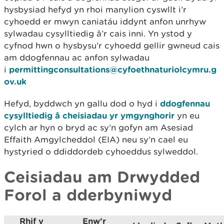
hysbysiad hefyd yn rhoi manylion cyswllt i’r
cyhoedd er mwyn caniatáu iddynt anfon unrhyw
sylwadau cysylltiedig â’r cais inni. Yn ystod y
cyfnod hwn o hysbysu’r cyhoedd gellir gwneud cais
am ddogfennau ac anfon sylwadau
i
permittingconsultations@cyfoethnaturiolcymru.g
ov.uk
Hefyd, byddwch yn gallu dod o hyd i
ddogfennau
cysylltiedig â cheisiadau yr ymgynghorir
yn eu
cylch ar hyn o bryd ac sy’n gofyn am Asesiad
Effaith Amgylcheddol (EIA) neu sy’n cael eu
hystyried o ddiddordeb cyhoeddus sylweddol.
Ceisiadau am Drwydded
Forol a dderbyniwyd
Rhif y
Enw'r