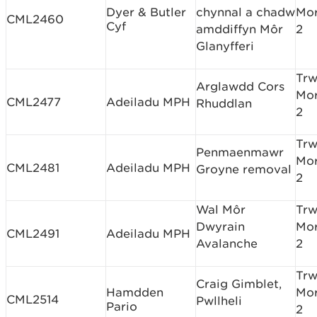
Dyer & Butler
chynnal a chadw
Mor
CML2460
Cyf
amddiffyn Môr
2
Glanyfferi
Tr
Arglawdd Cors
Mor
CML2477
Adeiladu MPH
Rhuddlan
2
Tr
Penmaenmawr
Mor
CML2481
Adeiladu MPH
Groyne removal
2
Wal Môr
Tr
Dwyrain
Mor
CML2491
Adeiladu MPH
Avalanche
2
Tr
Craig Gimblet,
Hamdden
Mor
CML2514
Pwllheli
Pario
2