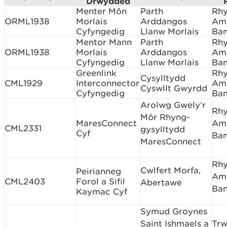
Drwydded
Menter Môn
Parth
Rh
ORML1938
Morlais
Arddangos
Am
Cyfyngedig
Llanw Morlais
Ban
Mentor Mann
Parth
Rh
ORML1938
Morlais
Arddangos
Am
Cyfyngedig
Llanw Morlais
Ban
Greenlink
Rh
Cysylltydd
CML1929
Interconnector
Am
Cyswllt Gwyrdd
Cyfyngedig
Ban
Arolwg Gwely'r
Rh
Môr Rhyng-
MaresConnect
Am
CML2331
gysylltydd
Cyf
Ban
MaresConnect
Rh
Cwlfert Morfa,
Peirianneg
Am
CML2403
Forol a Sifil
Abertawe
Ban
Kaymac Cyf
Symud Groynes
Saint Ishmaels a
Tr