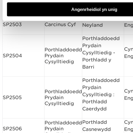
Cyngor Sir
SP2501
Tywyn
Eng
Caerfyrddin
Angenrheidiol yn unig
Hafan Hwylio
Cyn
SP2503
Carcinus Cyf
Neyland
Eng
Porthladdoedd
Prydain
Cyn
Porthladdoedd
Cysylltiedig -
SP2504
Prydain
Eng
Porthladd y
Cysylltiedig
Barri
Porthladdoedd
Prydain
Cyn
Porthladdoedd
Cysylltiedig :
SP2505
Prydain
Eng
Porthladd
Cysylltiedig
Caerdydd
Porthladd
Cyn
Porthladdoedd
SP2506
Prydain
Casnewydd
Eng