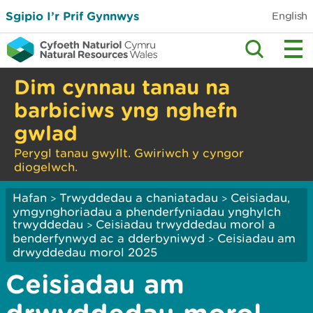
Sgipio I’r Prif Gynnwys
English
Dim cynnau tanau na
barbiciws yng nghefn
gwlad
Perygl tanau gwyllt. Gwiriwch y cyngor
diogelwch.
Hafan
Trwyddedau a chaniatadau
Ceisiadau,
>
>
ymgynghoriadau a phenderfyniadau ynghylch
trwyddedau
Ceisiadau trwyddedau morol a
>
benderfynwyd ac a dderbyniwyd
Ceisiadau am
>
drwyddedau morol 2025
Ceisiadau am