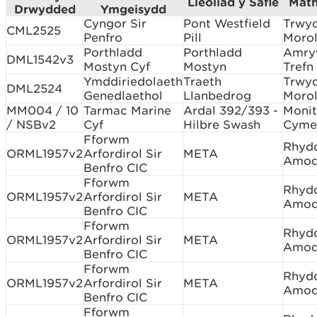
Lleoliad y Safle
Math
Drwydded
Ymgeisydd
Cyngor Sir
Pont Westfield
Trwy
CML2525
Penfro
Pill
Morol
Porthladd
Porthladd
Amry
DML1542v3
Mostyn Cyf
Mostyn
Trefn
Ymddiriedolaeth
Traeth
Trwy
DML2524
Genedlaethol
Llanbedrog
Morol
MM004 / 10
Tarmac Marine
Ardal 392/393 -
Monit
/ NSBv2
Cyf
Hilbre Swash
Cyme
Fforwm
Rhyd
ORML1957v2
Arfordirol Sir
META
Amod
Benfro CIC
Fforwm
Rhyd
ORML1957v2
Arfordirol Sir
META
Amod
Benfro CIC
Fforwm
Rhyd
ORML1957v2
Arfordirol Sir
META
Amod
Benfro CIC
Fforwm
Rhyd
ORML1957v2
Arfordirol Sir
META
Amod
Benfro CIC
Fforwm