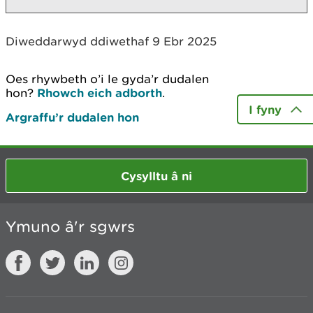
Diweddarwyd ddiwethaf 9 Ebr 2025
Oes rhywbeth o’i le gyda’r dudalen
hon?
Rhowch eich adborth
.
I fyny
Argraffu’r dudalen hon
Cysylltu â ni
Ymuno â'r sgwrs