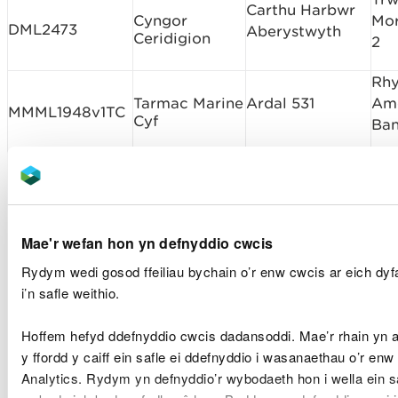
Carthu Harbwr
Cyngor
Mor
DML2473
Aberystwyth
Ceridigion
2
Rh
Tarmac Marine
Ardal 531
Am
MMML1948v1TC
Cyf
Ban
Rh
Hanson
Ardal 531
Am
MMML1948v2HN
Aggregates
Ban
Marine Ltd
Mae'r wefan hon yn defnyddio cwcis
Ardaloedd
Prawf Ynni
Rh
Rydym wedi gosod ffeiliau bychain o’r enw cwcis ar eich dy
Fforwm
Morol (META)
Am
i’n safle weithio.
ORML1957v2
Arfordirol Sir
Safleoedd Cam
Ban
Benfro CIC
2
Hoffem hefyd ddefnyddio cwcis dadansoddi. Mae’r rhain yn
y ffordd y caiff ein safle ei ddefnyddio i wasanaethau o’r enw
Gwynt y Mor
Rh
Analytics. Rydym yn defnyddio’r wybodaeth hon i wella ein s
offshore
Am