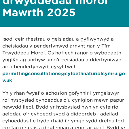
drwyddedau morol
Mawrth 2025
Isod, ceir rhestrau o geisiadau a gyflwynwyd a
cheisiadau y penderfynwyd arnynt gan y Tîm
Trwyddedu Morol. Os hoffech ragor o wybodaeth
ynglŷn ag unrhyw un o’r ceisiadau a dderbyniwyd
ac a benderfynwyd, cysylltwch:
permittingconsultations@cyfoethnaturiolcymru.go
v.uk
Yn y rhan fwyaf o achosion gofynnir i ymgeiswyr
roi hysbysiad cyhoeddus o’u cynigion mewn papur
newydd lleol. Bydd yr hysbysiad hwn yn cyfeirio
aelodau o’r cyhoedd sydd â diddordeb i adeilad
cyhoeddus lle bydd rhaid i’r ymgeisydd drefnu fod
copïau o’r cais a dogfennau ategol ar gael. Bydd yr