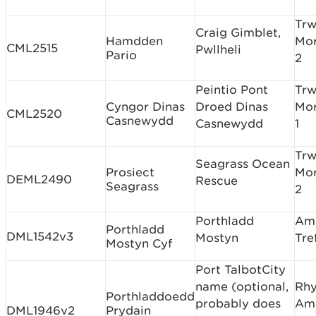
Tr
Craig Gimblet,
Hamdden
Mor
CML2515
Pwllheli
Pario
2
Peintio Pont
Tr
Cyngor Dinas
Droed Dinas
Mor
CML2520
Casnewydd
Casnewydd
1
Tr
Seagrass Ocean
Prosiect
Mor
DEML2490
Rescue
Seagrass
2
Porthladd
Am
Porthladd
DML1542v3
Mostyn
Tre
Mostyn Cyf
Port TalbotCity
name (optional,
Rh
Porthladdoedd
probably does
Am
DML1946v2
Prydain