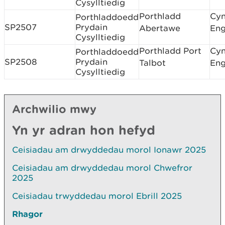
Cysylltiedig
Porthladd
Cyn
Porthladdoedd
SP2507
Prydain
Abertawe
Eng
Cysylltiedig
Porthladd Port
Cyn
Porthladdoedd
SP2508
Prydain
Talbot
Eng
Cysylltiedig
Archwilio mwy
Yn yr adran hon hefyd
Ceisiadau am drwyddedau morol Ionawr 2025
Ceisiadau am drwyddedau morol Chwefror
2025
Ceisiadau trwyddedau morol Ebrill 2025
Rhagor