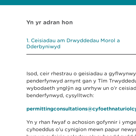
Yn yr adran hon
Ceisiadau am Drwyddedau Morol a
Dderbyniwyd
Isod, ceir rhestrau o geisiadau a gyflwynw
penderfynwyd arnynt gan y Tîm Trwyddedu 
wybodaeth ynglŷn ag unrhyw un o’r ceisia
benderfynwyd, cysylltwch:
permittingconsultations@cyfoethnaturiolc
Yn y rhan fwyaf o achosion gofynnir i ymge
cyhoeddus o’u cynigion mewn papur newydd