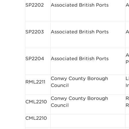
SP2202
Associated British Ports
A
SP2203
Associated British Ports
A
A
SP2204
Associated British Ports
P
Conwy County Borough
L
RML2211
Council
I
Conwy County Borough
R
CML2210
Council
R
CML2210