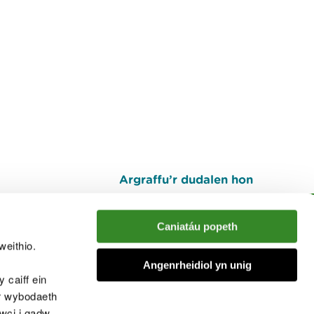
Argraffu’r dudalen hon
I fyny
Caniatáu popeth
weithio.
muno â'r sgwrs
Angenrheidiol yn unig
 caiff ein
’r wybodaeth
cwci i gadw