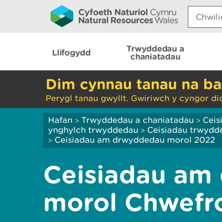
Search:
Trwyddedau a
Llifogydd
chaniatadau
Dim cynnau tanau na ba
Perygl tanau gwyllt. Gwiriwch y cyngor di
Hafan
Trwyddedau a chaniatadau
Ceis
>
>
ynghylch trwyddedau
Ceisiadau trwydd
>
Ceisiadau am drwyddedau morol 2022
>
Ceisiadau am
morol Chwefr