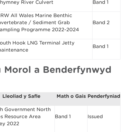
hymney River Culvert
Band 1
RW All Wales Marine Benthic
nvertebrate / Sediment Grab
Band 2
ampling Programme 2022-2024
outh Hook LNG Terminal Jetty
Band 1
aintenance
 Morol a Benderfynwyd
Lleoliad y Safle
Math o Gais
Penderfyniad
h Government North
s Resource Area
Band 1
Issued
ey 2022