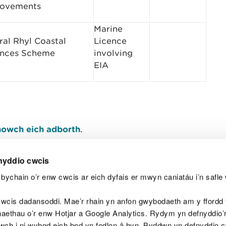
rovements
Marine
ral Rhyl Coastal
Licence
nces Scheme
involving
EIA
owch eich adborth
.
nyddio cwcis
bychain o’r enw cwcis ar eich dyfais er mwyn caniatáu i’n safle 
Y
wcis dadansoddi. Mae’r rhain yn anfon gwybodaeth am y ffordd y
anaethau o’r enw Hotjar a Google Analytics. Rydym yn defnyddio
ewch i ni wybod eich bod yn fodlon â hyn. Byddwn yn defnyddio 