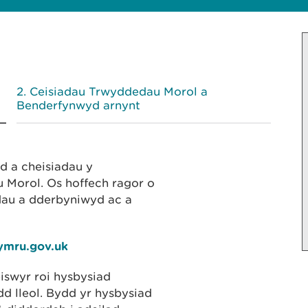
Ceisiadau Trwyddedau Morol a
Benderfynwyd arnynt
yd a cheisiadau y
Morol. Os hoffech ragor o
dau a dderbyniwyd ac a
ymru.gov.uk
iswyr roi hysbysiad
 lleol. Bydd yr hysbysiad