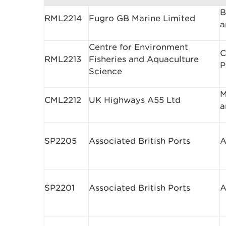
B
RML2214
Fugro GB Marine Limited
a
Centre for Environment
C
RML2213
Fisheries and Aquaculture
P
Science
M
CML2212
UK Highways A55 Ltd
a
SP2205
Associated British Ports
A
SP2201
Associated British Ports
A