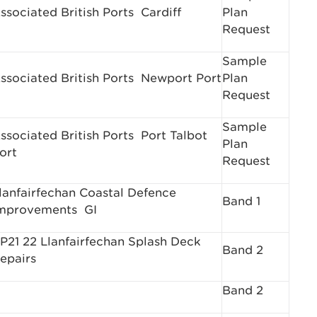
ssociated British Ports ­ Cardiff
Plan
Request
Sample
ssociated British Ports ­ Newport Port
Plan
Request
Sample
ssociated British Ports ­ Port Talbot
Plan
ort
Request
lanfairfechan Coastal Defence
Band 1
mprovements ­ GI
P21 22 Llanfairfechan Splash Deck
Band 2
epairs
Band 2