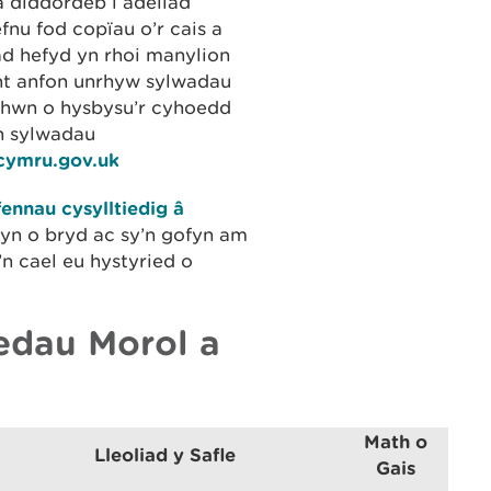
â diddordeb i adeilad
fnu fod copïau o’r cais a
ad hefyd yn rhoi manylion
nt anfon unrhyw sylwadau
od hwn o hysbysu’r cyhoedd
n sylwadau
lcymru.gov.uk
ennau cysylltiedig â
hyn o bryd ac sy’n gofyn am
n cael eu hystyried o
edau Morol a
Math o
Lleoliad y Safle
Gais