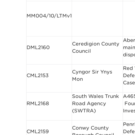
MM004/10/LTMv1
Aber
Ceredigion County
DML2160
main
Council
disp
Red 
Cyngor Sir Ynys
CML2153
Defe
Mon
Case
South Wales Trunk
A465
RML2168
Road Agency
­ Fo
(SWTRA)
Inve
Penr
Conwy County
CML2159
Defe