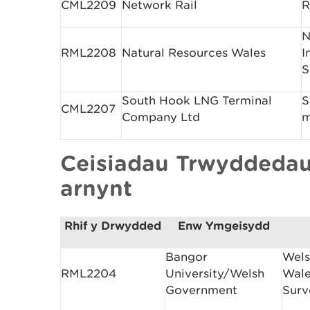
CML2209
Network Rail
R
N
RML2208
Natural Resources Wales
I
S
South Hook LNG Terminal
S
CML2207
Company Ltd
m
Ceisiadau Trwyddedau
arnynt
Rhif y Drwydded
Enw Ymgeisydd
Bangor
Wels
RML2204
University/Welsh
Wale
Government
Surv