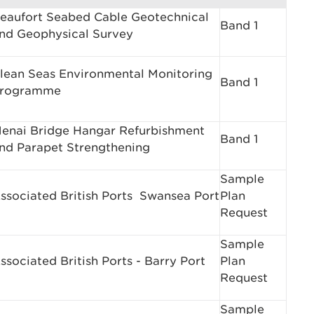
eaufort Seabed Cable Geotechnical
Band 1
nd Geophysical Survey
lean Seas Environmental Monitoring
Band 1
rogramme
enai Bridge Hangar Refurbishment
Band 1
nd Parapet Strengthening
Sample
ssociated British Ports ­ Swansea Port
Plan
Request
Sample
ssociated British Ports - Barry Port
Plan
Request
Sample