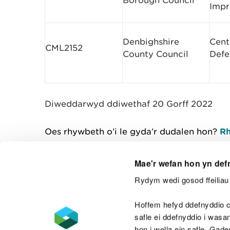
Borough Council
Imp
Denbighshire
Cent
CML2152
County Council
Defe
Diweddarwyd ddiwethaf 20 Gorff 2022
Oes rhywbeth o’i le gyda’r dudalen hon?
Rh
Mae'r wefan hon yn def
Rydym wedi gosod ffeiliau 
Cysylltu â ni
Hoffem hefyd ddefnyddio c
safle ei ddefnyddio i was
hon i wella ein safle. Gad