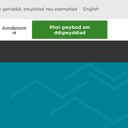
le ganiatâd, trwydded neu esemptiad
English
Rhoi gwybod am
Amdanom
ni
ddigwyddiad