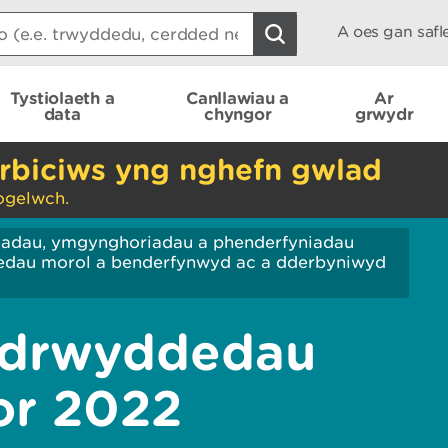
A oes gan saf
Tystiolaeth a
Canllawiau a
Ar
data
chyngor
grwydr
rbiciws yng nghefn gwlad
ogelwch.
iadau, ymgynghoriadau a phenderfyniadau
edau morol a benderfynwyd ac a dderbyniwyd
 drwyddedau
or 2022