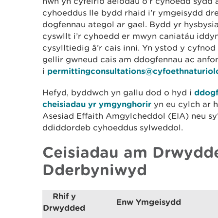
hwn yn cyfeirio aelodau o’r cyhoedd sydd 
cyhoeddus lle bydd rhaid i’r ymgeisydd dre
dogfennau ategol ar gael. Bydd yr hysbysi
cyswllt i’r cyhoedd er mwyn caniatáu iddy
cysylltiedig â’r cais inni. Yn ystod y cyfn
gellir gwneud cais am ddogfennau ac anfo
i
permittingconsultations@cyfoethnaturio
Hefyd, byddwch yn gallu dod o hyd i
ddogf
cheisiadau yr ymgynghorir
yn eu cylch ar 
Asesiad Effaith Amgylcheddol (EIA) neu sy’
ddiddordeb cyhoeddus sylweddol.
Ceisiadau am Drwydd
Dderbyniwyd
Rhif y
Enw Ymgeisydd
Drwydded