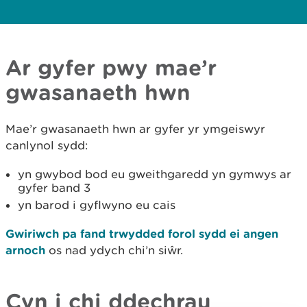
Ar gyfer pwy mae’r
gwasanaeth hwn
Mae’r gwasanaeth hwn ar gyfer yr ymgeiswyr
canlynol sydd:
yn gwybod bod eu gweithgaredd yn gymwys ar
gyfer band 3
yn barod i gyflwyno eu cais
Gwiriwch pa fand trwydded forol sydd ei angen
arnoch
os nad ydych chi’n siŵr.
Cyn i chi ddechrau