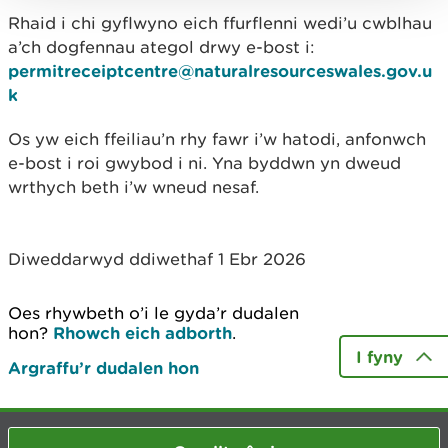
Rhaid i chi gyflwyno eich ffurflenni wedi’u cwblhau
a’ch dogfennau ategol drwy e-bost i:
permitreceiptcentre@naturalresourceswales.gov.u
k
Os yw eich ffeiliau’n rhy fawr i’w hatodi, anfonwch
e-bost i roi gwybod i ni. Yna byddwn yn dweud
wrthych beth i’w wneud nesaf.
Diweddarwyd ddiwethaf 1 Ebr 2026
Oes rhywbeth o’i le gyda’r dudalen
hon?
Rhowch eich adborth
.
I fyny
Argraffu’r dudalen hon