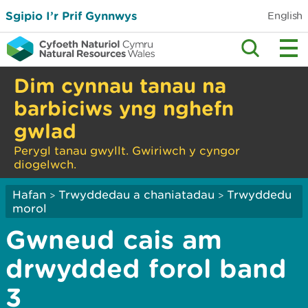
Sgipio I’r Prif Gynnwys
English
Dim cynnau tanau na
barbiciws yng nghefn
gwlad
Perygl tanau gwyllt. Gwiriwch y cyngor
diogelwch.
Hafan
Trwyddedau a chaniatadau
Trwyddedu
>
>
morol
Gwneud cais am
drwydded forol band
3