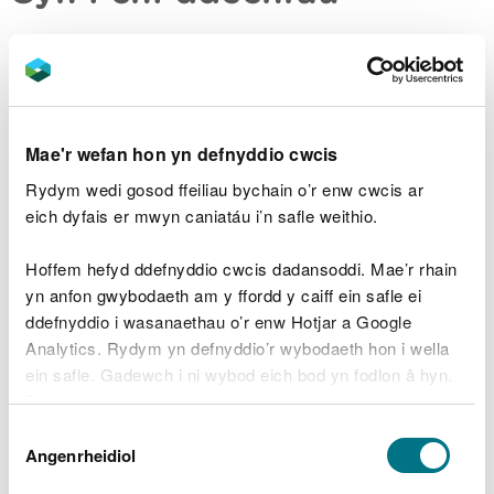
Bydd angen i chi wneud y canlynol:
paratoi eich cais band 3
Mae'r wefan hon yn defnyddio cwcis
Taliadau
Rydym wedi gosod ffeiliau bychain o’r enw cwcis ar
eich dyfais er mwyn caniatáu i’n safle weithio.
Codir tâl o £120 arnoch am bob awr o amser
asesu’r Tîm Trwyddedu Morol.
Hoffem hefyd ddefnyddio cwcis dadansoddi. Mae’r rhain
yn anfon gwybodaeth am y ffordd y caiff ein safle ei
Anfonir anfonebau rheolaidd atoch.
ddefnyddio i wasanaethau o’r enw Hotjar a Google
Analytics. Rydym yn defnyddio’r wybodaeth hon i wella
ein safle. Gadewch i ni wybod eich bod yn fodlon â hyn.
Beth sy’n digwydd ar ôl i
Byddwn yn defnyddio cwci i gadw eich dewis.
chi wneud cais
Dewis
Gellir
darllen mwy am ein cwcis
cyn i chi ddewis.
Angenrheidiol
Caniatâd
Byddwn yn gwneud y canlynol: