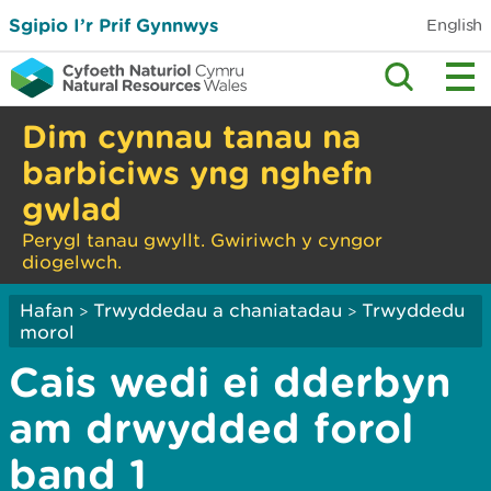
Sgipio I’r Prif Gynnwys
English
Dim cynnau tanau na
barbiciws yng nghefn
gwlad
Perygl tanau gwyllt. Gwiriwch y cyngor
diogelwch.
Hafan
Trwyddedau a chaniatadau
Trwyddedu
>
>
morol
Cais wedi ei dderbyn
am drwydded forol
band 1