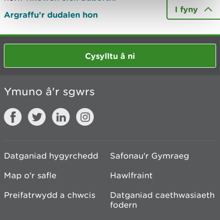
I fyny
Argraffu’r dudalen hon
Cysylltu â ni
Ymuno â'r sgwrs
Datganiad hygyrchedd
Safonau'r Gymraeg
Map o'r safle
Hawlfraint
Preifatrwydd a chwcis
Datganiad caethwasiaeth
fodern