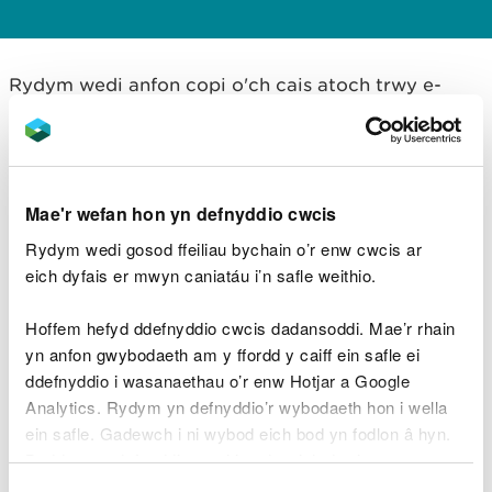
Rydym wedi anfon copi o'ch cais atoch trwy e-
bost.
Beth sy’n digwydd nesaf
Mae'r wefan hon yn defnyddio cwcis
Rydym wedi gosod ffeiliau bychain o’r enw cwcis ar
Rhaid i chi dalu am eich cais.
eich dyfais er mwyn caniatáu i’n safle weithio.
Ni allwn ddechrau gwirio eich cais nes eich bod
wedi talu.
Hoffem hefyd ddefnyddio cwcis dadansoddi. Mae’r rhain
yn anfon gwybodaeth am y ffordd y caiff ein safle ei
£600 yw'r ffi.
ddefnyddio i wasanaethau o’r enw Hotjar a Google
Analytics. Rydym yn defnyddio’r wybodaeth hon i wella
Sicrhewch fod gennych chi eich rhif cyfeirnod talu
ein safle. Gadewch i ni wybod eich bod yn fodlon â hyn.
wrth law. Gallwch ddod o hyd i hwn yn yr e-bost
Byddwn yn defnyddio cwci i gadw eich dewis.
cadarnhau rydym yn unig yn anfon i chi.
Dewis