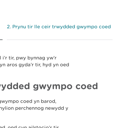
Prynu tir lle ceir trwydded gwympo coed
’r tir, pwy bynnag yw’r
aros gyda’r tir, hyd yn oed
trwydded gwympo coed
d gwympo coed yn barod,
anylion perchennog newydd y
, ond cyn ailstocio’r tir,