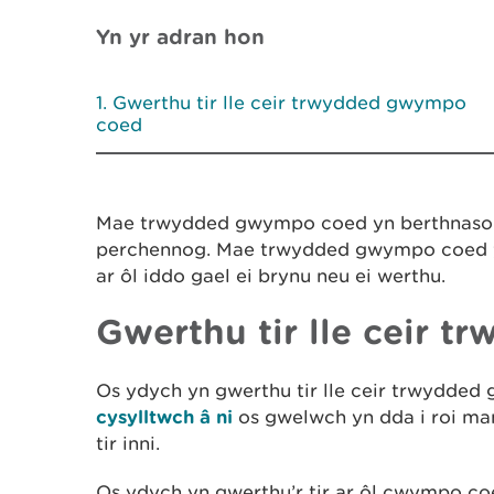
Yn yr adran hon
Gwerthu tir lle ceir trwydded gwympo
coed
Mae trwydded gwympo coed yn berthnasol i
perchennog. Mae trwydded gwympo coed yn 
ar ôl iddo gael ei brynu neu ei werthu.
Gwerthu tir lle ceir 
Os ydych yn gwerthu tir lle ceir trwydde
cysylltwch â ni
os gwelwch yn dda i roi m
tir inni.
Os ydych yn gwerthu’r tir ar ôl cwympo coed