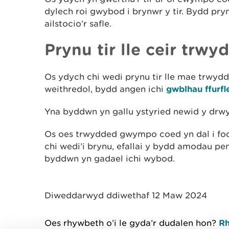
dylech roi gwybod i brynwr y tir. Bydd pryn
ailstocio’r safle.
Prynu tir lle ceir tr
Os ydych chi wedi prynu tir lle mae trwy
weithredol, bydd angen ichi
gwblhau ffurf
Yna byddwn yn gallu ystyried newid y dr
Os oes trwydded gwympo coed yn dal i fod 
chi wedi’i brynu, efallai y bydd amodau pen
byddwn yn gadael ichi wybod.
Diweddarwyd ddiwethaf 12 Maw 2024
Oes rhywbeth o’i le gyda’r dudalen hon?
Rh