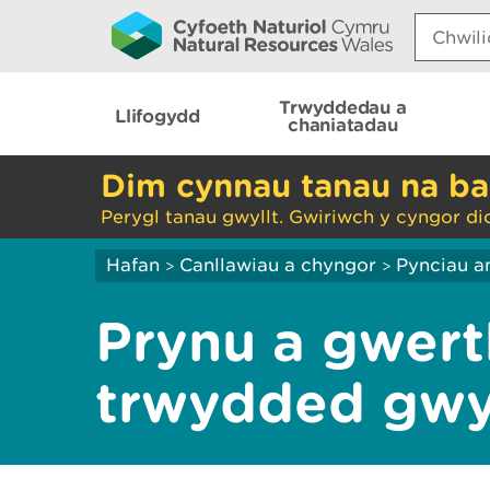
Search:
Trwyddedau a
Llifogydd
chaniatadau
Dim cynnau tanau na ba
Perygl tanau gwyllt. Gwiriwch y cyngor di
Hafan
Canllawiau a chyngor
Pynciau a
>
>
Prynu a gwerth
trwydded gw