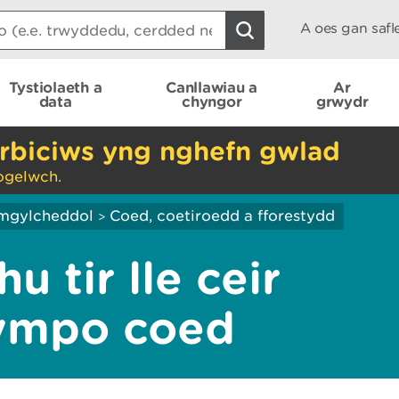
A oes gan saf
Tystiolaeth a
Canllawiau a
Ar
data
chyngor
grwydr
rbiciws yng nghefn gwlad
ogelwch.
mgylcheddol
Coed, coetiroedd a fforestydd
>
u tir lle ceir
ympo coed