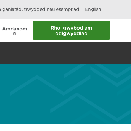
le ganiatâd, trwydded neu esemptiad
English
Rhoi gwybod am
Amdanom
ni
ddigwyddiad