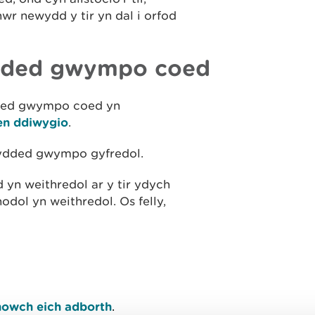
wr newydd y tir yn dal i orfod
wydded gwympo coed
dded gwympo coed yn
len ddiwygio
.
wydded gwympo gyfredol.
yn weithredol ar y tir ydych
odol yn weithredol. Os felly,
owch eich adborth
.